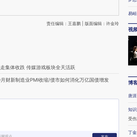
易峘
责任编辑：王嘉鹏 | 版面编辑：许金玲
视
走集体收跌 传媒游戏板块全天活跃
月财新制造业PMI收缩/债市如何消化万亿国债增发
博
唐涯
知识
受伤
丁金
新网观点
发布