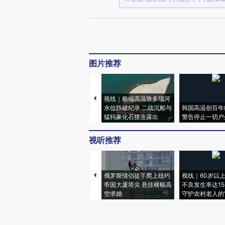
图片推荐
视线｜极端高温致多瑙河
水位跌破纪录 二战沉船与
韩国高温创百年
猛犸象化石接连露出
警告停止一切户
视听推荐
俄罗斯情侣徒手爬上纽约
视线｜60岁以
帝国大厦塔尖 悬挂横幅高
不良发生率达15.
空求婚
守护农村老人的“