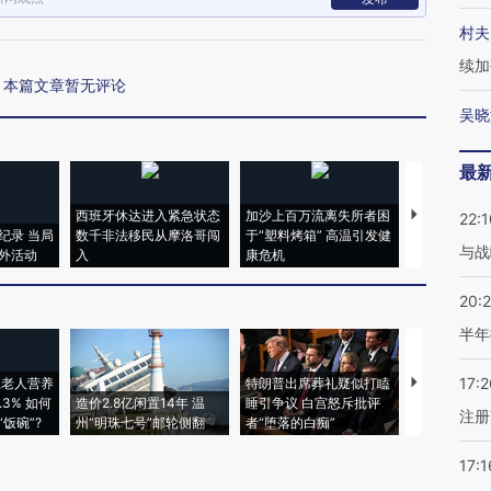
村夫
续加
本篇文章暂无评论
吴晓
最
西班牙休达进入紧急状态
加沙上百万流离失所者困
视线｜HYR
22:1
纪录 当局
数千非法移民从摩洛哥闯
于“塑料烤箱” 高温引发健
术：是什么
与战
外活动
入
康危机
心“花钱找虐
20:
半年
17:2
上老人营养
特朗普出席葬礼疑似打瞌
视线｜全球
3% 如何
造价2.8亿闲置14年 温
睡引争议 白宫怒斥批评
97个 印度如
注册
饭碗”?
州“明珠七号”邮轮侧翻
者“堕落的白痴”
的夏天
17:1