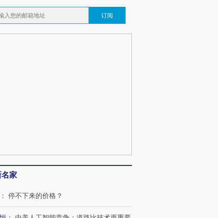
订阅
新名家
：
停不下来的价格？
恒
：
中美人工智能竞争：道路比技术更重要