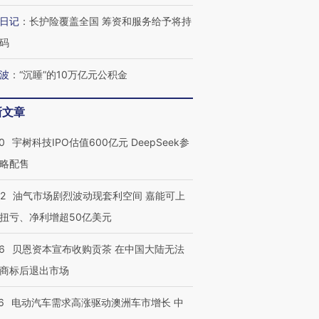
日记
：
长护险覆盖全国 筹资和服务给予将持
码
波
：
“沉睡”的10万亿元公积金
新文章
OX的吸金
马航飞行员跨国走私7万
视线｜被称为“蟑螂”的印
0
宇树科技IPO估值600亿元 DeepSeek参
让中产们甘
粒摇头丸 尿检体内含3种
度Z世代 用街头抗争将教
秘鲁纳斯
略配售
”？
毒品
育部长拱下台
13人遇难
22
油气市场剧烈波动现套利空间 嘉能可上
扭亏、净利增超50亿美元
6
贝恩资本宣布收购贡茶 在中国大陆无法
最热百城独占
视线｜不考竞赛的王虹、
何熬过48°C
38岁梅西上演帽子戏法
围棋失利的邓煜 两位菲尔
习近平抵
商标后退出市场
阿根廷3-0阿尔及利亚
兹奖得主的“非天才”拼图
再访朝鲜
6
电动汽车需求高涨驱动澳洲车市增长 中