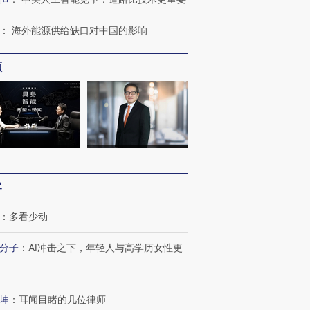
：
海外能源供给缺口对中国的影响
频
客
：
多看少动
分子
：
AI冲击之下，年轻人与高学历女性更
坤
：
耳闻目睹的几位律师