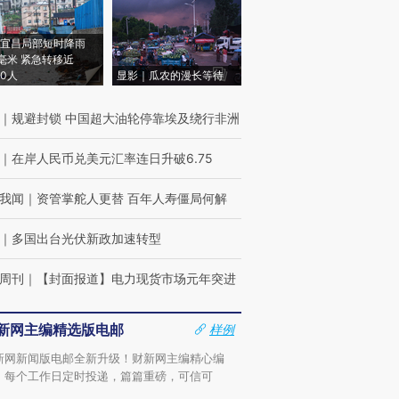
宜昌局部短时降雨
8毫米 紧急转移近
00人
显影｜瓜农的漫长等待
｜
规避封锁 中国超大油轮停靠埃及绕行非洲
｜
在岸人民币兑美元汇率连日升破6.75
我闻
｜
资管掌舵人更替 百年人寿僵局何解
｜
多国出台光伏新政加速转型
周刊
｜
【封面报道】电力现货市场元年突进
新网主编精选版电邮
样例
新网新闻版电邮全新升级！财新网主编精心编
，每个工作日定时投递，篇篇重磅，可信可
。