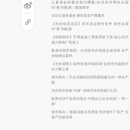
公募基金积极自购为哪般/光伏组件降价从国
内“卷”到欧洲｜数据精华
300亿债务缠身 腾邦系资产腾挪术
【光伏动态追踪】库存高企降价竞争 组件从国
内“卷”到欧洲
【研报精华】芒果超媒三季度营收下滑 核心综艺
减少影响广告收入
隆基绿能李振国：光伏组件价格逼近成本线 全产
业链难以盈利
【光伏观察】硅料价格持续回调 全球光伏融资环
比小幅上涨
海外风向｜天合光能拟在阿联酋投建光伏一体化产
能
光伏组件价格“内卷” 或将历史性跌破1元/瓦
欧洲光伏产品库存高企 中国出口企业转战“一带一
路”
海外风向｜隆基绿能马来西亚光伏组件厂投产 完
善产业链布局