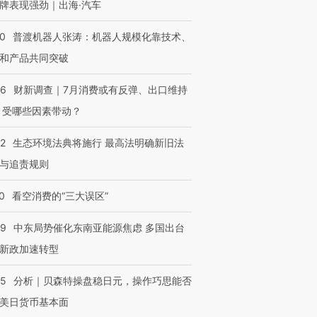
牌表现强劲｜出海·汽车
00
普渡机器人张涛：机器人规模化靠技术、
和产品共同突破
56
财新调查｜7月消费或有反弹、出口维持
 受哪些因素带动？
42
生态环境法典将施行 最高法明确新旧法
与追责规则
0
看空消费的“三大误区”
59
中东局势催化东南亚能源焦虑 多国出台
新政加速转型
05
分析｜贝森特操盘稳日元，操作巧思能否
美日货币基本面