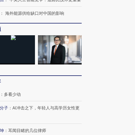
：
海外能源供给缺口对中国的影响
频
客
OX的吸金
马航飞行员跨国走私7万
视线｜被称为“蟑螂”的印
让中产们甘
粒摇头丸 尿检体内含3种
度Z世代 用街头抗争将教
秘鲁纳斯
”？
毒品
育部长拱下台
13人遇难
：
多看少动
分子
：
AI冲击之下，年轻人与高学历女性更
最热百城独占
视线｜不考竞赛的王虹、
坤
：
耳闻目睹的几位律师
何熬过48°C
38岁梅西上演帽子戏法
围棋失利的邓煜 两位菲尔
习近平抵