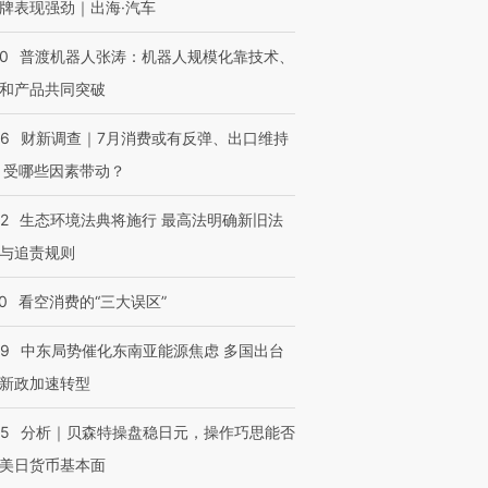
牌表现强劲｜出海·汽车
00
普渡机器人张涛：机器人规模化靠技术、
和产品共同突破
56
财新调查｜7月消费或有反弹、出口维持
 受哪些因素带动？
42
生态环境法典将施行 最高法明确新旧法
与追责规则
0
看空消费的“三大误区”
59
中东局势催化东南亚能源焦虑 多国出台
新政加速转型
05
分析｜贝森特操盘稳日元，操作巧思能否
美日货币基本面