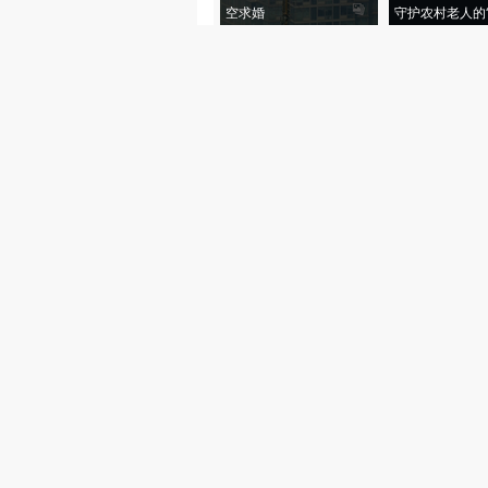
空求婚
守护农村老人的“