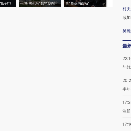
饭碗”?
州“明珠七号”邮轮侧翻
者“堕落的白痴”
的夏天
村夫
续加
吴晓
最
22:1
与战
20:
半年
17:2
注册
17:1