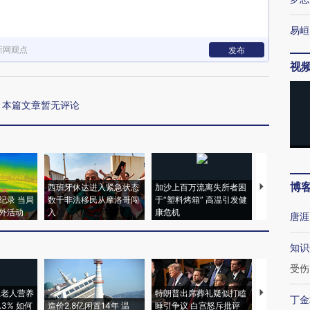
易峘
新网观点
发布
视
本篇文章暂无评论
博
西班牙休达进入紧急状态
加沙上百万流离失所者困
视线｜HYR
纪录 当局
数千非法移民从摩洛哥闯
于“塑料烤箱” 高温引发健
术：是什么
外活动
入
康危机
心“花钱找虐
唐涯
知识
受伤
上老人营养
特朗普出席葬礼疑似打瞌
视线｜全球
丁金
3% 如何
造价2.8亿闲置14年 温
睡引争议 白宫怒斥批评
97个 印度如