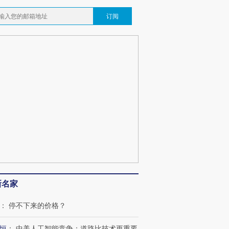
订阅
新名家
：
停不下来的价格？
恒
：
中美人工智能竞争：道路比技术更重要