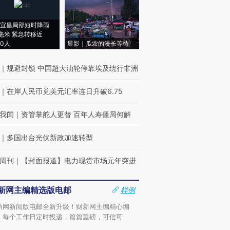
宜昌局部短时降雨
8毫米 紧急转移近
00人
显影｜瓜农的漫长等待
｜
规避封锁 中国超大油轮停靠埃及绕行非洲
｜
在岸人民币兑美元汇率连日升破6.75
我闻
｜
资管掌舵人更替 百年人寿僵局何解
｜
多国出台光伏新政加速转型
周刊
｜
【封面报道】电力现货市场元年突进
新网主编精选版电邮
样例
新网新闻版电邮全新升级！财新网主编精心编
，每个工作日定时投递，篇篇重磅，可信可
。