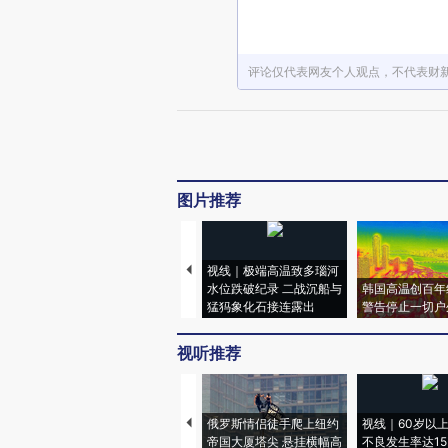
评论仅代表网友个人观点，不代表财
图片推荐
视线｜极端高温致多瑙河
水位跌破纪录 二战沉船与
韩国高温创百年
猛犸象化石接连露出
警告停止一切户
视听推荐
俄罗斯情侣徒手爬上纽约
视线｜60岁以
帝国大厦塔尖 悬挂横幅高
不良发生率达15.