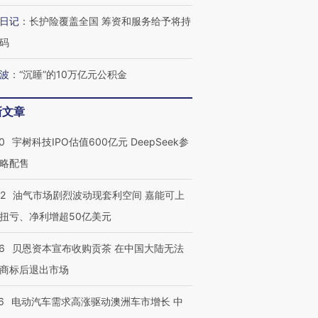
阿根廷3-0阿尔及利亚
兹奖得主的“非天才”拼图
再访朝鲜
日记
：
长护险覆盖全国 筹资和服务给予将持
码
波
：
“沉睡”的10万亿元公积金
新文章
0
宇树科技IPO估值600亿元 DeepSeek参
略配售
22
油气市场剧烈波动现套利空间 嘉能可上
扭亏、净利增超50亿美元
6
贝恩资本宣布收购贡茶 在中国大陆无法
商标后退出市场
6
电动汽车需求高涨驱动澳洲车市增长 中