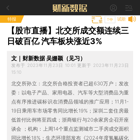
特报
试听
T中
【股市直播】北交所成交额连续三
日破百亿 汽车板块涨近3%
文｜财新数据 吴姗颖（见习）
发布于 2023年11月23日 10:01 更新于 2023年11月23日
15:10
北交所孙立：北交所合格投资者已超630万户；发改
委：以电子产品、家用电器、汽车等大型消费品为重
点有序推进碳标识在消费品领域的推广应用；11月1-
19日乘用车市场零售同比增长19%；深圳二套住房最
低首付比例将至四成；浙商银行与20余家房企召开座
谈会 ；机构：上周14个重点监测城市二手房成交面积
同比增长18%；生态环境部发布《2024年度氢氟碳化