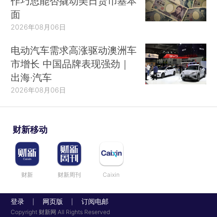
作巧思能否撬动美日货币基本
面
2026年08月06日
电动汽车需求高涨驱动澳洲车
市增长 中国品牌表现强劲｜
出海·汽车
2026年08月06日
财新移动
财新
财新周刊
Caixin
登录
网页版
订阅电邮
|
|
Copyright 财新网 All Rights Reserved