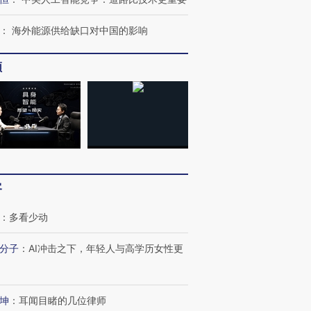
：
海外能源供给缺口对中国的影响
频
客
：
多看少动
分子
：
AI冲击之下，年轻人与高学历女性更
跨国走私7万
视线｜被称为“蟑螂”的印
视线｜“入侵”还是“人道危
检体内含3种
度Z世代 用街头抗争将教
机”？难民潮撕裂西班牙
秘鲁纳斯
坤
：
耳闻目睹的几位律师
育部长拱下台
飞地休达
13人遇难