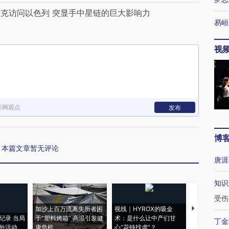
克访问以色列 突显手中星链的巨大影响力
易峘
视
新网观点
发布
博
本篇文章暂无评论
唐涯
知识
受伤
加沙上百万流离失所者困
视线｜HYROX的吸金
马航飞行员
纪录 当局
于“塑料烤箱” 高温引发健
术：是什么让中产们甘
粒摇头丸 尿
丁金
外活动
康危机
心“花钱找虐”？
毒品