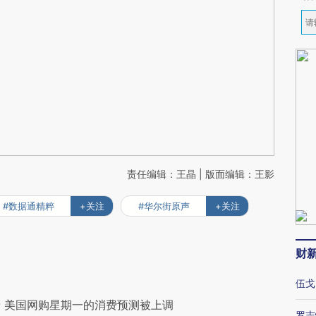
责任编辑：王晶 | 版面编辑：王影
#数据通精粹
+关注
#华尔街原声
+关注
财
伍戈
 美国网购星期一的消费预测被上调
罗志