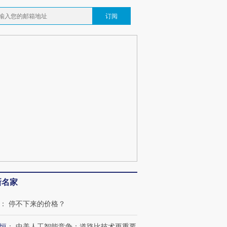
订阅
新名家
：
停不下来的价格？
恒
：
中美人工智能竞争：道路比技术更重要