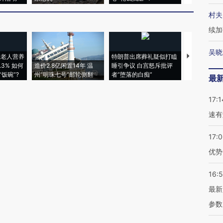
村夫
续加
吴晓
上老人营养
特朗普出席葬礼疑似打瞌
视线｜全球
3% 如何
造价2.8亿闲置14年 温
睡引争议 白宫怒斥批评
97个 印度如
饭碗”?
州“明珠七号”邮轮侧翻
者“堕落的白痴”
的夏天
最
17:1
速有
17:
优势
16:
最新
参数