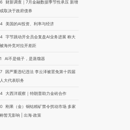
46
财新调查｜7月金融数据季节性承压 新增
或取决于政府债券
44
美国的AI投资、利率与经济
44
字节跳动开全员会复盘AI业务进展 称大
被海外竞对拉开差距
1
AI不是镜子，是蒸馏器
07
因严重违纪违法 李云泽被罢免第十四届
人大代表职务
44
大西洋观察｜特朗普助力金砖合作
40
刚果（金）铜钴精矿禁令扰动市场 多家
称暂无影响 | 出海·政策