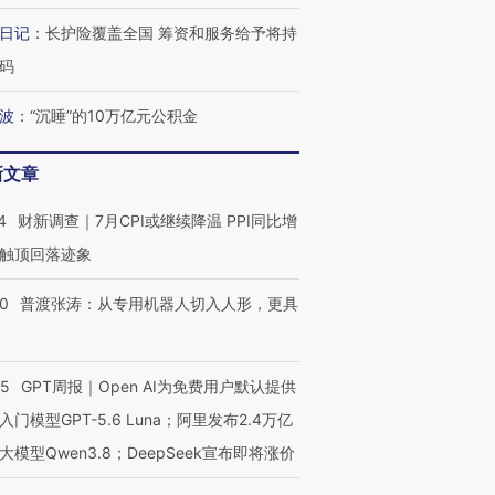
日记
：
长护险覆盖全国 筹资和服务给予将持
码
波
：
“沉睡”的10万亿元公积金
最热百城独占
视线｜不考竞赛的王虹、
视线｜极
何熬过48°C
38岁梅西上演帽子戏法
围棋失利的邓煜 两位菲尔
水位跌破
阿根廷3-0阿尔及利亚
兹奖得主的“非天才”拼图
猛犸象化
新文章
4
财新调查｜7月CPI或继续降温 PPI同比增
触顶回落迹象
00
普渡张涛：从专用机器人切入人形，更具
55
GPT周报｜Open AI为免费用户默认提供
入门模型GPT-5.6 Luna；阿里发布2.4万亿
大模型Qwen3.8；DeepSeek宣布即将涨价