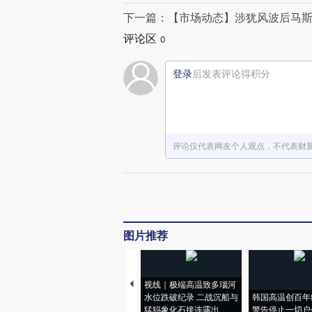
下一篇：【市场动态】涉犹风波后马斯
评论区
0
登录
后发表评论得积分
评论仅代表网友个人观点，不代表财
图片推荐
视线｜极端高温致多瑙河
水位跌破纪录 二战沉船与
韩国高温创百年
猛犸象化石接连露出
警告停止一切户