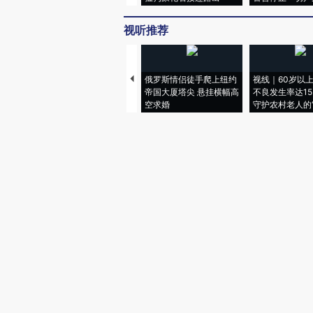
视听推荐
俄罗斯情侣徒手爬上纽约
视线｜60岁以
帝国大厦塔尖 悬挂横幅高
不良发生率达15.
空求婚
守护农村老人的“