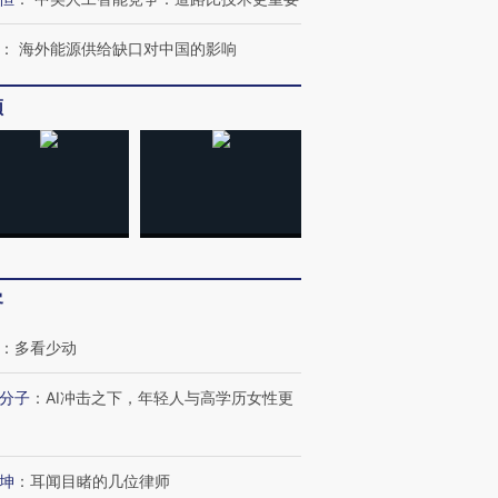
：
海外能源供给缺口对中国的影响
频
客
：
多看少动
分子
：
AI冲击之下，年轻人与高学历女性更
坤
：
耳闻目睹的几位律师