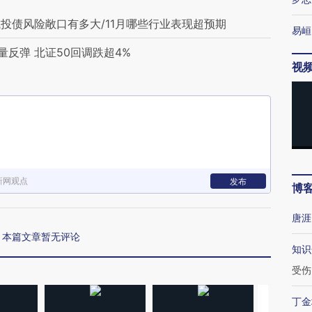
投债风险敞口有多大/11月哪些行业表现超预期
易峘
反弹 北证50回调跌超4%
视
新网观点
发布
博
唐涯
本篇文章暂无评论
知识
受伤
丁金