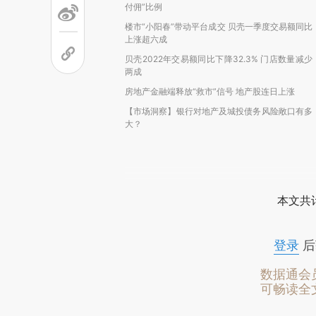
付佣”比例
楼市“小阳春”带动平台成交 贝壳一季度交易额同比
上涨超六成
贝壳2022年交易额同比下降32.3% 门店数量减少
两成
房地产金融端释放“救市”信号 地产股连日上涨
【市场洞察】银行对地产及城投债务风险敞口有多
大？
本文共计
登录
后
数据通会
可畅读全