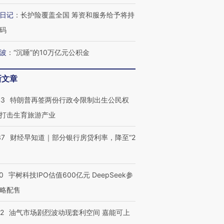
OX的吸金
马航飞行员跨国走私7万
视线｜被称为“蟑螂”的印
让中产们甘
日记
：
长护险覆盖全国 筹资和服务给予将持
粒摇头丸 尿检体内含3种
度Z世代 用街头抗争将教
秘鲁纳斯
”？
毒品
育部长拱下台
13人遇难
码
波
：
“沉睡”的10万亿元公积金
新文章
最热百城独占
视线｜不考竞赛的王虹、
何熬过48°C
38岁梅西上演帽子戏法
围棋失利的邓煜 两位菲尔
习近平抵
43
特朗普再签两份行政令限制出生公民权
阿根廷3-0阿尔及利亚
兹奖得主的“非天才”拼图
再访朝鲜
打击生育旅游产业
37
财经早知道｜部分银行房贷利率，降至“2
0
宇树科技IPO估值600亿元 DeepSeek参
略配售
22
油气市场剧烈波动现套利空间 嘉能可上