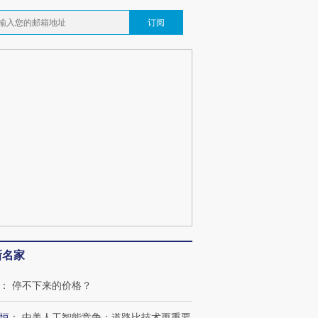
订阅
新名家
：
停不下来的价格？
恒
：
中美人工智能竞争：道路比技术更重要