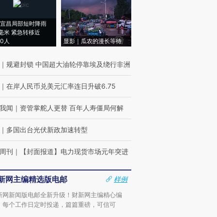
宜昌局部短时降雨
8毫米 紧急转移近
00人
显影｜瓜农的漫长等待
｜
规避封锁 中国超大油轮停靠埃及绕行非洲
｜
在岸人民币兑美元汇率连日升破6.75
我闻
｜
资管掌舵人更替 百年人寿僵局何解
｜
多国出台光伏新政加速转型
周刊
｜
【封面报道】电力现货市场元年突进
新网主编精选版电邮
样例
新网新闻版电邮全新升级！财新网主编精心编
，每个工作日定时投递，篇篇重磅，可信可
。