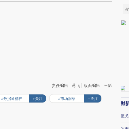
责任编辑：蒋飞 | 版面编辑：王影
#数据通精粹
+关注
#市场洞察
+关注
财
伍戈
罗志