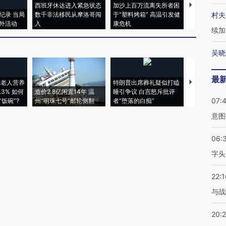
西班牙休达进入紧急状态
加沙上百万流离失所者困
视线｜HYR
纪录 当局
数千非法移民从摩洛哥闯
于“塑料烤箱” 高温引发健
术：是什么
村夫
外活动
入
康危机
心“花钱找虐
续加
吴晓
最
上老人营养
特朗普出席葬礼疑似打瞌
视线｜全球
3% 如何
造价2.8亿闲置14年 温
睡引争议 白宫怒斥批评
97个 印度如
07:
饭碗”?
州“明珠七号”邮轮侧翻
者“堕落的白痴”
的夏天
意图
06:
字头
22:1
与战
20: