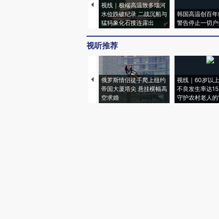
视线｜极端高温致多瑙河
水位跌破纪录 二战沉船与
韩国高温创百年
猛犸象化石接连露出
警告停止一切户
视听推荐
俄罗斯情侣徒手爬上纽约
视线｜60岁以
帝国大厦塔尖 悬挂横幅高
不良发生率达15.
空求婚
守护农村老人的“