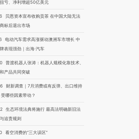
扭亏、净利增超50亿美元
6
贝恩资本宣布收购贡茶 在中国大陆无法
商标后退出市场
6
电动汽车需求高涨驱动澳洲车市增长 中
牌表现强劲｜出海·汽车
00
普渡机器人张涛：机器人规模化靠技术、
和产品共同突破
56
财新调查｜7月消费或有反弹、出口维持
 受哪些因素带动？
42
生态环境法典将施行 最高法明确新旧法
与追责规则
0
看空消费的“三大误区”