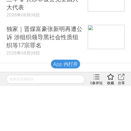
大代表
2026年08月08日
独家｜晋煤富豪张新明再遭公
诉 涉组织领导黑社会性质组
织等17宗罪名
2026年08月08日
App 内打开
财新移动
发表评论得积分
0
条评论
收藏
分享
财新
财新周刊
Caixin
登录
网页版
订阅电邮
|
|
Copyright 财新网 All Rights Reserved