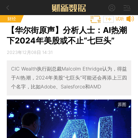
财经
试听
T中
【华尔街原声】分析人士：AI热潮
下2024年美股或不止“七巨头”
2023年12月08日 14:31
CIC Wealth执行副总裁Malcolm Ethridge认为，得益
于AI热潮，2024年美股“七巨头”可能还会再添上三四
个名字，比如Adobe、Salesforce和AMD
原图