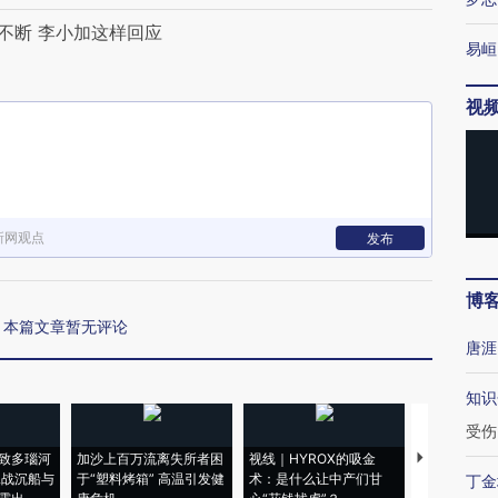
不断 李小加这样回应
易峘
视
新网观点
发布
博
本篇文章暂无评论
唐涯
知识
受伤
致多瑙河
加沙上百万流离失所者困
视线｜HYROX的吸金
马航飞行员
二战沉船与
于“塑料烤箱” 高温引发健
术：是什么让中产们甘
粒摇头丸 尿
丁金