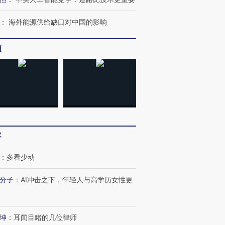
：
海外能源供给缺口对中国的影响
频
客
：
多看少动
分子
：
AI冲击之下，年轻人与高学历女性更
跨国走私7万
视线｜被称为“蟑螂”的印
视线｜“入侵”还是“人道危
检体内含3种
度Z世代 用街头抗争将教
机”？难民潮撕裂西班牙
秘鲁纳斯
坤
：
耳闻目睹的几位律师