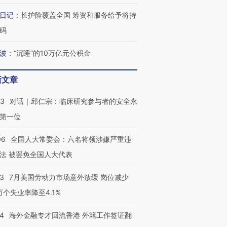
育部长拱下台
飞地休达
13人遇难
日记
：
长护险覆盖全国 筹资和服务给予将持
码
波
：
“沉睡”的10万亿元公积金
视线｜全球最热百城独占
视线｜不
年纪录 当局
97个 印度如何熬过48°C
38岁梅西上演帽子戏法
围棋失利
切户外活动
的夏天
阿根廷3-0阿尔及利亚
兹奖得主
新文章
53
对话｜邱仁宗：临床研究参与者的安全永
第一位
06
全国人大常委会：六名将领涉嫌严重违
法 被罢免全国人大代表
43
7月美国劳动力市场意外放缓 岗位减少
3万个失业率降至4.1%
14
海外金融专才回流香港 外籍工作签证翻