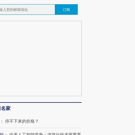
订阅
新名家
：
停不下来的价格？
恒
：
中美人工智能竞争：道路比技术更重要