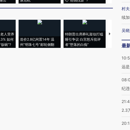
露出
康危机
心“花钱找虐”？
毒品
村夫
续加
吴晓
上老人营养
特朗普出席葬礼疑似打瞌
3% 如何
造价2.8亿闲置14年 温
睡引争议 白宫怒斥批评
韩国高温创百
饭碗”?
州“明珠七号”邮轮侧翻
者“堕落的白痴”
警告停止一
最
10:
远是
08:
纪违
21:
2.
20: