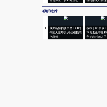
警告停止一切户外活动
猛犸象化石接连
视听推荐
俄罗斯情侣徒手爬上纽约
视线｜60岁以
帝国大厦塔尖 悬挂横幅高
不良发生率达15.
空求婚
守护农村老人的“