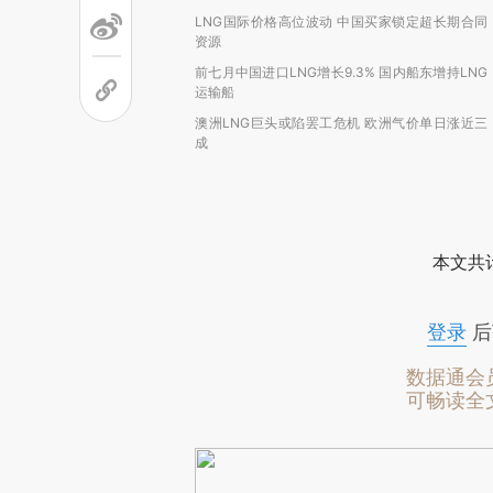
LNG国际价格高位波动 中国买家锁定超长期合同
资源
前七月中国进口LNG增长9.3% 国内船东增持LNG
运输船
澳洲LNG巨头或陷罢工危机 欧洲气价单日涨近三
成
本文共计
登录
后
数据通会
可畅读全