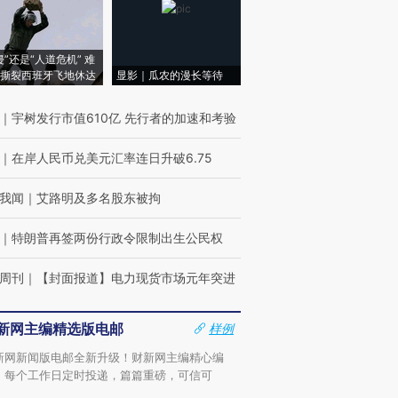
侵”还是“人道危机” 难
撕裂西班牙飞地休达
显影｜瓜农的漫长等待
｜
宇树发行市值610亿 先行者的加速和考验
｜
在岸人民币兑美元汇率连日升破6.75
我闻
｜
艾路明及多名股东被拘
｜
特朗普再签两份行政令限制出生公民权
周刊
｜
【封面报道】电力现货市场元年突进
新网主编精选版电邮
样例
新网新闻版电邮全新升级！财新网主编精心编
，每个工作日定时投递，篇篇重磅，可信可
。