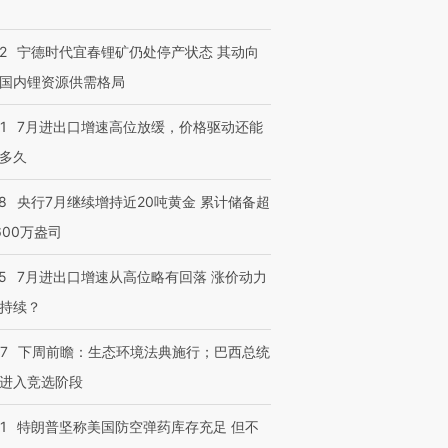
2
宁德时代宜春锂矿仍处停产状态 其动向
国内锂资源供需格局
1
7月进出口增速高位放缓，价格驱动还能
多久
8
央行7月继续增持近20吨黄金 累计储备超
600万盎司
5
7月进出口增速从高位略有回落 涨价动力
持续？
07
下周前瞻：生态环境法典施行；巴西总统
进入竞选阶段
1
特朗普坚称美国防空弹药库存充足 但不