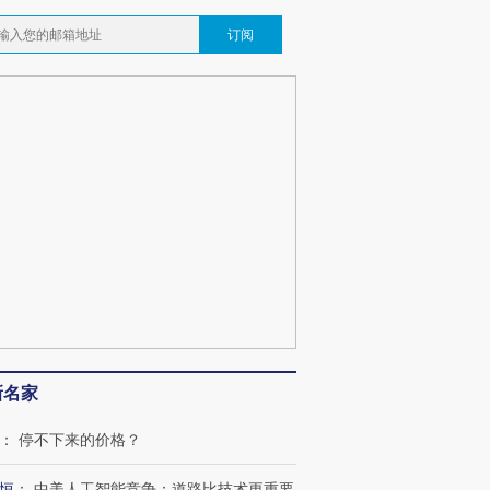
订阅
新名家
：
停不下来的价格？
恒
：
中美人工智能竞争：道路比技术更重要