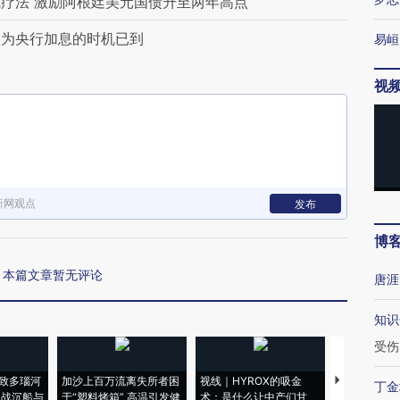
疗法 激励阿根廷美元国债升至两年高点
认为央行加息的时机已到
易峘
视
新网观点
发布
博
本篇文章暂无评论
唐涯
知识
受伤
致多瑙河
加沙上百万流离失所者困
视线｜HYROX的吸金
马航飞行员
丁金
二战沉船与
于“塑料烤箱” 高温引发健
术：是什么让中产们甘
粒摇头丸 尿