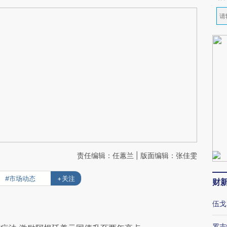
责任编辑：任蕙兰 | 版面编辑：张佳雯
#市场动态
+关注
财
伍戈
罗志