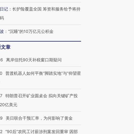
育部长拱下台
飞地休达
13人遇难
日记
：
长护险覆盖全国 筹资和服务给予将持
码
波
：
“沉睡”的10万亿元公积金
葬礼疑似打瞌
视线｜极端高温致多瑙河
视线｜不
宫怒斥批评
38岁梅西上演帽子戏法
水位跌破纪录 二战沉船与
围棋失利
新文章
痴”
阿根廷3-0阿尔及利亚
猛犸象化石接连露出
兹奖得主
46
离岸信托90天补税窗口期疑问
00
普渡机器人如何平衡“脚踏实地”与“仰望星
？
57
特朗普召开矿业圆桌会 拟向关键矿产投
20亿美元
09
美日联合干预汇率，为何影响了黄金
32
“90后”农民工讨薪涉刑案发回重审 因部