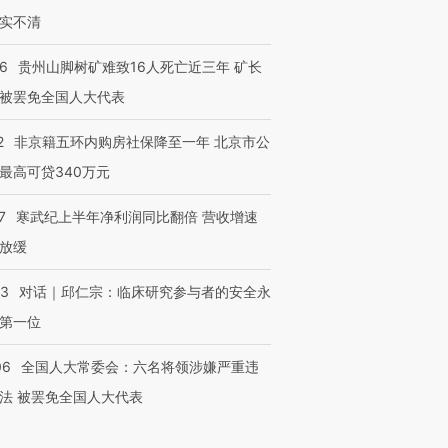
实不清
36
贵州山脚树矿难致16人死亡近三年 矿长
被罢免全国人大代表
2
非京籍五环内购房社保降至一年 北京市公
最高可贷340万元
7
寒武纪上半年净利润同比翻倍 营收增速
放缓
53
对话｜邱仁宗：临床研究参与者的安全永
第一位
06
全国人大常委会：六名将领涉嫌严重违
法 被罢免全国人大代表