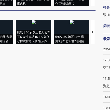
露出
康危机
心“花钱找虐”？
毒品
村夫
续加
吴晓
视线｜60岁以上老人营养
特朗普出席
纪录 当局
不良发生率达15.3% 如何
造价2.8亿闲置14年 温
睡引争议 白
最
外活动
守护农村老人的“饭碗”?
州“明珠七号”邮轮侧翻
者“堕落的白
20:
17:
空”
15:
资超
14:
13: