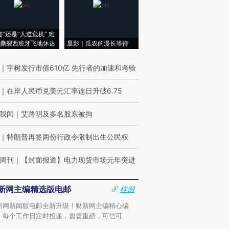
侵”还是“人道危机” 难
撕裂西班牙飞地休达
显影｜瓜农的漫长等待
｜
宇树发行市值610亿 先行者的加速和考验
｜
在岸人民币兑美元汇率连日升破6.75
我闻
｜
艾路明及多名股东被拘
｜
特朗普再签两份行政令限制出生公民权
周刊
｜
【封面报道】电力现货市场元年突进
新网主编精选版电邮
样例
新网新闻版电邮全新升级！财新网主编精心编
，每个工作日定时投递，篇篇重磅，可信可
。