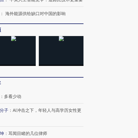
：
海外能源供给缺口对中国的影响
频
客
：
多看少动
分子
：
AI冲击之下，年轻人与高学历女性更
跨国走私7万
视线｜被称为“蟑螂”的印
视线｜“入侵”还是“人道危
坤
：
耳闻目睹的几位律师
检体内含3种
度Z世代 用街头抗争将教
机”？难民潮撕裂西班牙
秘鲁纳斯