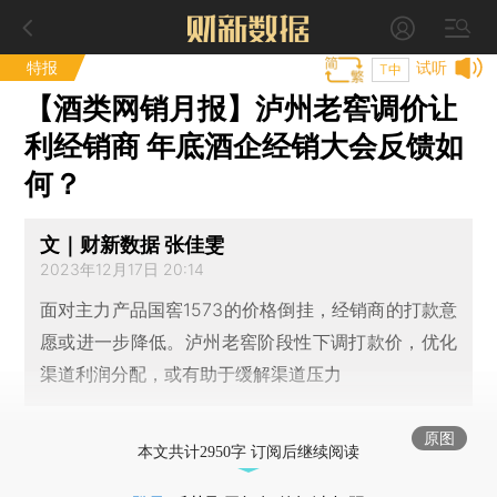
特报
试听
T中
【酒类网销月报】泸州老窖调价让
利经销商 年底酒企经销大会反馈如
何？
文｜财新数据 张佳雯
2023年12月17日 20:14
面对主力产品国窖1573的价格倒挂，经销商的打款意
愿或进一步降低。泸州老窖阶段性下调打款价，优化
渠道利润分配，或有助于缓解渠道压力
原图
本文共计2950字 订阅后继续阅读