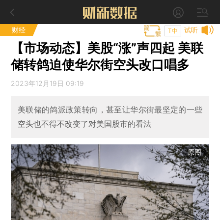
财经
试听
T中
【市场动态】美股“涨”声四起 美联
储转鸽迫使华尔街空头改口唱多
2023年12月19日 09:19
美联储的鸽派政策转向，甚至让华尔街最坚定的一些
空头也不得不改变了对美国股市的看法
原图