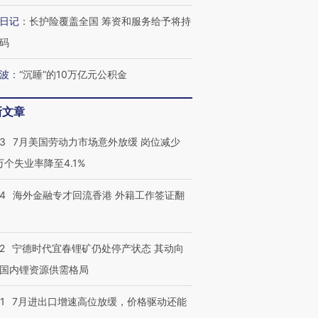
最热百城独占
视线｜不
日记
：
长护险覆盖全国 筹资和服务给予将持
何熬过48°C
38岁梅西上演帽子戏法
韩国高温创百年纪录 当局
围棋失利
码
阿根廷3-0阿尔及利亚
警告停止一切户外活动
兹奖得主
波
：
“沉睡”的10万亿元公积金
新文章
43
7月美国劳动力市场意外放缓 岗位减少
3万个失业率降至4.1%
14
海外金融专才回流香港 外籍工作签证翻
2
宁德时代宜春锂矿仍处停产状态 其动向
国内锂资源供需格局
1
7月进出口增速高位放缓，价格驱动还能