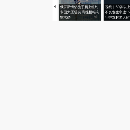
俄罗斯情侣徒手爬上纽约
视线｜60岁以
帝国大厦塔尖 悬挂横幅高
不良发生率达15.
空求婚
守护农村老人的“