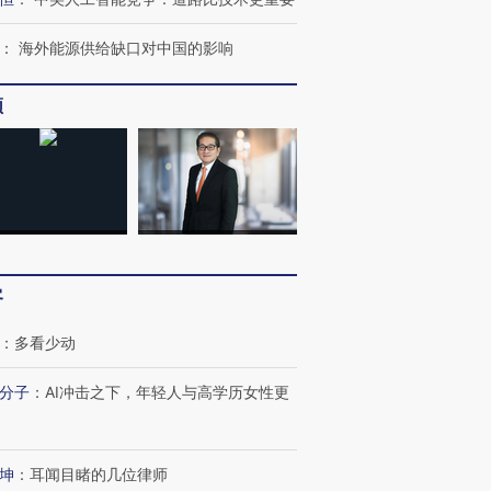
：
海外能源供给缺口对中国的影响
频
客
：
多看少动
跨国走私7万
视线｜被称为“蟑螂”的印
视线｜“入侵”还是“人道危
检体内含3种
度Z世代 用街头抗争将教
机”？难民潮撕裂西班牙
秘鲁纳斯
育部长拱下台
飞地休达
13人遇难
分子
：
AI冲击之下，年轻人与高学历女性更
坤
：
耳闻目睹的几位律师