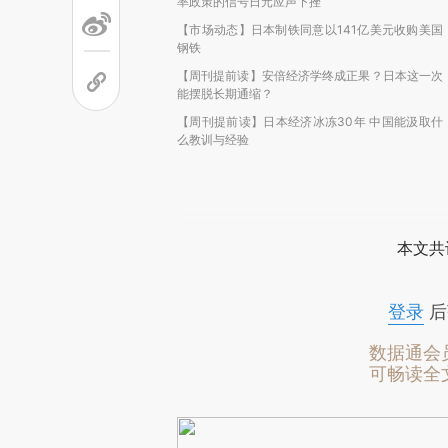
率政策的信号日元应声下挫
【市场动态】日本制铁同意以141亿美元收购美国
钢铁
【周刊提前读】安倍经济学终成正果？日本这一次
能摆脱长期通缩？
【周刊提前读】日本经济冰冻30年 中国能汲取什
么教训与经验
本文共
登录
后
数据通会
可畅读全