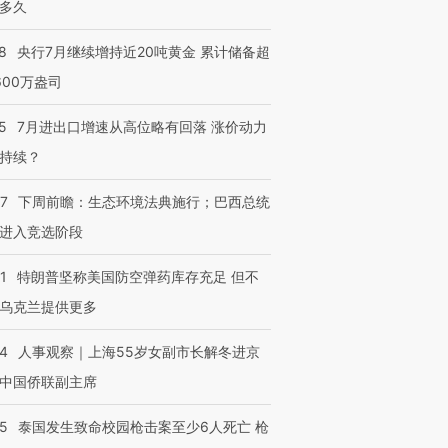
多久
8
央行7月继续增持近20吨黄金 累计储备超
600万盎司
5
7月进出口增速从高位略有回落 涨价动力
持续？
07
下周前瞻：生态环境法典施行；巴西总统
进入竞选阶段
1
特朗普坚称美国防空弹药库存充足 但不
乌克兰提供更多
24
人事观察｜上海55岁女副市长解冬进京
中国侨联副主席
45
泰国发生致命校园枪击案至少6人死亡 枪