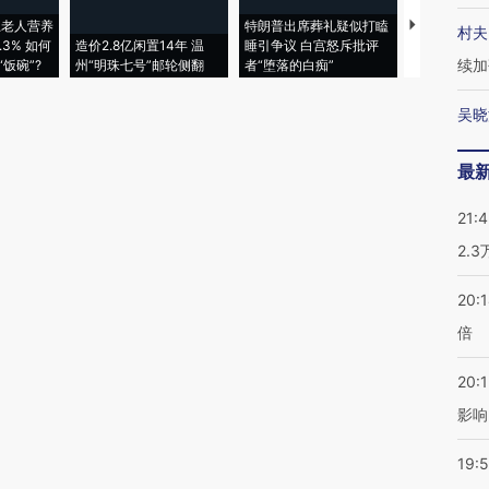
上老人营养
特朗普出席葬礼疑似打瞌
视线｜全球
村夫
3% 如何
造价2.8亿闲置14年 温
睡引争议 白宫怒斥批评
97个 印度如
续加
饭碗”?
州“明珠七号”邮轮侧翻
者“堕落的白痴”
的夏天
吴晓
最
21:
2.
20:
倍
20:1
影响
19:5