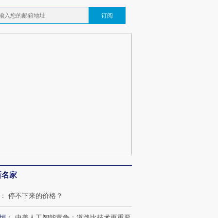
订阅
新名家
：
停不下来的价格？
恒
：
中美人工智能竞争：道路比技术更重要