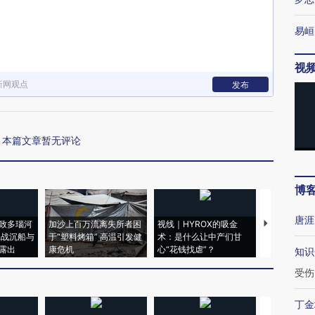
易峘
视
新网观点
发布
本篇文章暂无评论
博
唐涯
致多瑙河
加沙上百万流离失所者困
视线｜HYROX的吸金
马航飞行员
二战沉船与
于“塑料烤箱” 高温引发健
术：是什么让中产们甘
粒摇头丸 尿
露出
康危机
心“花钱找虐”？
毒品
知识
受伤
丁金