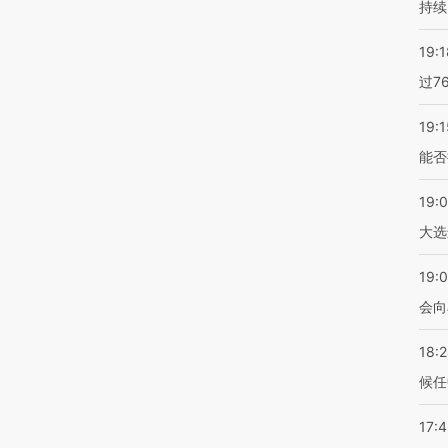
持续
19:1
过7
19:1
能否
19:
大选
19:0
会向
18:
候任
17: