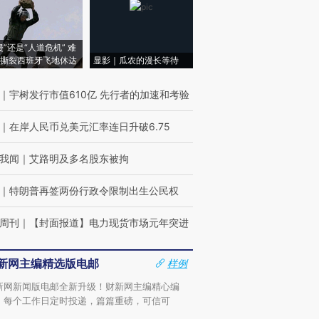
侵”还是“人道危机” 难
撕裂西班牙飞地休达
显影｜瓜农的漫长等待
｜
宇树发行市值610亿 先行者的加速和考验
｜
在岸人民币兑美元汇率连日升破6.75
我闻
｜
艾路明及多名股东被拘
｜
特朗普再签两份行政令限制出生公民权
周刊
｜
【封面报道】电力现货市场元年突进
新网主编精选版电邮
样例
新网新闻版电邮全新升级！财新网主编精心编
，每个工作日定时投递，篇篇重磅，可信可
。