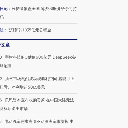
何熬过48°C
38岁梅西上演帽子戏法
围棋失利的邓煜 两位菲尔
习近平抵
日记
：
长护险覆盖全国 筹资和服务给予将持
阿根廷3-0阿尔及利亚
兹奖得主的“非天才”拼图
再访朝鲜
码
波
：
“沉睡”的10万亿元公积金
新文章
0
宇树科技IPO估值600亿元 DeepSeek参
略配售
22
油气市场剧烈波动现套利空间 嘉能可上
扭亏、净利增超50亿美元
6
贝恩资本宣布收购贡茶 在中国大陆无法
商标后退出市场
6
电动汽车需求高涨驱动澳洲车市增长 中