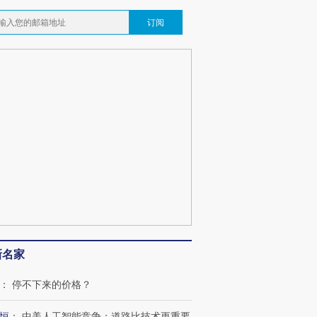
订阅
新名家
：
停不下来的价格？
恒
：
中美人工智能竞争：道路比技术更重要