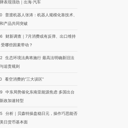
牌表现强劲｜出海·汽车
00
普渡机器人张涛：机器人规模化靠技术、
和产品共同突破
56
财新调查｜7月消费或有反弹、出口维持
 受哪些因素带动？
42
生态环境法典将施行 最高法明确新旧法
与追责规则
0
看空消费的“三大误区”
59
中东局势催化东南亚能源焦虑 多国出台
新政加速转型
05
分析｜贝森特操盘稳日元，操作巧思能否
美日货币基本面