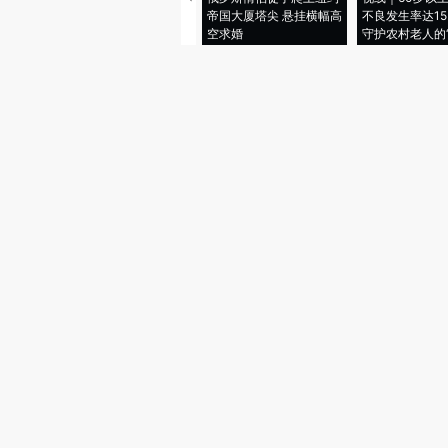
帝国大厦塔尖 悬挂横幅高
不良发生率达15.
空求婚
守护农村老人的“