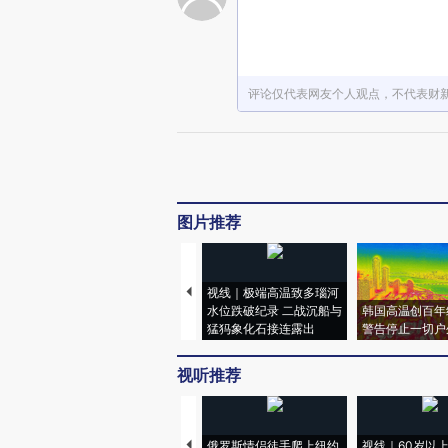
评论仅代表网友个人观点，不代表财
图片推荐
视线｜极端高温致多瑙河
水位跌破纪录 二战沉船与
韩国高温创百年
猛犸象化石接连露出
警告停止一切户
视听推荐
俄罗斯情侣徒手爬上纽约
视线｜60岁以