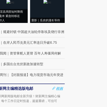
宜昌局部短时降雨
8毫米 紧急转移近
00人
显影｜瓜农的漫长等待
｜
规避封锁 中国超大油轮停靠埃及绕行非洲
｜
在岸人民币兑美元汇率连日升破6.75
我闻
｜
资管掌舵人更替 百年人寿僵局何解
｜
多国出台光伏新政加速转型
周刊
｜
【封面报道】电力现货市场元年突进
新网主编精选版电邮
样例
新网新闻版电邮全新升级！财新网主编精心编
，每个工作日定时投递，篇篇重磅，可信可
。