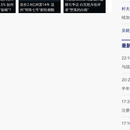
3% 如何
造价2.8亿闲置14年 温
睡引争议 白宫怒斥批评
97个 印度如
村夫
饭碗”?
州“明珠七号”邮轮侧翻
者“堕落的白痴”
的夏天
续加
吴晓
最
22:1
与战
20:
半年
17:2
注册
17:1