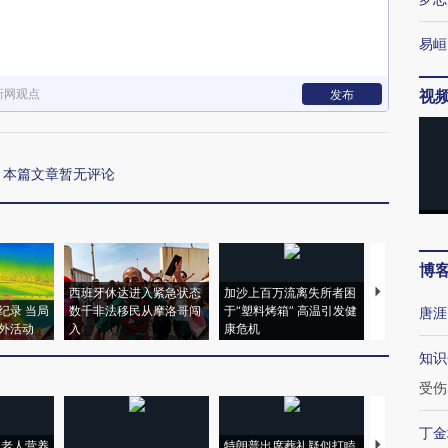
易峘
新网观点
视
发布
本篇文章暂无评论
博
西班牙休达进入紧急状态
加沙上百万流离失所者困
视线｜HYR
纪录 当局
数千非法移民从摩洛哥闯
于“塑料烤箱” 高温引发健
术：是什么
唐涯
外活动
入
康危机
心“花钱找虐
知识
受伤
丁金
上老人营养
特朗普出席葬礼疑似打瞌
视线｜全球