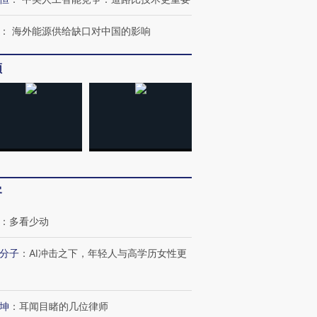
：
海外能源供给缺口对中国的影响
频
客
OX的吸金
马航飞行员跨国走私7万
视线｜被称为“蟑螂”的印
让中产们甘
粒摇头丸 尿检体内含3种
度Z世代 用街头抗争将教
秘鲁纳斯
：
多看少动
”？
毒品
育部长拱下台
13人遇难
分子
：
AI冲击之下，年轻人与高学历女性更
坤
：
耳闻目睹的几位律师
最热百城独占
视线｜不考竞赛的王虹、