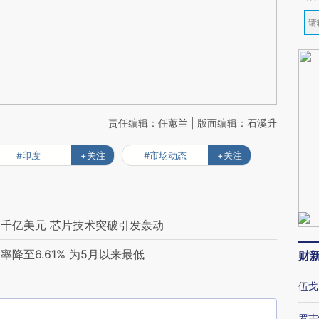
责任编辑：任蕙兰 | 版面编辑：石溪升
#印度
+关注
#市场动态
+关注
千亿美元 芯片技术突破引发轰动
降至6.61% 为5月以来最低
财
伍戈
罗志