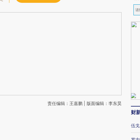
责任编辑：王嘉鹏 | 版面编辑：李东昊
财
伍戈
罗志