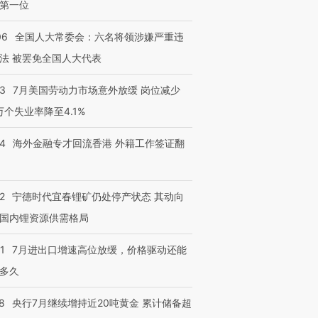
第一位
06
全国人大常委会：六名将领涉嫌严重违
法 被罢免全国人大代表
43
7月美国劳动力市场意外放缓 岗位减少
3万个失业率降至4.1%
14
海外金融专才回流香港 外籍工作签证翻
2
宁德时代宜春锂矿仍处停产状态 其动向
国内锂资源供需格局
1
7月进出口增速高位放缓，价格驱动还能
多久
8
央行7月继续增持近20吨黄金 累计储备超