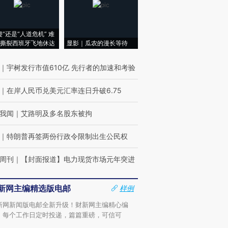
侵”还是“人道危机” 难
撕裂西班牙飞地休达
显影｜瓜农的漫长等待
｜
宇树发行市值610亿 先行者的加速和考验
｜
在岸人民币兑美元汇率连日升破6.75
我闻
｜
艾路明及多名股东被拘
｜
特朗普再签两份行政令限制出生公民权
周刊
｜
【封面报道】电力现货市场元年突进
新网主编精选版电邮
样例
新网新闻版电邮全新升级！财新网主编精心编
，每个工作日定时投递，篇篇重磅，可信可
。