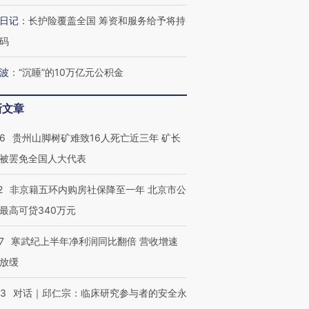
跨国走私7万
视线｜被称为“蟑螂”的印
视线｜“入侵”还是“人道危
检体内含3种
度Z世代 用街头抗争将教
机”？难民潮撕裂西班牙
秘鲁纳斯
日记
：
长护险覆盖全国 筹资和服务给予将持
育部长拱下台
飞地休达
13人遇难
码
波
：
“沉睡”的10万亿元公积金
新文章
葬礼疑似打瞌
视线｜极端高温致多瑙河
视线｜不
宫怒斥批评
38岁梅西上演帽子戏法
水位跌破纪录 二战沉船与
围棋失利
痴”
阿根廷3-0阿尔及利亚
猛犸象化石接连露出
兹奖得主
36
贵州山脚树矿难致16人死亡近三年 矿长
被罢免全国人大代表
2
非京籍五环内购房社保降至一年 北京市公
最高可贷340万元
7
寒武纪上半年净利润同比翻倍 营收增速
放缓
53
对话｜邱仁宗：临床研究参与者的安全永