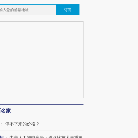
订阅
新名家
：
停不下来的价格？
恒
：
中美人工智能竞争：道路比技术更重要