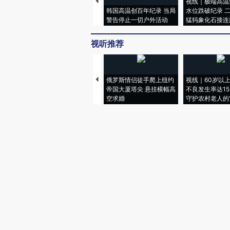
视线｜极端高温
韩国高温创百年纪录 当局
水位跌破纪录 
警告停止一切户外活动
猛犸象化石接连
视听推荐
俄罗斯情侣徒手爬上纽约
视线｜60岁以
帝国大厦塔尖 悬挂横幅高
不良发生率达15.
空求婚
守护农村老人的“