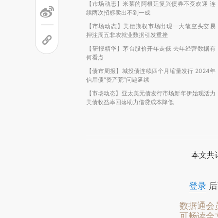
【市场动态】米莱的阿根廷复兴债券不受欢迎 连
续两次招标卖出不到一成
【市场动态】美债期权市场出现一大笔空头交易
押注周五非农就业数据引发重挫
【研报精华】茅台股价开年走低 去年经营数据有
何看点
【债市周报】城投债连续四个月缩量发行 2024年
信用债“资产荒”问题延续
【市场动态】亚太美元债发行市场新年伊始现活力
美债收益率回落助力借贷成本降低
本文共计
登录
后
数据通会
可畅读全