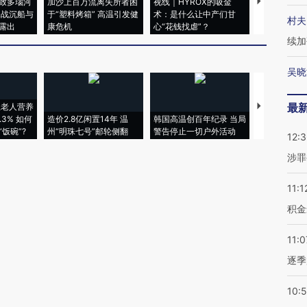
致多瑙河
加沙上百万流离失所者困
视线｜HYROX的吸金
马航飞行员
二战沉船与
于“塑料烤箱” 高温引发健
术：是什么让中产们甘
粒摇头丸 尿
村夫
露出
康危机
心“花钱找虐”？
毒品
续加
吴晓
最
上老人营养
特朗普出席
3% 如何
造价2.8亿闲置14年 温
韩国高温创百年纪录 当局
睡引争议 白
饭碗”?
州“明珠七号”邮轮侧翻
警告停止一切户外活动
者“堕落的白
12:
涉罪
11:1
积金
11:0
逐季
10: