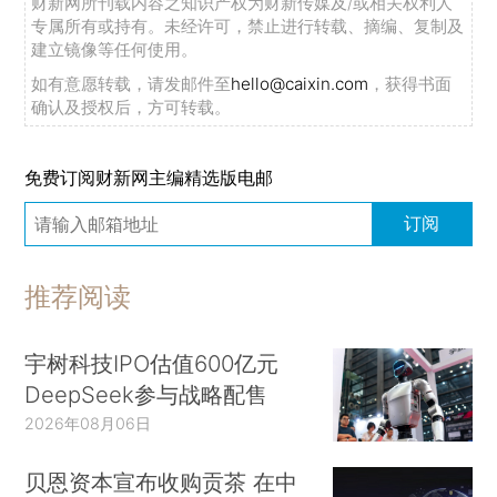
财新网所刊载内容之知识产权为财新传媒及/或相关权利人
专属所有或持有。未经许可，禁止进行转载、摘编、复制及
建立镜像等任何使用。
如有意愿转载，请发邮件至
hello@caixin.com
，获得书面
确认及授权后，方可转载。
免费订阅财新网主编精选版电邮
订阅
推荐阅读
宇树科技IPO估值600亿元
DeepSeek参与战略配售
2026年08月06日
贝恩资本宣布收购贡茶 在中