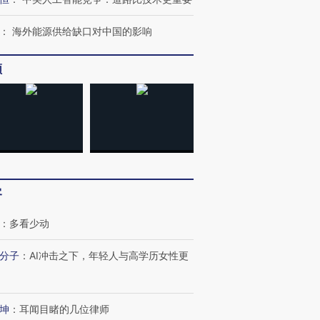
：
海外能源供给缺口对中国的影响
频
客
：
多看少动
分子
：
AI冲击之下，年轻人与高学历女性更
坤
：
耳闻目睹的几位律师