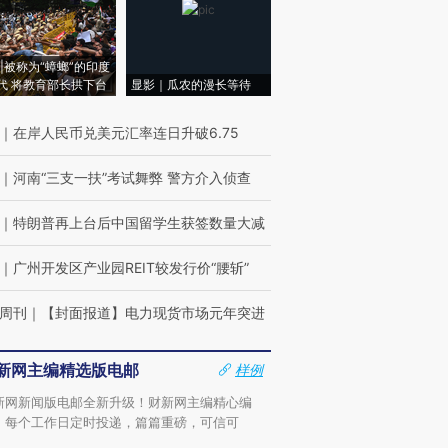
|被称为“蟑螂”的印度
代 将教育部长拱下台
显影｜瓜农的漫长等待
｜
在岸人民币兑美元汇率连日升破6.75
｜
河南“三支一扶”考试舞弊 警方介入侦查
｜
特朗普再上台后中国留学生获签数量大减
｜
广州开发区产业园REIT较发行价“腰斩”
周刊
｜
【封面报道】电力现货市场元年突进
新网主编精选版电邮
样例
新网新闻版电邮全新升级！财新网主编精心编
，每个工作日定时投递，篇篇重磅，可信可
。