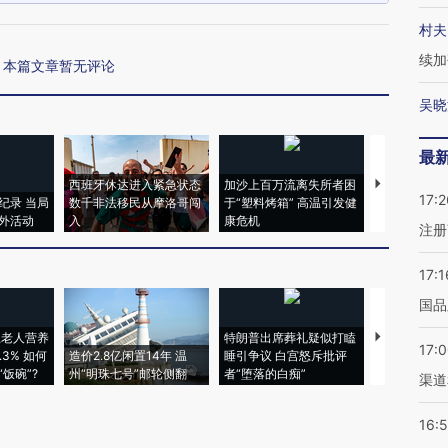
村夫
续加
本篇文章暂无评论
吴晓
最
西班牙休达进入紧急状态
加沙上百万流离失所者困
马航飞行员
17:2
纪录 当局
数千非法移民从摩洛哥闯
于“塑料烤箱” 高温引发健
粒摇头丸 尿
外活动
入
康危机
毒品
注册
17:1
国品
上老人营养
特朗普出席葬礼疑似打瞌
视线｜全球
17:
3% 如何
造价2.8亿闲置14年 温
睡引争议 白宫怒斥批评
97个 印度如
饭碗”?
州“明珠七号”邮轮侧翻
者“堕落的白痴”
的夏天
渠道
16: