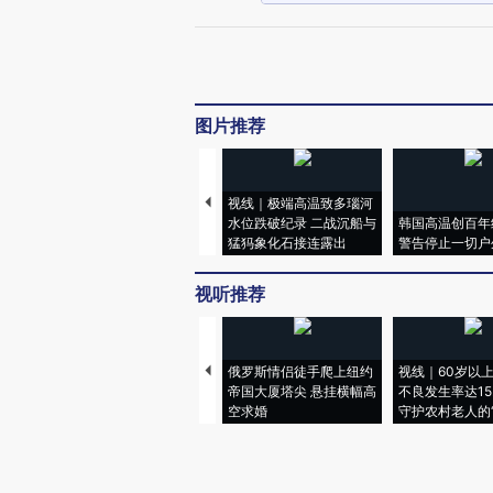
图片推荐
视线｜极端高温致多瑙河
水位跌破纪录 二战沉船与
韩国高温创百年
猛犸象化石接连露出
警告停止一切户
视听推荐
俄罗斯情侣徒手爬上纽约
视线｜60岁以
帝国大厦塔尖 悬挂横幅高
不良发生率达15.
空求婚
守护农村老人的“