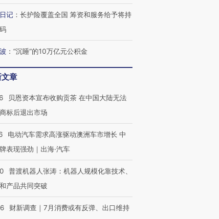
日记
：
长护险覆盖全国 筹资和服务给予将持
码
波
：
“沉睡”的10万亿元公积金
新文章
跨国走私7万
视线｜HYROX的吸金
视线｜被
6
贝恩资本宣布收购贡茶 在中国大陆无法
检体内含3种
术：是什么让中产们甘
泽连斯基密集出访美英 索
度Z世代
心“花钱找虐”？
要防空导弹“救急”
育部长拱
商标后退出市场
6
电动汽车需求高涨驱动澳洲车市增长 中
牌表现强劲｜出海·汽车
最热百城独占
视线｜不考竞赛的王虹、
00
普渡机器人张涛：机器人规模化靠技术、
何熬过48°C
38岁梅西上演帽子戏法
围棋失利的邓煜 两位菲尔
习近平抵
阿根廷3-0阿尔及利亚
兹奖得主的“非天才”拼图
再访朝鲜
和产品共同突破
56
财新调查｜7月消费或有反弹、出口维持