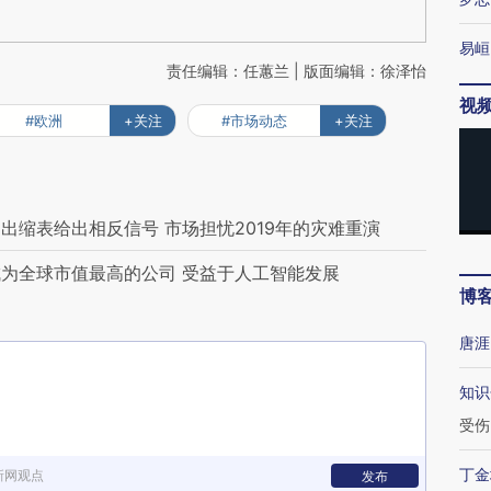
易峘
责任编辑：任蕙兰 | 版面编辑：徐泽怡
视
#欧洲
+关注
#市场动态
+关注
出缩表给出相反信号 市场担忧2019年的灾难重演
为全球市值最高的公司 受益于人工智能发展
博
唐涯
知识
受伤
丁金
新网观点
发布