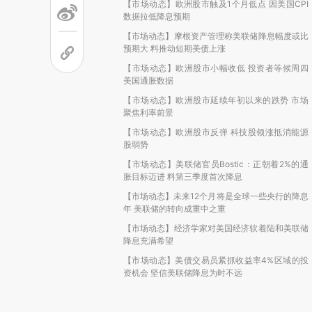
【市场动态】欧洲股市触及1个月低点 因美国CPI
数据拉低降息预期
【市场动态】摩根资产管理称美联储降息幅度或比
预期大 料推动短期美债上涨
【市场动态】欧洲股市小幅收低 投资者等候周四
美国通胀数据
【市场动态】欧洲股市延续年初以来的跌势 市场
聚焦利率前景
【市场动态】欧洲股市反弹 科技股领涨抵消能源
股弱势
【市场动态】美联储官员Bostic：正朝着2%的通
胀目标迈进 料第三季度首次降息
【市场动态】未来12个月将是全球一些央行的降息
年 美联储的转向成重中之重
【市场动态】经济学家对美国经济软着陆和美联储
降息充满希望
【市场动态】美债交易员紧抓收益率4%区域的投
资机会 坚信美联储降息为时不远