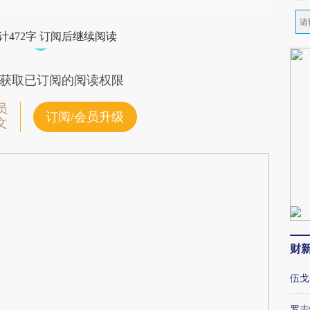
计472字 订阅后继续阅读
获取已订阅的阅读权限
员
订阅/会员升级
文
财
伍戈
罗志