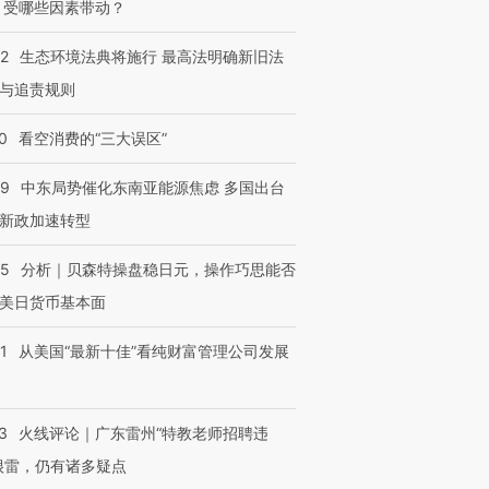
 受哪些因素带动？
42
生态环境法典将施行 最高法明确新旧法
与追责规则
0
看空消费的“三大误区”
59
中东局势催化东南亚能源焦虑 多国出台
新政加速转型
05
分析｜贝森特操盘稳日元，操作巧思能否
美日货币基本面
1
从美国“最新十佳”看纯财富管理公司发展
3
火线评论｜广东雷州“特教老师招聘违
很雷，仍有诸多疑点