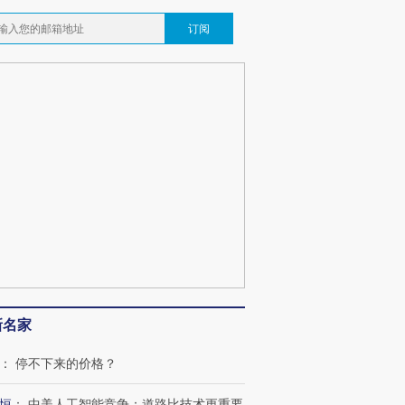
订阅
新名家
：
停不下来的价格？
恒
：
中美人工智能竞争：道路比技术更重要