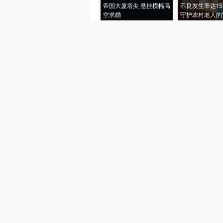
帝国大厦塔尖 悬挂横幅高
不良发生率达15.
空求婚
守护农村老人的“