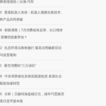
牌表现强劲｜出海·汽车
00
普渡机器人张涛：机器人规模化靠技术、
和产品共同突破
56
财新调查｜7月消费或有反弹、出口维持
 受哪些因素带动？
42
生态环境法典将施行 最高法明确新旧法
与追责规则
0
看空消费的“三大误区”
59
中东局势催化东南亚能源焦虑 多国出台
新政加速转型
05
分析｜贝森特操盘稳日元，操作巧思能否
美日货币基本面