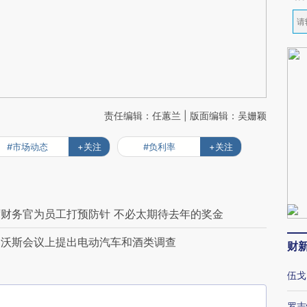
责任编辑：任蕙兰 | 版面编辑：吴姗颖
#市场动态
+关注
#负利率
+关注
财务官为员工打预防针 不必太期待去年的奖金
达沃斯会议上提出电动汽车和酒类调查
财
伍戈
罗志