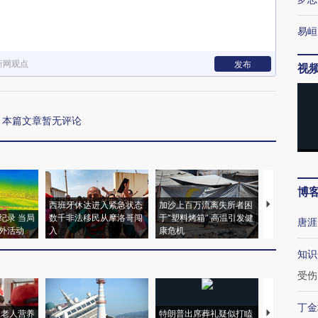
易峘
新网观点
发布
视
本篇文章暂无评论
博
西班牙休达进入紧急状态
加沙上百万流离失所者困
视线｜HYR
纪录 当局
数千非法移民从摩洛哥闯
于“塑料烤箱” 高温引发健
术：是什么
唐涯
外活动
入
康危机
心“花钱找虐
知识
受伤
丁金
上老人营养
特朗普出席葬礼疑似打瞌
视线｜全球