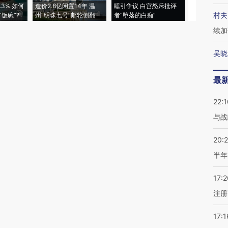
3% 如何
造价2.8亿闲置14年 温
睡引争议 白宫怒斥批评
97个 印度如
村夫
饭碗”?
州“明珠七号”邮轮侧翻
者“堕落的白痴”
的夏天
续加
吴晓
最
22:1
与战
20:
半年
17:2
注册
17:1