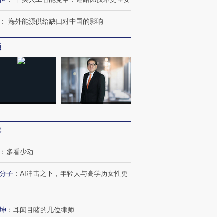
：
海外能源供给缺口对中国的影响
频
客
OX的吸金
马航飞行员跨国走私7万
视线｜被称为“蟑螂”的印
让中产们甘
粒摇头丸 尿检体内含3种
度Z世代 用街头抗争将教
秘鲁纳斯
：
多看少动
”？
毒品
育部长拱下台
13人遇难
分子
：
AI冲击之下，年轻人与高学历女性更
坤
：
耳闻目睹的几位律师
最热百城独占
视线｜不考竞赛的王虹、