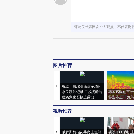
评论仅代表网友个人观点，不代表财
图片推荐
视线｜极端高温致多瑙河
水位跌破纪录 二战沉船与
韩国高温创百年
猛犸象化石接连露出
警告停止一切户
视听推荐
俄罗斯情侣徒手爬上纽约
视线｜60岁以