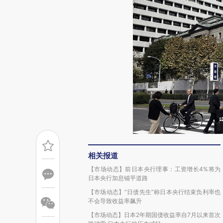
相关报道
【市场动态】前日本央行理事：工资增长4%将为
日本央行加息铺平道路
【市场动态】“日债先生”称日本央行结束负利率也
不会导致收益率飙升
【市场动态】日本2年期国债收益率自7月以来首次