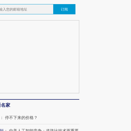
订阅
新名家
：
停不下来的价格？
恒
：
中美人工智能竞争：道路比技术更重要