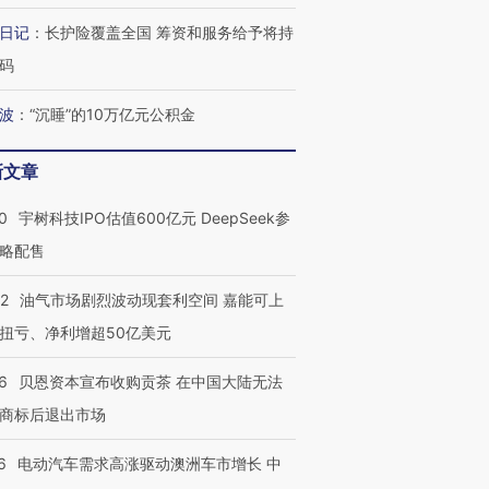
何熬过48°C
38岁梅西上演帽子戏法
围棋失利的邓煜 两位菲尔
习近平抵
日记
：
长护险覆盖全国 筹资和服务给予将持
阿根廷3-0阿尔及利亚
兹奖得主的“非天才”拼图
再访朝鲜
码
波
：
“沉睡”的10万亿元公积金
新文章
0
宇树科技IPO估值600亿元 DeepSeek参
略配售
22
油气市场剧烈波动现套利空间 嘉能可上
扭亏、净利增超50亿美元
6
贝恩资本宣布收购贡茶 在中国大陆无法
商标后退出市场
6
电动汽车需求高涨驱动澳洲车市增长 中