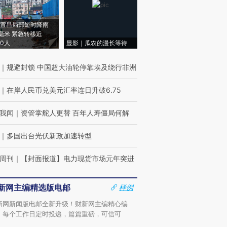
宜昌局部短时降雨
8毫米 紧急转移近
00人
显影｜瓜农的漫长等待
｜
规避封锁 中国超大油轮停靠埃及绕行非洲
｜
在岸人民币兑美元汇率连日升破6.75
我闻
｜
资管掌舵人更替 百年人寿僵局何解
｜
多国出台光伏新政加速转型
周刊
｜
【封面报道】电力现货市场元年突进
新网主编精选版电邮
样例
新网新闻版电邮全新升级！财新网主编精心编
，每个工作日定时投递，篇篇重磅，可信可
。