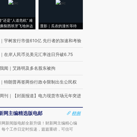
侵”还是“人道危机” 难
撕裂西班牙飞地休达
显影｜瓜农的漫长等待
｜
宇树发行市值610亿 先行者的加速和考验
｜
在岸人民币兑美元汇率连日升破6.75
我闻
｜
艾路明及多名股东被拘
｜
特朗普再签两份行政令限制出生公民权
周刊
｜
【封面报道】电力现货市场元年突进
新网主编精选版电邮
样例
新网新闻版电邮全新升级！财新网主编精心编
，每个工作日定时投递，篇篇重磅，可信可
。