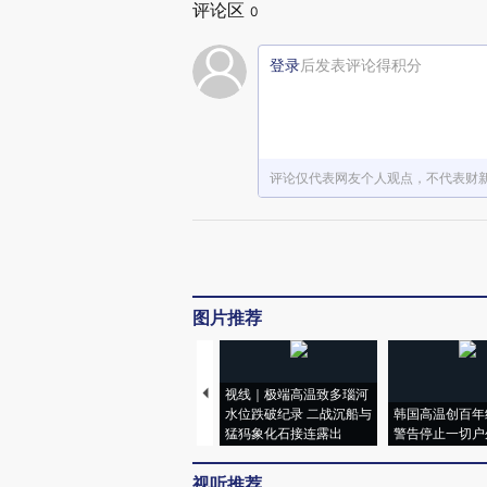
评论区
0
登录
后发表评论得积分
评论仅代表网友个人观点，不代表财
图片推荐
视线｜极端高温致多瑙河
水位跌破纪录 二战沉船与
韩国高温创百年
猛犸象化石接连露出
警告停止一切户
视听推荐