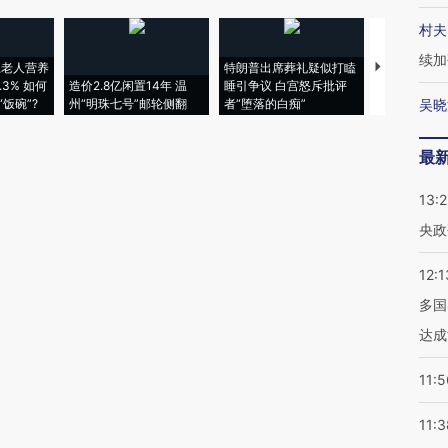
村夫
续加
上老人营养
特朗普出席葬礼疑似打瞌
视线｜全球
3% 如何
造价2.8亿闲置14年 温
睡引争议 白宫怒斥批评
97个 印度如
饭碗”?
州“明珠七号”邮轮侧翻
者“堕落的白痴”
的夏天
吴晓
最
13:
央政
12:1
多国
达成
11:5
11:3