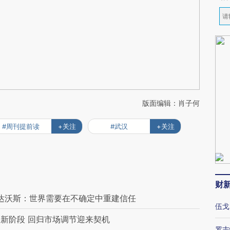
版面编辑：肖子何
#周刊提前读
+关注
#武汉
+关注
财
年达沃斯：世界需要在不确定中重建信任
伍戈
新阶段 回归市场调节迎来契机
罗志