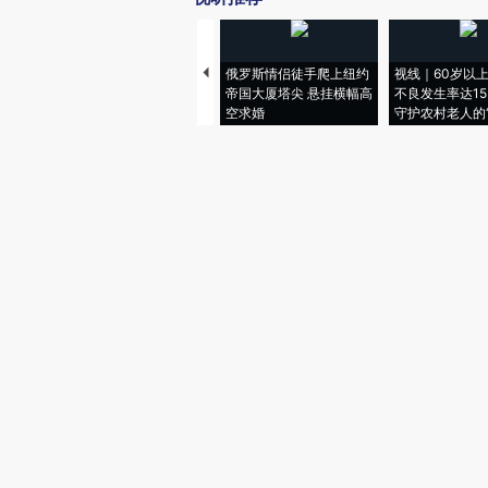
俄罗斯情侣徒手爬上纽约
视线｜60岁以
帝国大厦塔尖 悬挂横幅高
不良发生率达15.
空求婚
守护农村老人的“