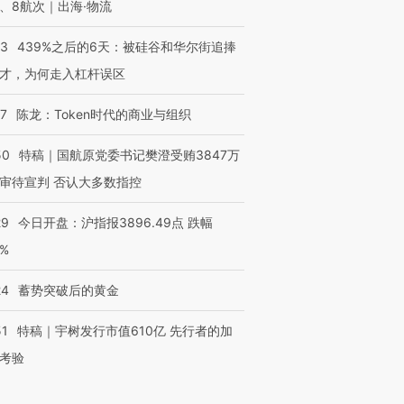
、8航次｜出海·物流
53
439%之后的6天：被硅谷和华尔街追捧
才，为何走入杠杆误区
07
陈龙：Token时代的商业与组织
50
特稿｜国航原党委书记樊澄受贿3847万
审待宣判 否认大多数指控
29
今日开盘：沪指报3896.49点 跌幅
0%
24
蓄势突破后的黄金
51
特稿｜宇树发行市值610亿 先行者的加
考验