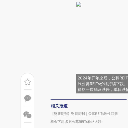
2024年开年之后，公募RE
只公募REITs价格持续下跌
价格一度触及跌停，单日跌幅9
相关报道
【财新周刊】财新周刊｜公募REITs理性回归
租金下调 多只公募REITs价格大跌