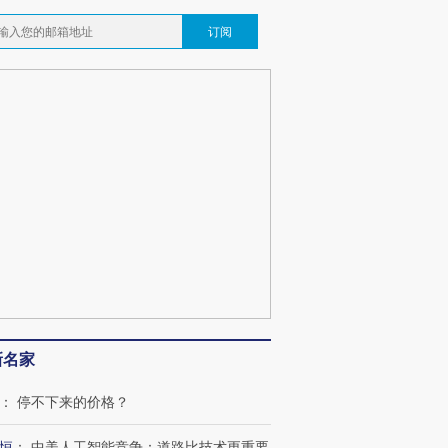
订阅
新名家
：
停不下来的价格？
恒
：
中美人工智能竞争：道路比技术更重要