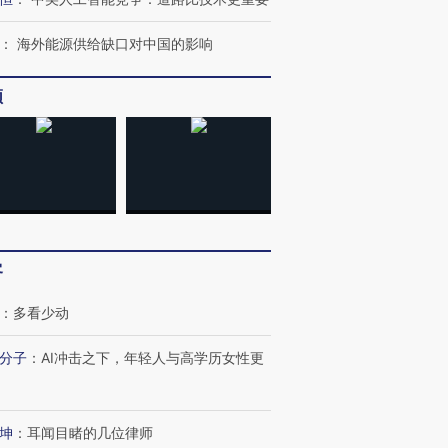
：
海外能源供给缺口对中国的影响
频
客
：
多看少动
分子
：
AI冲击之下，年轻人与高学历女性更
OX的吸金
马航飞行员跨国走私7万
视线｜被称为“蟑螂”的印
让中产们甘
粒摇头丸 尿检体内含3种
度Z世代 用街头抗争将教
秘鲁纳斯
”？
毒品
育部长拱下台
13人遇难
坤
：
耳闻目睹的几位律师