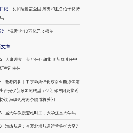
日记
：
长护险覆盖全国 筹资和服务给予将持
码
最热百城独占
视线｜不考竞赛的王虹、
何熬过48°C
38岁梅西上演帽子戏法
围棋失利的邓煜 两位菲尔
习近平抵
波
：
“沉睡”的10万亿元公积金
阿根廷3-0阿尔及利亚
兹奖得主的“非天才”拼图
再访朝鲜
新文章
25
人事观察｜长期任职湖北 周新群升任中
研室副主任
3
能源内参｜中东局势催化东南亚能源焦虑
出台光伏新政加速转型；伊朗称与阿曼接近
协议 海峡现有两条航道将关闭
6
当大学教授变临时工，大学还是大学吗
8
海杰航运：今夏北极航道运营将扩大至7