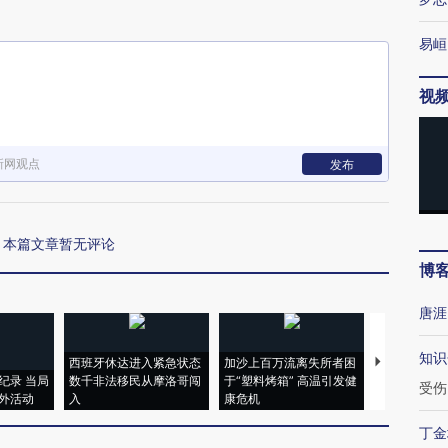
易峘
视
新网观点
发布
本篇文章暂无评论
博
唐涯
知识
西班牙休达进入紧急状态
加沙上百万流离失所者困
视线｜HYR
纪录 当局
数千非法移民从摩洛哥闯
于“塑料烤箱” 高温引发健
术：是什么
受伤
外活动
入
康危机
心“花钱找虐
丁金