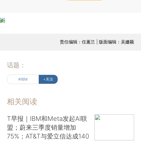
责任编辑：任蕙兰 | 版面编辑：吴姗颖
话题：
#IBM
+关注
相关阅读
T早报｜IBM和Meta发起AI联
盟；蔚来三季度销量增加
75%；AT&T与爱立信达成140