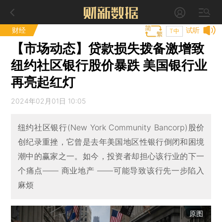
财经
试听
T中
【市场动态】贷款损失拨备激增致
纽约社区银行股价暴跌 美国银行业
再亮起红灯
2024年02月01日 10:05
纽约社区银行(New York Community Bancorp)股价
创纪录重挫，它曾是去年美国地区性银行倒闭和困境
潮中的赢家之一。如今，投资者却担心该行业的下一
个痛点—— 商业地产 ——可能导致该行先一步陷入
麻烦
原图