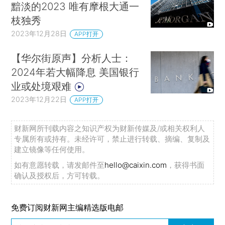
黯淡的2023 唯有摩根大通一
枝独秀
2023年12月28日
APP打开
【华尔街原声】分析人士：
2024年若大幅降息 美国银行
业或处境艰难
2023年12月22日
APP打开
财新网所刊载内容之知识产权为财新传媒及/或相关权利人
专属所有或持有。未经许可，禁止进行转载、摘编、复制及
建立镜像等任何使用。
如有意愿转载，请发邮件至
hello@caixin.com
，获得书面
确认及授权后，方可转载。
免费订阅财新网主编精选版电邮