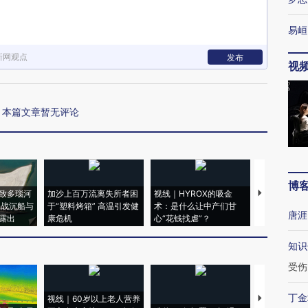
易峘
新网观点
发布
视
本篇文章暂无评论
博
致多瑙河
加沙上百万流离失所者困
视线｜HYROX的吸金
马航飞行员
二战沉船与
于“塑料烤箱” 高温引发健
术：是什么让中产们甘
粒摇头丸 尿
唐涯
露出
康危机
心“花钱找虐”？
毒品
知识
受伤
丁金
视线｜60岁以上老人营养
特朗普出席