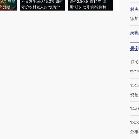
纪录 当局
不良发生率达15.3% 如何
造价2.8亿闲置14年 温
睡引争议 白
外活动
守护农村老人的“饭碗”?
州“明珠七号”邮轮侧翻
者“堕落的白
村夫
续加
吴晓
最
17:
空”
15:
资超
14:
13:
分事