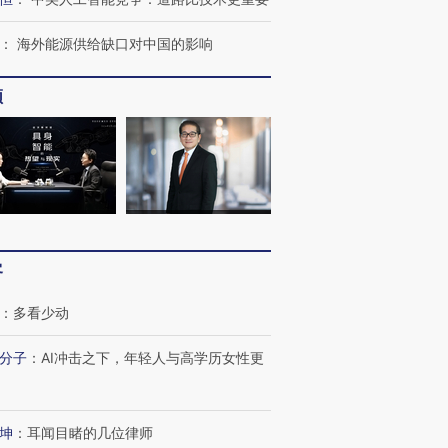
：
海外能源供给缺口对中国的影响
频
客
跨国走私7万
视线｜被称为“蟑螂”的印
视线｜“入侵”还是“人道危
检体内含3种
度Z世代 用街头抗争将教
机”？难民潮撕裂西班牙
秘鲁纳斯
：
多看少动
育部长拱下台
飞地休达
13人遇难
分子
：
AI冲击之下，年轻人与高学历女性更
坤
：
耳闻目睹的几位律师
葬礼疑似打瞌
视线｜极端高温致多瑙河
视线｜不