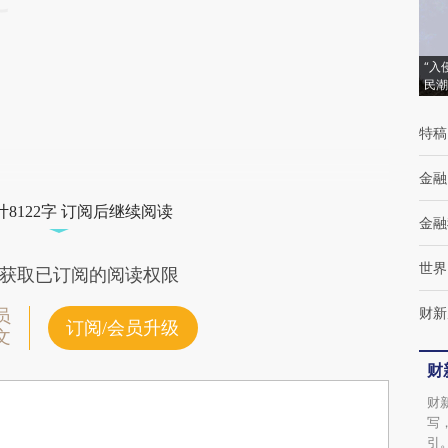
“入
民潮
特稿
金融
8122字 订阅后继续阅读
金融
世界
获取已订阅的阅读权限
财新
员
订阅/会员升级
文
财
财
写
引