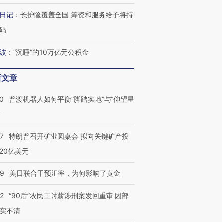
宫怒斥批评
38岁梅西上演帽子戏法
水位跌破纪录 二战沉船与
围棋失利
痴”
阿根廷3-0阿尔及利亚
猛犸象化石接连露出
兹奖得主
日记
：
长护险覆盖全国 筹资和服务给予将持
码
波
：
“沉睡”的10万亿元公积金
新文章
00
普渡机器人如何平衡“脚踏实地”与“仰望星
？
57
特朗普召开矿业圆桌会 拟向关键矿产投
20亿美元
09
美日联合干预汇率，为何影响了黄金
32
“90后”农民工讨薪涉刑案发回重审 因部
实不清