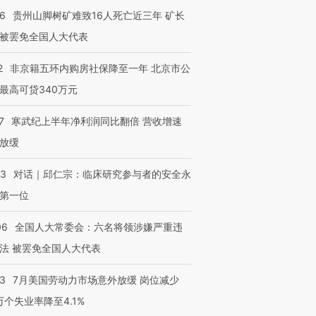
36
贵州山脚树矿难致16人死亡近三年 矿长
被罢免全国人大代表
2
非京籍五环内购房社保降至一年 北京市公
最高可贷340万元
7
寒武纪上半年净利润同比翻倍 营收增速
放缓
53
对话｜邱仁宗：临床研究参与者的安全永
第一位
06
全国人大常委会：六名将领涉嫌严重违
法 被罢免全国人大代表
43
7月美国劳动力市场意外放缓 岗位减少
3万个失业率降至4.1%