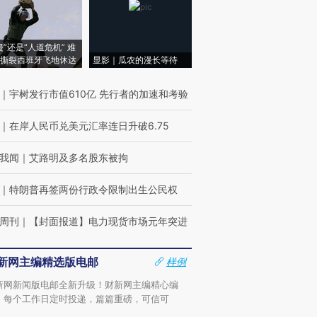
侵”还是“人道危机” 难
撕裂西班牙飞地休达
显影｜瓜农的漫长等待
｜
宇树发行市值610亿 先行者的加速和考验
｜
在岸人民币兑美元汇率连日升破6.75
我闻
｜
艾路明及多名股东被拘
｜
特朗普再签两份行政令限制出生公民权
周刊
｜
【封面报道】电力现货市场元年突进
新网主编精选版电邮
样例
新网新闻版电邮全新升级！财新网主编精心编
，每个工作日定时投递，篇篇重磅，可信可
。