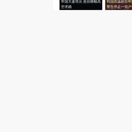
帝国大厦塔尖 悬挂横幅高
韩国高温创百年
空求婚
警告停止一切户