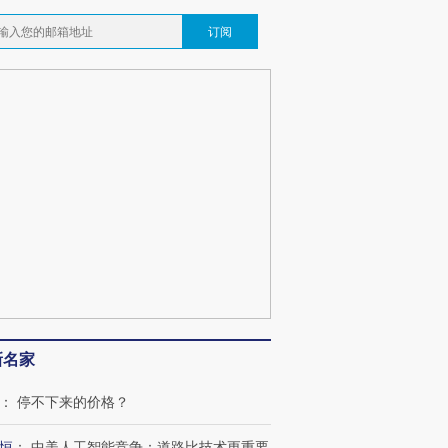
订阅
新名家
：
停不下来的价格？
恒
：
中美人工智能竞争：道路比技术更重要