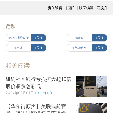
责任编辑：任蕙兰 | 版面编辑：石溪升
话题：
#纽约社区银行
+关注
#穆迪
+关注
#惠誉
+关注
#市场动态
+关注
相关阅读
纽约社区银行亏损扩大超10倍
股价暴跌创新低
2024年03月01日
APP打开
【华尔街原声】美联储前官