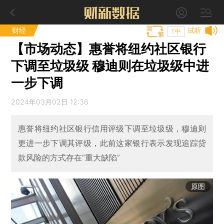
财经
试听
T中
【市场动态】惠誉将纽约社区银行
下调至垃圾级 穆迪则在垃圾级中进
一步下调
2024年03月02日 12:36
惠誉将纽约社区银行信用评级下调至垃圾级，穆迪则
更进一步下调其评级，此前这家银行表示发现追踪贷
款风险的方式存在“重大缺陷”
原图