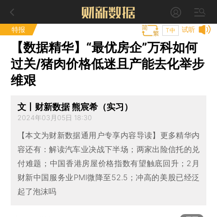
特报
试听
T中
【数据精华】“最优房企”万科如何
过关/猪肉价格低迷且产能去化举步
维艰
文丨财新数据 熊宸希（实习）
2024年03月05日 18:30
【本文为财新数据通用户专享内容导读】更多精华内
容还有：解读汽车业决战下半场；两家出险信托的兑
付难题；中国香港房屋价格指数有望触底回升；2月
财新中国服务业PMI微降至52.5；冲高的美股已经泛
起了泡沫吗