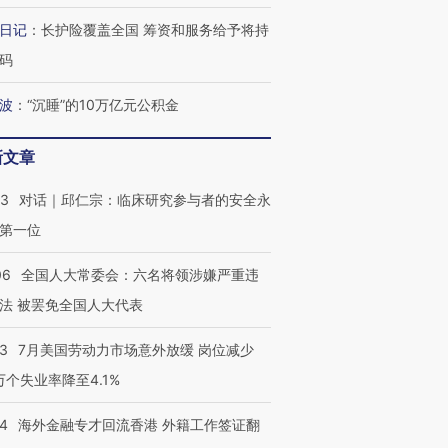
跨国走私7万
视线｜被称为“蟑螂”的印
视线｜“入侵”还是“人道危
检体内含3种
度Z世代 用街头抗争将教
机”？难民潮撕裂西班牙
秘鲁纳斯
日记
：
长护险覆盖全国 筹资和服务给予将持
育部长拱下台
飞地休达
13人遇难
码
波
：
“沉睡”的10万亿元公积金
视线｜全球最热百城独占
视线｜不
新文章
年纪录 当局
97个 印度如何熬过48°C
38岁梅西上演帽子戏法
围棋失利
切户外活动
的夏天
阿根廷3-0阿尔及利亚
兹奖得主
53
对话｜邱仁宗：临床研究参与者的安全永
第一位
06
全国人大常委会：六名将领涉嫌严重违
法 被罢免全国人大代表
43
7月美国劳动力市场意外放缓 岗位减少
3万个失业率降至4.1%
14
海外金融专才回流香港 外籍工作签证翻