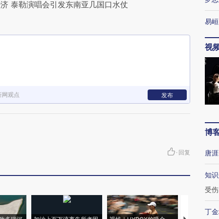
济 泰勒演唱会引发东南亚几国口水仗
易峘
视
新网观点
发布
博
·
回复
唐涯
知识
受伤
丁金