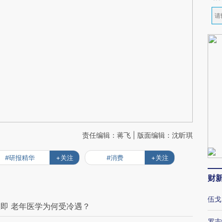
责任编辑：蒋飞 | 版面编辑：沈昕琪
#研报精华
+关注
#消费
+关注
财
伍戈
即 老年医学为何受冷遇？
罗志