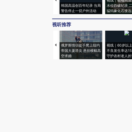
视线｜极端高温
韩国高温创百年纪录 当局
水位跌破纪录 
警告停止一切户外活动
猛犸象化石接连
视听推荐
俄罗斯情侣徒手爬上纽约
视线｜60岁以
帝国大厦塔尖 悬挂横幅高
不良发生率达15.
空求婚
守护农村老人的“