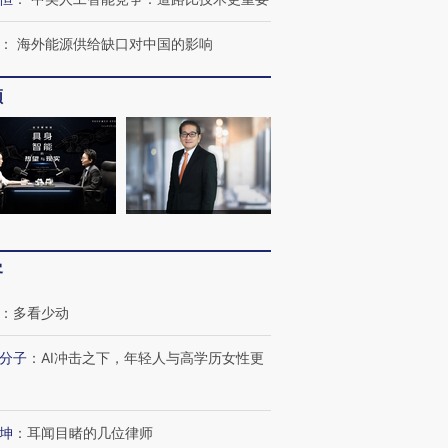
：
海外能源供给缺口对中国的影响
频
客
：
多看少动
分子
：
AI冲击之下，年轻人与高学历女性更
坤
：
耳闻目睹的几位律师