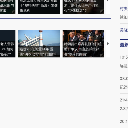
致多瑙河
加沙上百万流离失所者困
视线｜HYROX的吸金
马航飞行员
二战沉船与
于“塑料烤箱” 高温引发健
术：是什么让中产们甘
粒摇头丸 尿
村夫
露出
康危机
心“花钱找虐”？
毒品
续加
吴晓
上老人营养
特朗普出席葬礼疑似打瞌
最
3% 如何
造价2.8亿闲置14年 温
睡引争议 白宫怒斥批评
韩国高温创百
饭碗”?
州“明珠七号”邮轮侧翻
者“堕落的白痴”
警告停止一
10:
远是
08:
纪违
21:
2.
20: