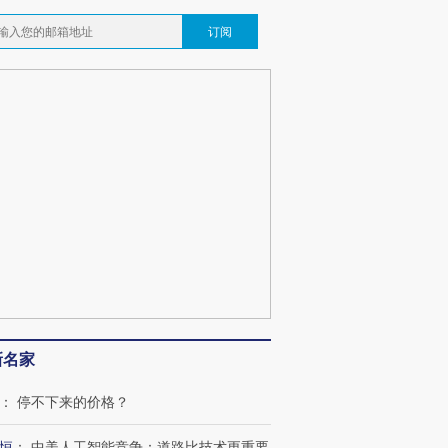
订阅
新名家
：
停不下来的价格？
恒
：
中美人工智能竞争：道路比技术更重要