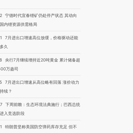
2
宁德时代宜春锂矿仍处停产状态 其动向
国内锂资源供需格局
1
7月进出口增速高位放缓，价格驱动还能
多久
8
央行7月继续增持近20吨黄金 累计储备超
600万盎司
5
7月进出口增速从高位略有回落 涨价动力
持续？
07
下周前瞻：生态环境法典施行；巴西总统
进入竞选阶段
1
特朗普坚称美国防空弹药库存充足 但不