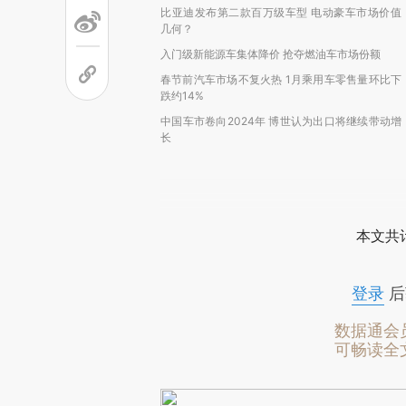
比亚迪发布第二款百万级车型 电动豪车市场价值
几何？
入门级新能源车集体降价 抢夺燃油车市场份额
春节前汽车市场不复火热 1月乘用车零售量环比下
跌约14%
中国车市卷向2024年 博世认为出口将继续带动增
长
本文共计
登录
后
数据通会
可畅读全