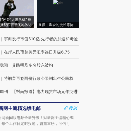
侵”还是“人道危机” 难
撕裂西班牙飞地休达
显影｜瓜农的漫长等待
｜
宇树发行市值610亿 先行者的加速和考验
｜
在岸人民币兑美元汇率连日升破6.75
我闻
｜
艾路明及多名股东被拘
｜
特朗普再签两份行政令限制出生公民权
周刊
｜
【封面报道】电力现货市场元年突进
新网主编精选版电邮
样例
新网新闻版电邮全新升级！财新网主编精心编
，每个工作日定时投递，篇篇重磅，可信可
。