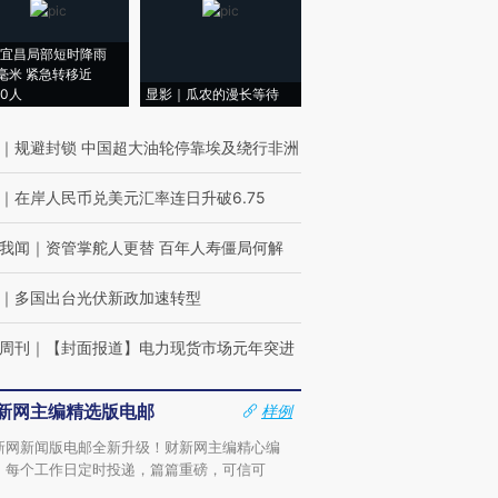
宜昌局部短时降雨
8毫米 紧急转移近
00人
显影｜瓜农的漫长等待
｜
规避封锁 中国超大油轮停靠埃及绕行非洲
｜
在岸人民币兑美元汇率连日升破6.75
我闻
｜
资管掌舵人更替 百年人寿僵局何解
｜
多国出台光伏新政加速转型
周刊
｜
【封面报道】电力现货市场元年突进
新网主编精选版电邮
样例
新网新闻版电邮全新升级！财新网主编精心编
，每个工作日定时投递，篇篇重磅，可信可
。