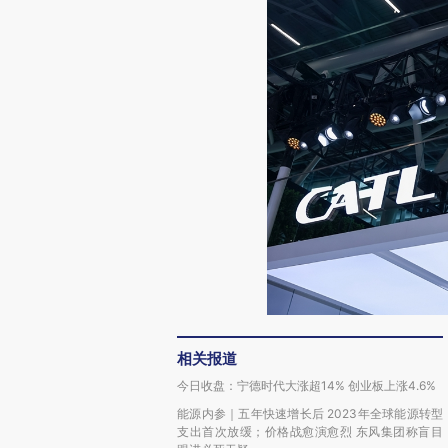
相关报道
今日收盘：宁德时代大涨超14% 创业板上涨4.6%
能源内参｜五年快速增长后 2023年全球能源转型
支出首次放缓；价格战愈演愈烈 东风集团称盲目