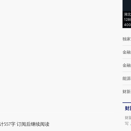
湖北
12
40
独家
金融
金融
能源
财新
财
财
写
计557字 订阅后继续阅读
引