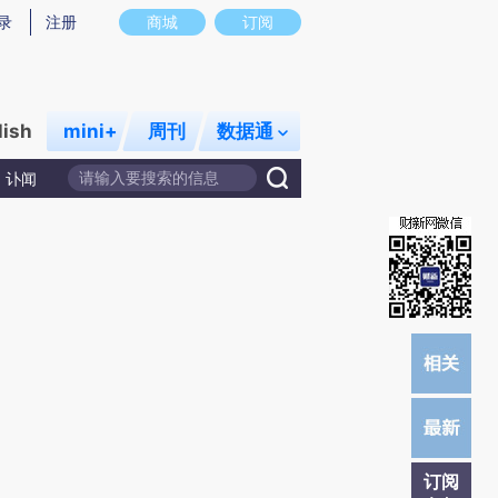
录
注册
商城
订阅
lish
mini+
周刊
数据通
讣闻
订阅