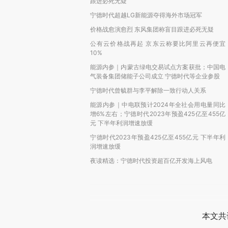
跟进必死无疑
宁德时代超越LG新能源夺得海外市场冠军
价格战愈演愈烈 东风集团称盲目跟进必死无疑
公有云价格战再起 京东云称要比阿里云再便宜
10%
能源内参｜内蒙古绿电交易试点方案获批；中国电
气装备集团储能子公司成立 宁德时代等企业参股
宁德时代曾毓群与李平解除一致行动人关系
能源内参｜中电联预计2024年全社会用电量同比
增6%左右；宁德时代2023年预盈425亿至455亿
元 下半年利润增速放缓
宁德时代2023年预盈425亿至455亿元 下半年利
润增速放缓
夜读精选：宁德时代投资超百亿开发海上风电
本文共