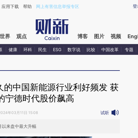
登
应用下载
帮助
网上有害信息举报专区
世界
观点
博客
图片
视频
Eng
源
健康
环科
民生
ESG
数字说
比较
中国改革
专题
久的中国新能源行业利好频发 获
的宁德时代股价飙高
试听
2024年03月11日 15:08
1月以来盘中最大升幅