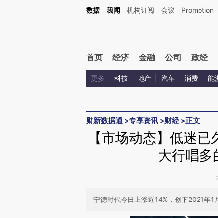
数据
我闻
机构订阅
会议
Promotion
首页
经济
金融
公司
政经
更多
科技
地产
汽车
消费
能
财新数据通
>
专享资讯
>
财经
>
正文
【市场动态】低迷已
大行唱多
宁德时代今日上涨近14%，创下2021年