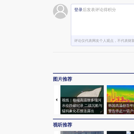
登录
后发表评论得积分
评论仅代表网友个人观点，不代表财
图片推荐
视线｜极端高温致多瑙河
水位跌破纪录 二战沉船与
韩国高温创百年
猛犸象化石接连露出
警告停止一切户
视听推荐