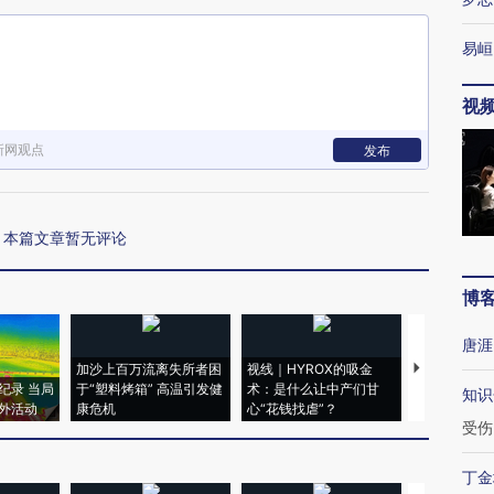
易峘
视
新网观点
发布
本篇文章暂无评论
博
唐涯
加沙上百万流离失所者困
视线｜HYROX的吸金
马航飞行员
纪录 当局
于“塑料烤箱” 高温引发健
术：是什么让中产们甘
粒摇头丸 尿
知识
外活动
康危机
心“花钱找虐”？
毒品
受伤
丁金