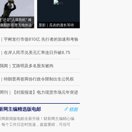
侵”还是“人道危机” 难
撕裂西班牙飞地休达
显影｜瓜农的漫长等待
｜
宇树发行市值610亿 先行者的加速和考验
｜
在岸人民币兑美元汇率连日升破6.75
我闻
｜
艾路明及多名股东被拘
｜
特朗普再签两份行政令限制出生公民权
周刊
｜
【封面报道】电力现货市场元年突进
新网主编精选版电邮
样例
新网新闻版电邮全新升级！财新网主编精心编
，每个工作日定时投递，篇篇重磅，可信可
。