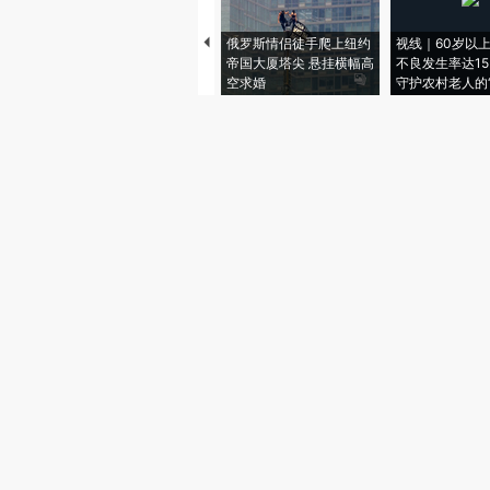
俄罗斯情侣徒手爬上纽约
视线｜60岁以
帝国大厦塔尖 悬挂横幅高
不良发生率达15.
空求婚
守护农村老人的“