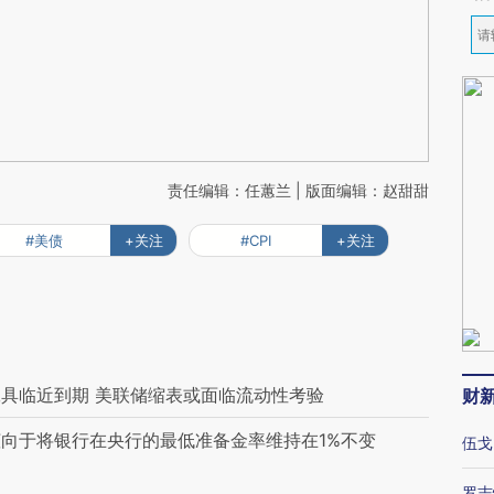
责任编辑：任蕙兰 | 版面编辑：赵甜甜
#美债
+关注
#CPI
+关注
具临近到期 美联储缩表或面临流动性考验
财
向于将银行在央行的最低准备金率维持在1%不变
伍戈
罗志