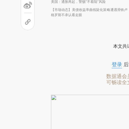
美国：通胀再起，警惕“不着陆”风险
【市场动态】美债收益率曲线陡化策略遭遇滑铁卢
格罗斯不承认看走眼
本文共计
登录
后
数据通会
可畅读全