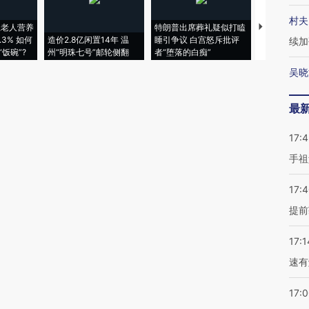
村夫
上老人营养
特朗普出席葬礼疑似打瞌
视线｜全球
3% 如何
造价2.8亿闲置14年 温
睡引争议 白宫怒斥批评
97个 印度如
续加
饭碗”?
州“明珠七号”邮轮侧翻
者“堕落的白痴”
的夏天
吴晓
最
17:
手祖
17:
提前
17:1
速有
17: