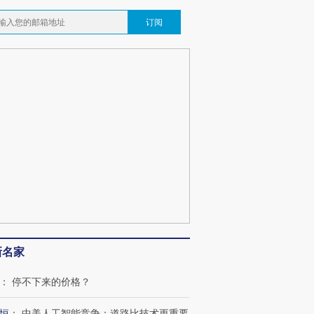
订阅
新名家
：
停不下来的价格？
恒
：
中美人工智能竞争：道路比技术更重要