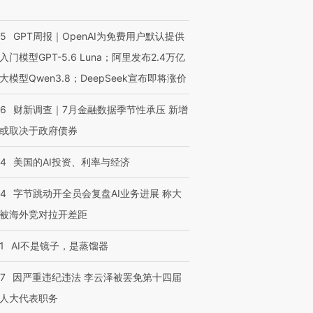
55
GPT周报｜OpenAI为免费用户默认提供
入门模型GPT-5.6 Luna；阿里发布2.4万亿
大模型Qwen3.8；DeepSeek宣布即将涨价
46
财新调查｜7月金融数据季节性承压 新增
或取决于政府债券
44
美国的AI投资、利率与经济
44
字节跳动开全员会复盘AI业务进展 称大
被海外竞对拉开差距
1
AI不是镜子，是蒸馏器
07
因严重违纪违法 李云泽被罢免第十四届
人大代表职务