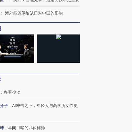
：
海外能源供给缺口对中国的影响
频
客
：
多看少动
跨国走私7万
视线｜被称为“蟑螂”的印
视线｜“入侵”还是“人道危
检体内含3种
度Z世代 用街头抗争将教
机”？难民潮撕裂西班牙
秘鲁纳斯
分子
：
AI冲击之下，年轻人与高学历女性更
育部长拱下台
飞地休达
13人遇难
坤
：
耳闻目睹的几位律师