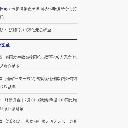
日记
：
长护险覆盖全国 筹资和服务给予将持
最热百城独占
视线｜不考竞赛的王虹、
视线｜极
何熬过48°C
38岁梅西上演帽子戏法
围棋失利的邓煜 两位菲尔
水位跌破
码
阿根廷3-0阿尔及利亚
兹奖得主的“非天才”拼图
猛犸象化
波
：
“沉睡”的10万亿元公积金
新文章
45
泰国发生致命校园枪击案至少6人死亡 枪
父母亦被杀
40
河南“三支一扶”考试规模化作弊 内外勾结
获取试卷
4
财新调查｜7月CPI或继续降温 PPI同比增
触顶回落迹象
00
普渡张涛：从专用机器人切入人形，更具