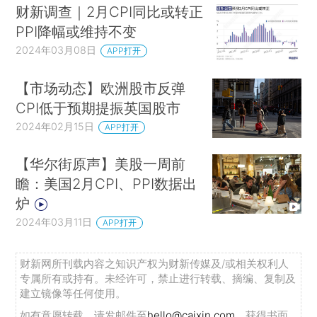
财新调查｜2月CPI同比或转正
PPI降幅或维持不变
2024年03月08日
APP打开
【市场动态】欧洲股市反弹
CPI低于预期提振英国股市
2024年02月15日
APP打开
【华尔街原声】美股一周前
瞻：美国2月CPI、PPI数据出
炉
2024年03月11日
APP打开
财新网所刊载内容之知识产权为财新传媒及/或相关权利人
专属所有或持有。未经许可，禁止进行转载、摘编、复制及
建立镜像等任何使用。
如有意愿转载，请发邮件至
hello@caixin.com
，获得书面