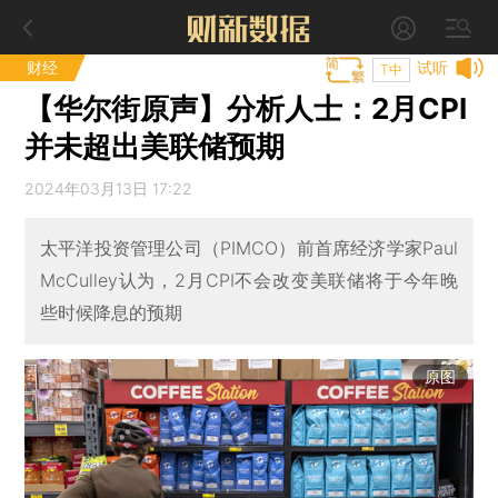
财经
试听
T中
【华尔街原声】分析人士：2月CPI
并未超出美联储预期
2024年03月13日 17:22
太平洋投资管理公司（PIMCO）前首席经济学家Paul
McCulley认为，2月CPI不会改变美联储将于今年晚
些时候降息的预期
原图