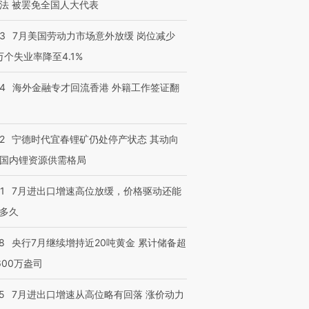
法 被罢免全国人大代表
43
7月美国劳动力市场意外放缓 岗位减少
3万个失业率降至4.1%
14
海外金融专才回流香港 外籍工作签证翻
2
宁德时代宜春锂矿仍处停产状态 其动向
国内锂资源供需格局
1
7月进出口增速高位放缓，价格驱动还能
多久
8
央行7月继续增持近20吨黄金 累计储备超
600万盎司
5
7月进出口增速从高位略有回落 涨价动力