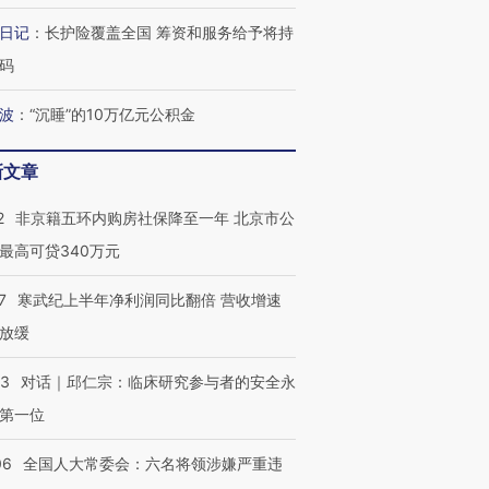
日记
：
长护险覆盖全国 筹资和服务给予将持
码
波
：
“沉睡”的10万亿元公积金
新文章
2
非京籍五环内购房社保降至一年 北京市公
最高可贷340万元
7
寒武纪上半年净利润同比翻倍 营收增速
放缓
53
对话｜邱仁宗：临床研究参与者的安全永
第一位
06
全国人大常委会：六名将领涉嫌严重违