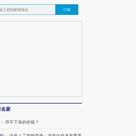
订阅
新名家
：
停不下来的价格？
恒
：
中美人工智能竞争：道路比技术更重要