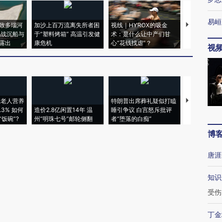
易峘
致多瑙河
加沙上百万流离失所者困
视线｜HYROX的吸金
马航飞行员
二战沉船与
于“塑料烤箱” 高温引发健
术：是什么让中产们甘
粒摇头丸 尿
露出
康危机
心“花钱找虐”？
毒品
视
上老人营养
特朗普出席葬礼疑似打瞌
3% 如何
造价2.8亿闲置14年 温
睡引争议 白宫怒斥批评
韩国高温创百
饭碗”?
州“明珠七号”邮轮侧翻
者“堕落的白痴”
警告停止一
博
唐涯
知识
受伤
丁金