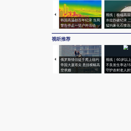
视线｜极端高温
韩国高温创百年纪录 当局
水位跌破纪录 
警告停止一切户外活动
猛犸象化石接连
视听推荐
俄罗斯情侣徒手爬上纽约
视线｜60岁以
帝国大厦塔尖 悬挂横幅高
不良发生率达15.
空求婚
守护农村老人的“