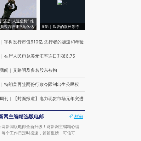
侵”还是“人道危机” 难
撕裂西班牙飞地休达
显影｜瓜农的漫长等待
｜
宇树发行市值610亿 先行者的加速和考验
｜
在岸人民币兑美元汇率连日升破6.75
我闻
｜
艾路明及多名股东被拘
｜
特朗普再签两份行政令限制出生公民权
周刊
｜
【封面报道】电力现货市场元年突进
新网主编精选版电邮
样例
新网新闻版电邮全新升级！财新网主编精心编
，每个工作日定时投递，篇篇重磅，可信可
。