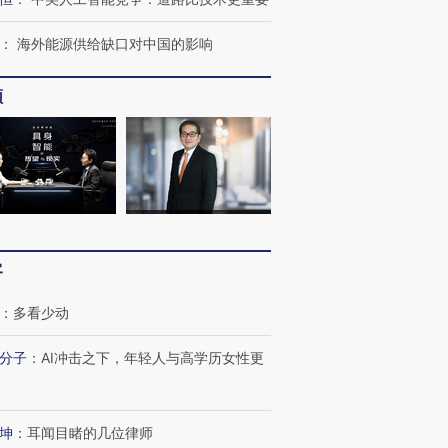
：
海外能源供给缺口对中国的影响
跨国走私7万
视线｜被称为“蟑螂”的印
视线｜“入侵”还是“人道危
检体内含3种
度Z世代 用街头抗争将教
机”？难民潮撕裂西班牙
秘鲁纳斯
育部长拱下台
飞地休达
13人遇难
频
视线｜全球最热百城独占
视线｜不
年纪录 当局
97个 印度如何熬过48°C
38岁梅西上演帽子戏法
围棋失利
切户外活动
的夏天
阿根廷3-0阿尔及利亚
兹奖得主
客
：
多看少动
分子
：
AI冲击之下，年轻人与高学历女性更
坤
：
耳闻目睹的几位律师