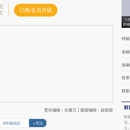
员
订阅/会员升级
文
“入
民潮
特稿
金融
金融
世界
财新
财
责任编辑：任蕙兰 | 版面编辑：赵甜甜
财
写
#市场动态
+关注
引