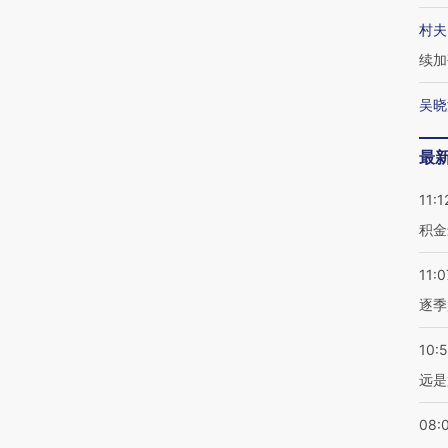
村夫
续加
吴晓
最
11:1
积金
11:0
逐季
10:
远是
08: