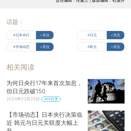
责任编辑：任蕙兰 | 版面编辑：石溪升
话题：
#日本央行
+关注
#日元
+关注
#市场动态
+关注
#欧元
+关注
相关阅读
为何日央行17年来首次加息，
但日元跌破150
2024年03月20日
APP打开
【市场动态】日本央行决策临
近 韩元与日元关联度大幅上
升