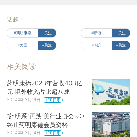
话题：
#药明康德
+关注
#新冠
+关注
#美国
+关注
#A股
+关注
相关阅读
药明康德2023年营收403亿
元 境外收入占比超八成
2024年03月19日
APP打开
“药明系”再跌 美行业协会BIO
终止药明康德会员资格
2024年03月14日
APP打开