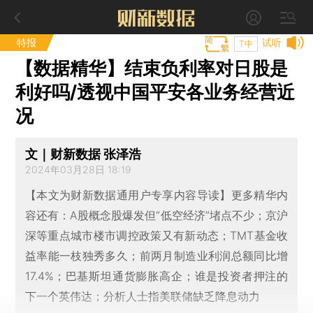
特报
试听
T中
【数据精华】结束负利率对日股是
利好吗/透视中国平安各业务经营近
况
文｜财新数据 张泽浩
2024年03月28日 18:19
【本文为财新数据通用户专享内容导读】更多精华内
容还有：A股概念股爆发但“低空经济”堵点不少；京沪
深等重点城市楼市调控政策又有新动态；TMT基金收
益率能一枝独秀多久；前两月制造业利润总额同比增
17.4%；巴基斯坦通货膨胀高企；谁是投资者押注的
下一个英伟达；分析人士指美联储缺乏降息动力