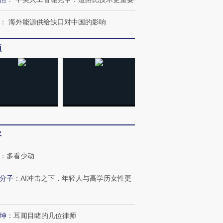
：
海外能源供给缺口对中国的影响
频
客
跨国走私7万
视线｜HY
检体内含3种
泽连斯基密集出访美英 索
秘鲁纳斯卡观光飞机坠毁
术：是什
要防空导弹“救急”
13人遇难
心“花钱找
：
多看少动
分子
：
AI冲击之下，年轻人与高学历女性更
最热百城独占
视线｜不考竞赛的王虹、
坤
：
耳闻目睹的几位律师
何熬过48°C
38岁梅西上演帽子戏法
围棋失利的邓煜 两位菲尔
习近平抵