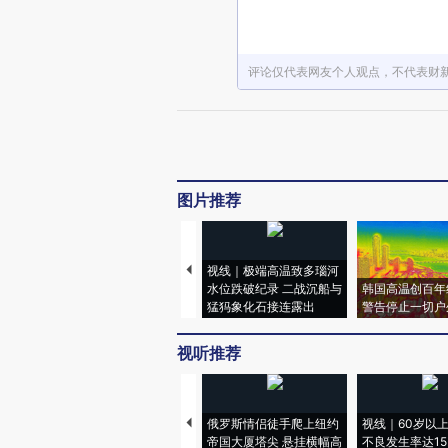
评论仅代表网友个人观点，不代表财
图片推荐
视线｜极端高温致多瑙河
水位跌破纪录 二战沉船与
韩国高温创百年
猛犸象化石接连露出
警告停止一切户
视听推荐
俄罗斯情侣徒手爬上纽约
视线｜60岁以
帝国大厦塔尖 悬挂横幅高
不良发生率达15.