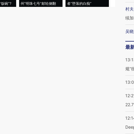
饭碗”?
州“明珠七号”邮轮侧翻
者“堕落的白痴”
的夏天
村夫
续加
吴晓
最
13:1
规”
13:
12:2
22.
12:1
De