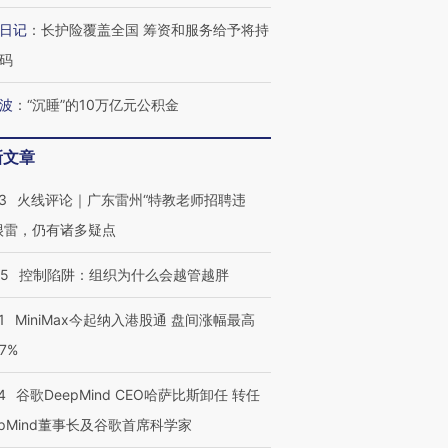
阿根廷3-0阿尔及利亚
兹奖得主的“非天才”拼图
再访朝鲜
日记
：
长护险覆盖全国 筹资和服务给予将持
码
波
：
“沉睡”的10万亿元公积金
新文章
3
火线评论｜广东雷州“特教老师招聘违
很雷，仍有诸多疑点
05
控制陷阱：组织为什么会越管越胖
1
MiniMax今起纳入港股通 盘间涨幅最高
77%
4
谷歌DeepMind CEO哈萨比斯卸任 转任
epMind董事长及谷歌首席科学家