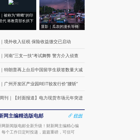
｜被称为“蟑螂”的印
世代 将教育部长拱下
显影｜瓜农的漫长等待
｜
境外收入征税 保险收益缴交已启动
｜
河南“三支一扶”考试舞弊 警方介入侦查
｜
特朗普再上台后中国留学生获签数量大减
｜
广州开发区产业园REIT较发行价“腰斩”
周刊
｜
【封面报道】电力现货市场元年突进
新网主编精选版电邮
样例
新网新闻版电邮全新升级！财新网主编精心编
，每个工作日定时投递，篇篇重磅，可信可
。