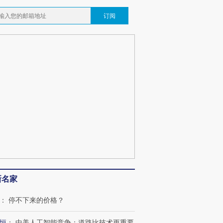
订阅
新名家
：
停不下来的价格？
恒
：
中美人工智能竞争：道路比技术更重要