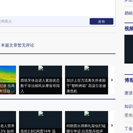
易峘
新网观点
发布
视
本篇文章暂无评论
博
西班牙休达进入紧急状态
加沙上百万流离失所者困
马航飞行员
纪录 当局
数千非法移民从摩洛哥闯
于“塑料烤箱” 高温引发健
粒摇头丸 尿
外活动
入
康危机
毒品
唐涯
知识
受伤
上老人营养
特朗普出席葬礼疑似打瞌
视线｜全球
丁金
3% 如何
造价2.8亿闲置14年 温
睡引争议 白宫怒斥批评
97个 印度如