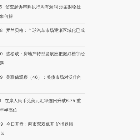
6
侦查起诉审判执行均有漏洞 涉案财物处
象何解
58
罗兰贝格：全球汽车市场逐渐区域化已成
50
盛松成：房地产转型发展应把握好楼宇经
遇
39
美联储观察（46）：美债市场对沃什的
1
在岸人民币兑美元汇率连日升破6.75 重
年半高位
29
今日开盘：两市双双低开 沪指跌幅
6%