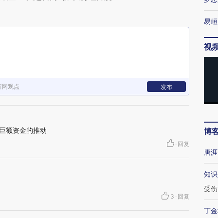
易峘
视
新网观点
发布
是巨额资金的推动
博
·
回复
唐涯
知识
受伤
3
·
回复
丁金