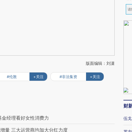
版面编辑：刘潇
#伦敦
+关注
#非法集资
+关注
财
基金经理看好女性消费力
伍戈
增量 三大运营商均加大分红力度
罗志