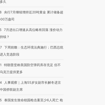
多久
8
央行7月继续增持近20吨黄金 累计储备超
600万盎司
5
7月进出口增速从高位略有回落 涨价动力
持续？
07
下周前瞻：生态环境法典施行；巴西总统
进入竞选阶段
1
特朗普坚称美国防空弹药库存充足 但不
乌克兰提供更多
24
人事观察｜上海55岁女副市长解冬进京
中国侨联副主席
45
泰国发生致命校园枪击案至少6人死亡 枪