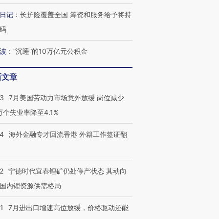
日记
：
长护险覆盖全国 筹资和服务给予将持
码
波
：
“沉睡”的10万亿元公积金
新文章
43
7月美国劳动力市场意外放缓 岗位减少
跨国走私7万
视线｜被称为“蟑螂”的印
视线｜“入侵”还是“人道危
3万个失业率降至4.1%
检体内含3种
度Z世代 用街头抗争将教
机”？难民潮撕裂西班牙
秘鲁纳斯
育部长拱下台
飞地休达
13人遇难
14
海外金融专才回流香港 外籍工作签证翻
2
宁德时代宜春锂矿仍处停产状态 其动向
最热百城独占
视线｜不
国内锂资源供需格局
何熬过48°C
38岁梅西上演帽子戏法
韩国高温创百年纪录 当局
围棋失利
阿根廷3-0阿尔及利亚
警告停止一切户外活动
兹奖得主
1
7月进出口增速高位放缓，价格驱动还能