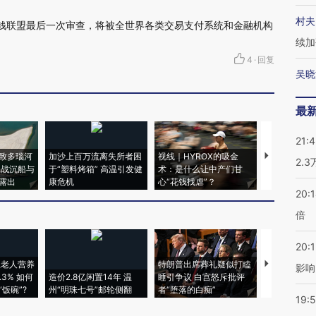
村夫
反洗钱联盟最后一次审查，将被全世界各类交易支付系统和金融机构
续加
4
·
回复
吴晓
最
21:
致多瑙河
加沙上百万流离失所者困
视线｜HYROX的吸金
马航飞行员
2.
二战沉船与
于“塑料烤箱” 高温引发健
术：是什么让中产们甘
粒摇头丸 尿
露出
康危机
心“花钱找虐”？
毒品
20:
倍
20:1
上老人营养
特朗普出席葬礼疑似打瞌
视线｜全球
影响
3% 如何
造价2.8亿闲置14年 温
睡引争议 白宫怒斥批评
97个 印度如
饭碗”?
州“明珠七号”邮轮侧翻
者“堕落的白痴”
的夏天
19:5