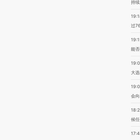
持续
19:1
过7
19:1
能否
19:
大选
19:0
会向
18:
候任
17: