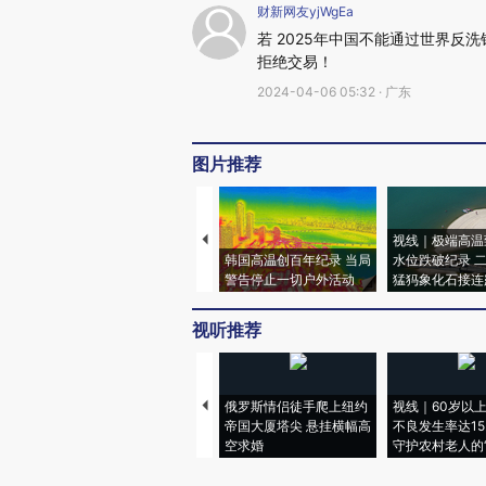
财新网友yjWgEa
若 2025年中国不能通过世界
拒绝交易！
2024-04-06 05:32 · 广东
图片推荐
视线｜极端高温
韩国高温创百年纪录 当局
水位跌破纪录 
警告停止一切户外活动
猛犸象化石接连
视听推荐
俄罗斯情侣徒手爬上纽约
视线｜60岁以
帝国大厦塔尖 悬挂横幅高
不良发生率达15.
空求婚
守护农村老人的“