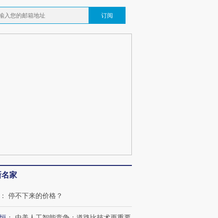
订阅
新名家
：
停不下来的价格？
恒
：
中美人工智能竞争：道路比技术更重要