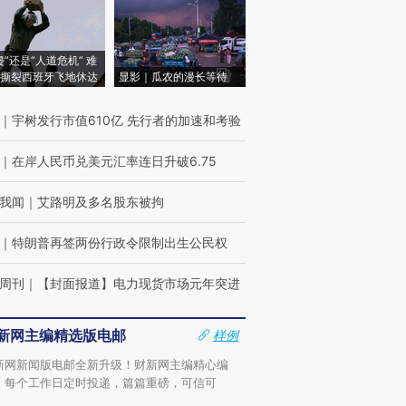
侵”还是“人道危机” 难
撕裂西班牙飞地休达
显影｜瓜农的漫长等待
｜
宇树发行市值610亿 先行者的加速和考验
｜
在岸人民币兑美元汇率连日升破6.75
我闻
｜
艾路明及多名股东被拘
｜
特朗普再签两份行政令限制出生公民权
周刊
｜
【封面报道】电力现货市场元年突进
新网主编精选版电邮
样例
新网新闻版电邮全新升级！财新网主编精心编
，每个工作日定时投递，篇篇重磅，可信可
。