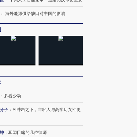
：
海外能源供给缺口对中国的影响
频
客
：
多看少动
分子
：
AI冲击之下，年轻人与高学历女性更
坤
：
耳闻目睹的几位律师