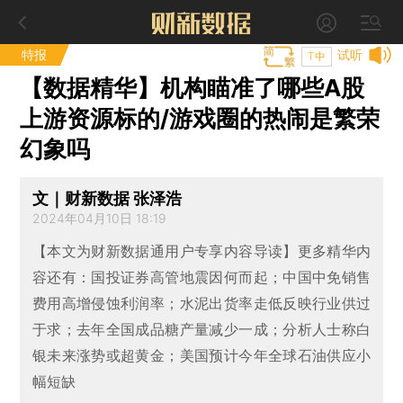
特报
试听
T中
【数据精华】机构瞄准了哪些A股
上游资源标的/游戏圈的热闹是繁荣
幻象吗
文｜财新数据 张泽浩
2024年04月10日 18:19
【本文为财新数据通用户专享内容导读】更多精华内
容还有：国投证券高管地震因何而起；中国中免销售
费用高增侵蚀利润率；水泥出货率走低反映行业供过
于求；去年全国成品糖产量减少一成；分析人士称白
银未来涨势或超黄金；美国预计今年全球石油供应小
幅短缺