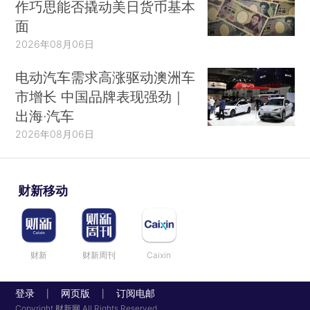
作巧思能否撬动美日货币基本
面
2026年08月06日
电动汽车需求高涨驱动澳洲车
市增长 中国品牌表现强劲｜
出海·汽车
2026年08月06日
财新移动
财新
财新周刊
Caixin
登录
网页版
订阅电邮
|
|
Copyright 财新网 All Rights Reserved