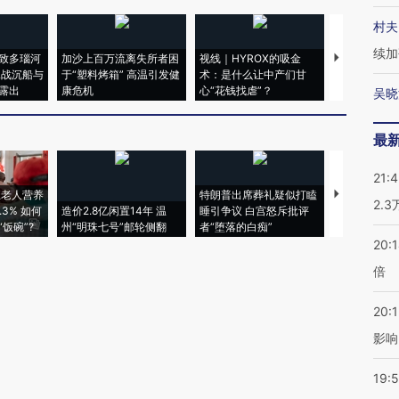
村夫
续加
致多瑙河
加沙上百万流离失所者困
视线｜HYROX的吸金
马航飞行员
二战沉船与
于“塑料烤箱” 高温引发健
术：是什么让中产们甘
粒摇头丸 尿
露出
康危机
心“花钱找虐”？
毒品
吴晓
最
21:
上老人营养
特朗普出席葬礼疑似打瞌
视线｜全球
2.
3% 如何
造价2.8亿闲置14年 温
睡引争议 白宫怒斥批评
97个 印度如
饭碗”?
州“明珠七号”邮轮侧翻
者“堕落的白痴”
的夏天
20:
倍
20:1
影响
19:5