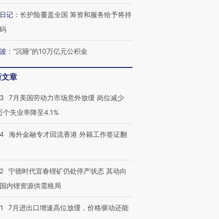
日记
：
长护险覆盖全国 筹资和服务给予将持
码
跨国走私7万
视线｜被称为“蟑螂”的印
视线｜“入侵”还是“人道危
检体内含3种
度Z世代 用街头抗争将教
机”？难民潮撕裂西班牙
秘鲁纳斯
育部长拱下台
飞地休达
13人遇难
波
：
“沉睡”的10万亿元公积金
新文章
43
7月美国劳动力市场意外放缓 岗位减少
最热百城独占
视线｜不
3万个失业率降至4.1%
何熬过48°C
38岁梅西上演帽子戏法
韩国高温创百年纪录 当局
围棋失利
阿根廷3-0阿尔及利亚
警告停止一切户外活动
兹奖得主
14
海外金融专才回流香港 外籍工作签证翻
2
宁德时代宜春锂矿仍处停产状态 其动向
国内锂资源供需格局
1
7月进出口增速高位放缓，价格驱动还能