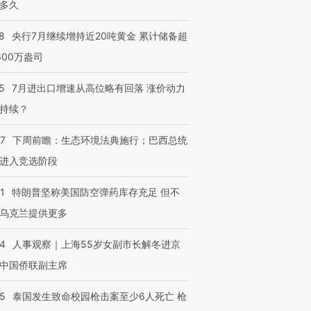
多久
8
央行7月继续增持近20吨黄金 累计储备超
600万盎司
5
7月进出口增速从高位略有回落 涨价动力
持续？
07
下周前瞻：生态环境法典施行；巴西总统
进入竞选阶段
1
特朗普坚称美国防空弹药库存充足 但不
乌克兰提供更多
24
人事观察｜上海55岁女副市长解冬进京
中国侨联副主席
45
泰国发生致命校园枪击案至少6人死亡 枪