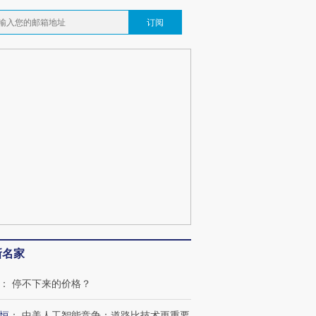
订阅
新名家
：
停不下来的价格？
恒
：
中美人工智能竞争：道路比技术更重要