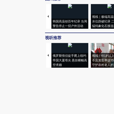
视线｜极端高温
韩国高温创百年纪录 当局
水位跌破纪录 
警告停止一切户外活动
猛犸象化石接连
视听推荐
俄罗斯情侣徒手爬上纽约
视线｜60岁以
帝国大厦塔尖 悬挂横幅高
不良发生率达15.
空求婚
守护农村老人的“