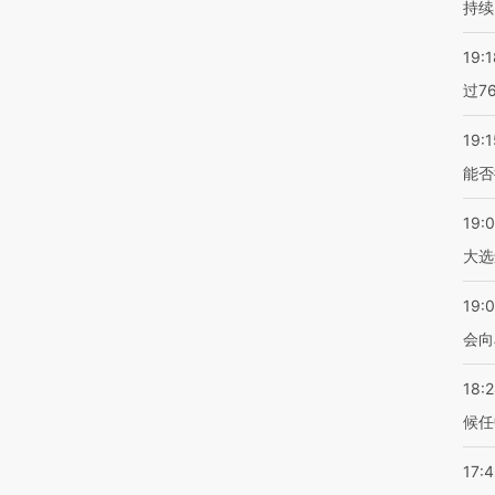
持续
19:1
过7
19:1
能否
19:
大选
19:0
会向
18:
候任
17: