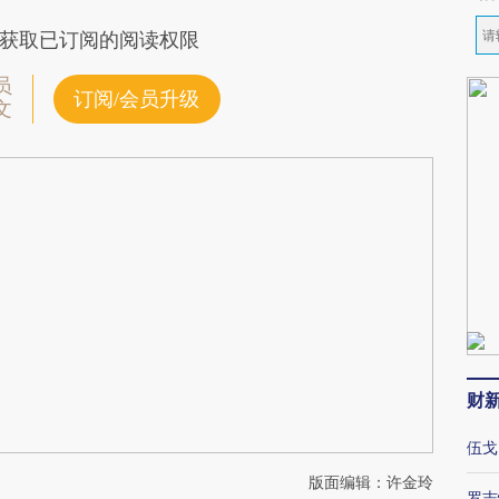
获取已订阅的阅读权限
员
订阅/会员升级
文
财
伍戈
版面编辑：许金玲
罗志