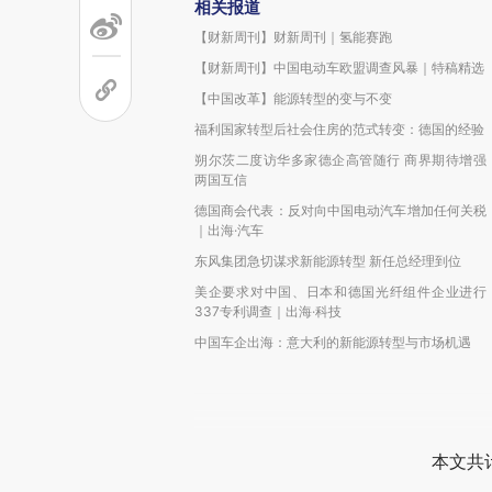
相关报道
【财新周刊】财新周刊｜氢能赛跑
【财新周刊】中国电动车欧盟调查风暴｜特稿精选
【中国改革】能源转型的变与不变
福利国家转型后社会住房的范式转变：德国的经验
朔尔茨二度访华多家德企高管随行 商界期待增强
两国互信
德国商会代表：反对向中国电动汽车增加任何关税
｜出海·汽车
东风集团急切谋求新能源转型 新任总经理到位
美企要求对中国、日本和德国光纤组件企业进行
337专利调查｜出海·科技
中国车企出海：意大利的新能源转型与市场机遇
本文共计