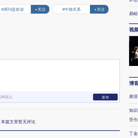
#周刊提前读
+关注
#中德关系
+关注
易峘
视
博
唐涯
新网观点
发布
知识
受伤
本篇文章暂无评论
丁金