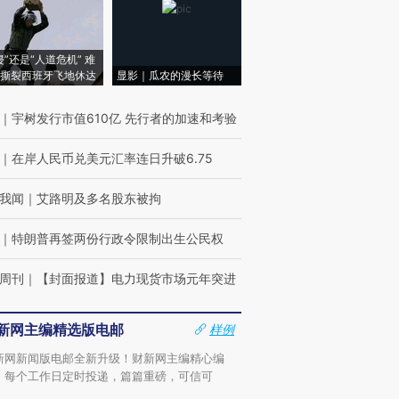
侵”还是“人道危机” 难
撕裂西班牙飞地休达
显影｜瓜农的漫长等待
｜
宇树发行市值610亿 先行者的加速和考验
｜
在岸人民币兑美元汇率连日升破6.75
我闻
｜
艾路明及多名股东被拘
｜
特朗普再签两份行政令限制出生公民权
周刊
｜
【封面报道】电力现货市场元年突进
新网主编精选版电邮
样例
新网新闻版电邮全新升级！财新网主编精心编
，每个工作日定时投递，篇篇重磅，可信可
。