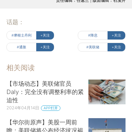
责任编辑：任蕙兰 | 版面编辑：石溪升
话题：
#摩根士丹利
+关注
#降息
+关注
#通胀
+关注
#美联储
+关注
相关阅读
【市场动态】美联储官员
Daly：完全没有调整利率的紧
迫性
2024年04月14日
APP打开
【华尔街原声】美股一周前
瞻：美联储将公布经济状况褐