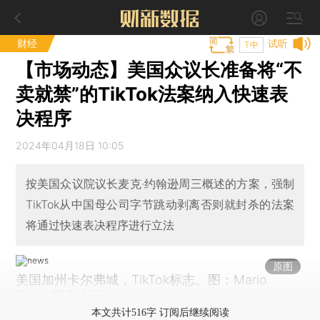
财经
试听
T中
【市场动态】美国众议长准备将“不
卖就禁”的TikTok法案纳入快速表
决程序
2024年04月18日 10:05
按美国众议院议长麦克·约翰逊周三概述的方案，强制
TikTok从中国母公司字节跳动剥离否则就封杀的法案
将通过快速表决程序进行立法
原图
美国加州卡尔弗城，TikTok标志。图：Mario
Tama/视觉中国
本文共计516字 订阅后继续阅读