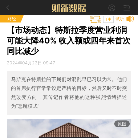
财经
试听
T中
【市场动态】特斯拉季度营业利润
可能大降40% 收入额或四年来首次
同比减少
2024年04月23日 09:47
马斯克在特斯拉的下属们对混乱早已习以为常。他们
的首席执行官常常设定严格的目标，然后又时不时突
然改变方向，其传记作者将他的这种强烈情绪描述
为“恶魔模式”
原图