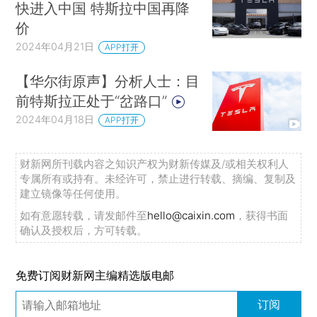
快进入中国 特斯拉中国再降
价
2024年04月21日
APP打开
【华尔街原声】分析人士：目
前特斯拉正处于“岔路口”
2024年04月18日
APP打开
财新网所刊载内容之知识产权为财新传媒及/或相关权利人
专属所有或持有。未经许可，禁止进行转载、摘编、复制及
建立镜像等任何使用。
如有意愿转载，请发邮件至
hello@caixin.com
，获得书面
确认及授权后，方可转载。
免费订阅财新网主编精选版电邮
订阅