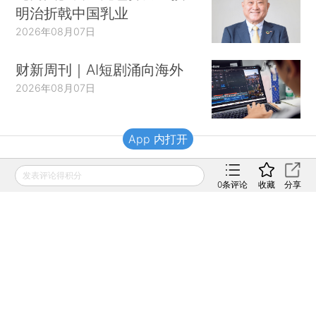
明治折戟中国乳业
2026年08月07日
财新周刊｜AI短剧涌向海外
2026年08月07日
App 内打开
财新移动
发表评论得积分
0
条评论
收藏
分享
财新
财新周刊
Caixin
登录
网页版
订阅电邮
|
|
Copyright 财新网 All Rights Reserved