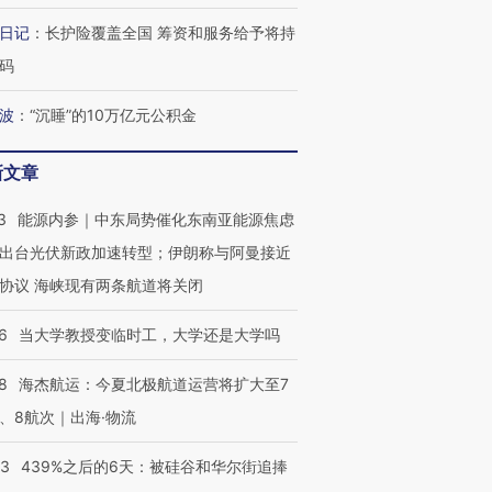
最热百城独占
视线｜不考竞赛的王虹、
何熬过48°C
38岁梅西上演帽子戏法
围棋失利的邓煜 两位菲尔
习近平抵
日记
：
长护险覆盖全国 筹资和服务给予将持
阿根廷3-0阿尔及利亚
兹奖得主的“非天才”拼图
再访朝鲜
码
波
：
“沉睡”的10万亿元公积金
新文章
3
能源内参｜中东局势催化东南亚能源焦虑
出台光伏新政加速转型；伊朗称与阿曼接近
协议 海峡现有两条航道将关闭
6
当大学教授变临时工，大学还是大学吗
8
海杰航运：今夏北极航道运营将扩大至7
、8航次｜出海·物流
53
439%之后的6天：被硅谷和华尔街追捧