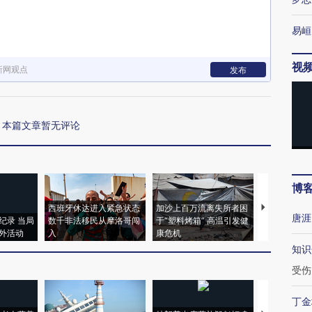
易峘
视
新网观点
发布
本篇文章暂无评论
博
西班牙休达进入紧急状态
加沙上百万流离失所者困
视线｜HYR
唐涯
纪录 当局
数千非法移民从摩洛哥闯
于“塑料烤箱” 高温引发健
术：是什么
外活动
入
康危机
心“花钱找虐
知识
受伤
丁金