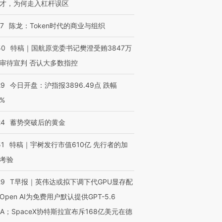
才，为何走入杠杆误区
07
陈龙：Token时代的商业与组织
50
特稿｜国航原党委书记樊澄受贿3847万
审待宣判 否认大多数指控
29
今日开盘：沪指报3896.49点 跌幅
0%
24
蓄势突破后的黄金
51
特稿｜宇树发行市值610亿 先行者的加
考验
29
T早报｜英伟达或拟下调下代GPU显存配
Open AI为免费用户默认提供GPT-5.6
NA；SpaceX协特斯拉宣布斥168亿美元在德