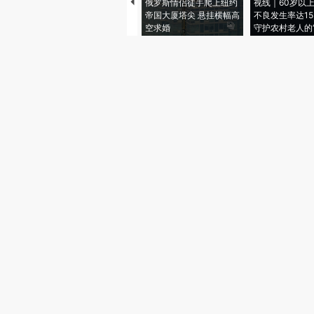
俄罗斯情侣徒手爬上纽约
视线｜60岁以
帝国大厦塔尖 悬挂横幅高
不良发生率达15.
空求婚
守护农村老人的“