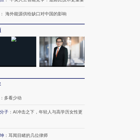
：
海外能源供给缺口对中国的影响
频
客
OX的吸金
马航飞行员跨国走私7万
视线｜被称为“蟑螂”的印
：
多看少动
让中产们甘
粒摇头丸 尿检体内含3种
度Z世代 用街头抗争将教
秘鲁纳斯
”？
毒品
育部长拱下台
13人遇难
分子
：
AI冲击之下，年轻人与高学历女性更
坤
：
耳闻目睹的几位律师