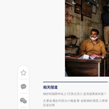
相关报道
铜价时隔两年站上1万美元关口 是否脱离基本面？
主要金属合约高位小幅盘整 金银铜铝期货上调保
证金比例