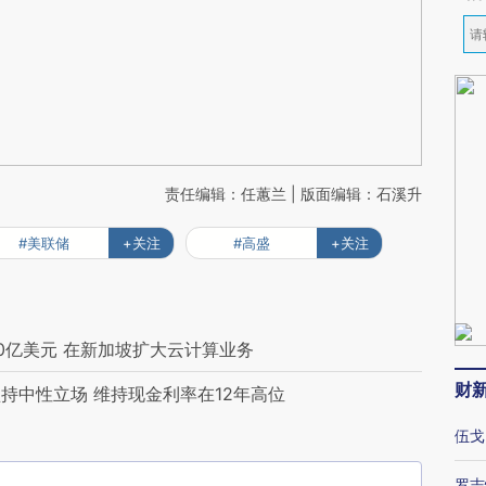
责任编辑：任蕙兰 | 版面编辑：石溪升
#美联储
+关注
#高盛
+关注
0亿美元 在新加坡扩大云计算业务
财
持中性立场 维持现金利率在12年高位
伍戈
罗志