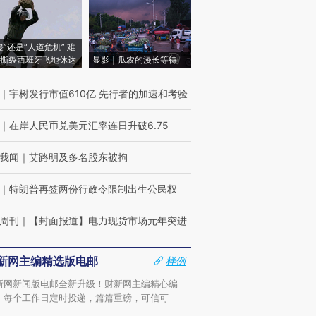
侵”还是“人道危机” 难
撕裂西班牙飞地休达
显影｜瓜农的漫长等待
｜
宇树发行市值610亿 先行者的加速和考验
｜
在岸人民币兑美元汇率连日升破6.75
我闻
｜
艾路明及多名股东被拘
｜
特朗普再签两份行政令限制出生公民权
周刊
｜
【封面报道】电力现货市场元年突进
新网主编精选版电邮
样例
新网新闻版电邮全新升级！财新网主编精心编
，每个工作日定时投递，篇篇重磅，可信可
。