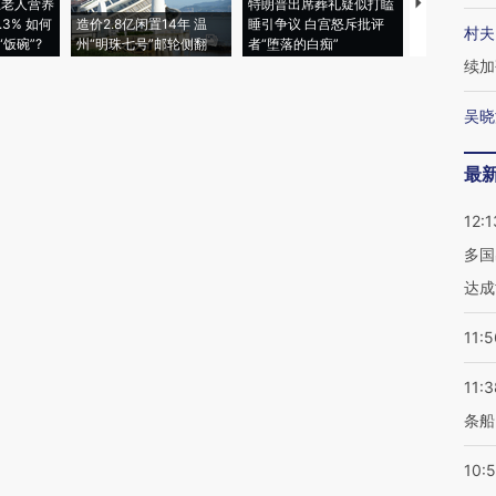
上老人营养
特朗普出席葬礼疑似打瞌
视线｜全球
3% 如何
造价2.8亿闲置14年 温
睡引争议 白宫怒斥批评
97个 印度如
村夫
饭碗”?
州“明珠七号”邮轮侧翻
者“堕落的白痴”
的夏天
续加
吴晓
最
12:1
多国
达成
11:5
11:3
条船
10: