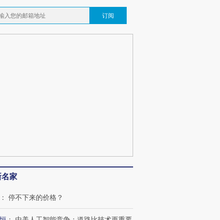
订阅
新名家
：
停不下来的价格？
恒
：
中美人工智能竞争：道路比技术更重要