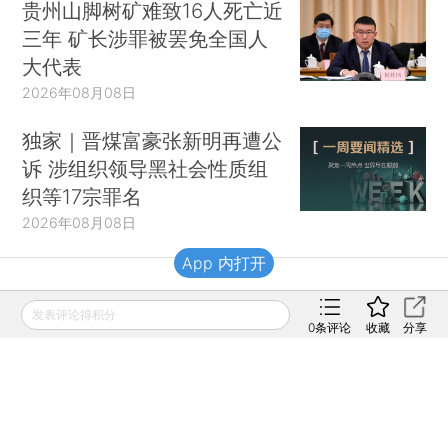
贵州山脚树矿难致16人死亡近
三年 矿长涉罪被罢免全国人
大代表
2026年08月08日
独家｜晋煤富豪张新明再遭公
诉 涉组织领导黑社会性质组
织等17宗罪名
2026年08月08日
App 内打开
财新移动
发表评论得积分
0
条评论
收藏
分享
财新
财新周刊
Caixin