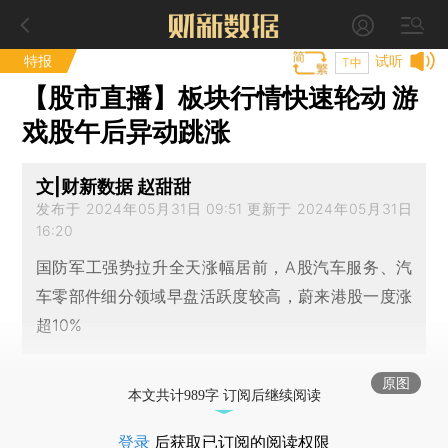
特报
试听
T中
【股市直播】板块行情快速轮动 游
戏股午后异动跳涨
文|财新数据 赵甜甜
发布于 2024年05月31日 09:51 更新于 2024年05月31日
16:20
国防军工强势拉升全天涨幅居前，A股汽车服务、汽
车零部件细分领域早盘活跃度较高，蔚来港股一度涨
超10%
原图
本文共计989字 订阅后继续阅读
登录
后获取已订阅的阅读权限