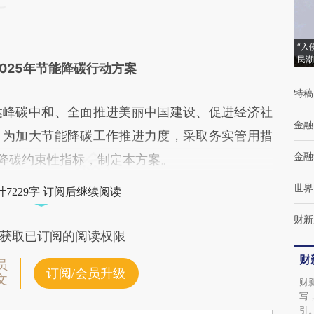
“入
民潮
2025年节能降碳行动方案
特稿
峰碳中和、全面推进美丽中国建设、促进经济社
金融
。为加大节能降碳工作推进力度，采取务实管用措
金融
能降碳约束性指标，制定本方案。
世界
7229字 订阅后继续阅读
财新
获取已订阅的阅读权限
财
员
订阅/会员升级
文
财
写
引