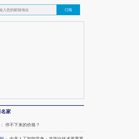
订阅
新名家
：
停不下来的价格？
恒
：
中美人工智能竞争：道路比技术更重要