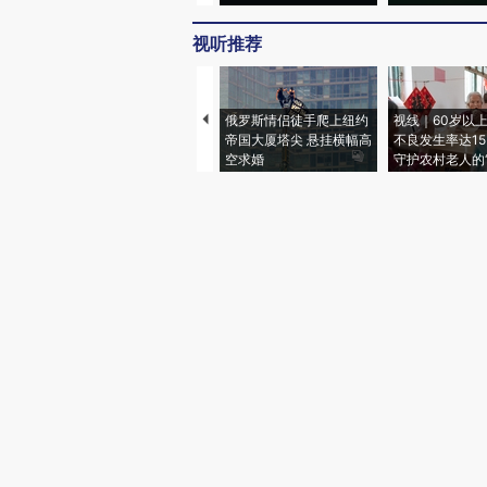
视听推荐
俄罗斯情侣徒手爬上纽约
视线｜60岁以
帝国大厦塔尖 悬挂横幅高
不良发生率达15.
空求婚
守护农村老人的“