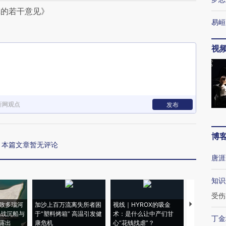
革的若干意见》
易峘
视
新网观点
发布
博
本篇文章暂无评论
唐涯
知识
受伤
致多瑙河
加沙上百万流离失所者困
视线｜HYROX的吸金
马航飞行员
二战沉船与
于“塑料烤箱” 高温引发健
术：是什么让中产们甘
粒摇头丸 尿
丁金
露出
康危机
心“花钱找虐”？
毒品