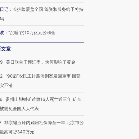
日记
：
长护险覆盖全国 筹资和服务给予将持
码
波
：
“沉睡”的10万亿元公积金
葬礼疑似打瞌
视线｜极端高温致多瑙河
视线｜不
宫怒斥批评
38岁梅西上演帽子戏法
水位跌破纪录 二战沉船与
围棋失利
痴”
阿根廷3-0阿尔及利亚
猛犸象化石接连露出
兹奖得主
新文章
09
美日联合干预汇率，为何影响了黄金
32
“90后”农民工讨薪涉刑案发回重审 因部
实不清
36
贵州山脚树矿难致16人死亡近三年 矿长
被罢免全国人大代表
2
非京籍五环内购房社保降至一年 北京市公
最高可贷340万元