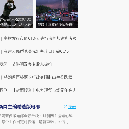
侵”还是“人道危机” 难
撕裂西班牙飞地休达
显影｜瓜农的漫长等待
｜
宇树发行市值610亿 先行者的加速和考验
｜
在岸人民币兑美元汇率连日升破6.75
我闻
｜
艾路明及多名股东被拘
｜
特朗普再签两份行政令限制出生公民权
周刊
｜
【封面报道】电力现货市场元年突进
新网主编精选版电邮
样例
新网新闻版电邮全新升级！财新网主编精心编
，每个工作日定时投递，篇篇重磅，可信可
。