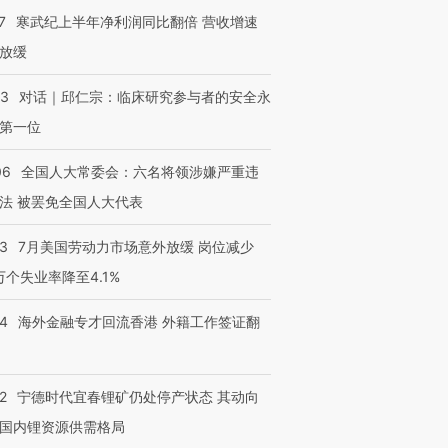
7
寒武纪上半年净利润同比翻倍 营收增速
放缓
53
对话｜邱仁宗：临床研究参与者的安全永
第一位
06
全国人大常委会：六名将领涉嫌严重违
法 被罢免全国人大代表
43
7月美国劳动力市场意外放缓 岗位减少
3万个失业率降至4.1%
14
海外金融专才回流香港 外籍工作签证翻
2
宁德时代宜春锂矿仍处停产状态 其动向
国内锂资源供需格局