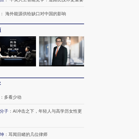
：
海外能源供给缺口对中国的影响
频
客
：
多看少动
分子
：
AI冲击之下，年轻人与高学历女性更
跨国走私7万
视线｜被称为“蟑螂”的印
视线｜“入侵”还是“人道危
检体内含3种
度Z世代 用街头抗争将教
机”？难民潮撕裂西班牙
秘鲁纳斯
坤
：
耳闻目睹的几位律师
育部长拱下台
飞地休达
13人遇难