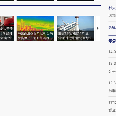
村夫
续加
吴晓
上老人营养
特朗普出席
3% 如何
韩国高温创百年纪录 当局
造价2.8亿闲置14年 温
睡引争议 白
饭碗”?
警告停止一切户外活动
州“明珠七号”邮轮侧翻
者“堕落的白
最
14:
13:
分事
12:
涉罪
11:1
积金