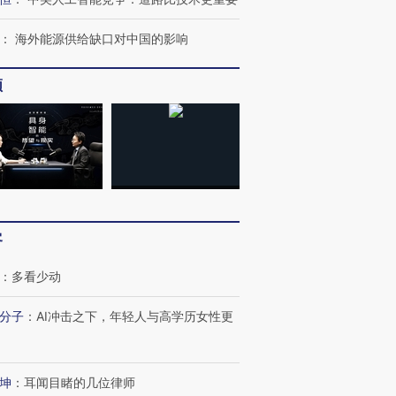
：
海外能源供给缺口对中国的影响
频
OX的吸金
马航飞行员跨国走私7万
视线｜被称为“蟑螂”的印
让中产们甘
粒摇头丸 尿检体内含3种
度Z世代 用街头抗争将教
秘鲁纳斯
”？
毒品
育部长拱下台
13人遇难
最热百城独占
视线｜不考竞赛的王虹、
客
何熬过48°C
38岁梅西上演帽子戏法
围棋失利的邓煜 两位菲尔
习近平抵
阿根廷3-0阿尔及利亚
兹奖得主的“非天才”拼图
再访朝鲜
：
多看少动
分子
：
AI冲击之下，年轻人与高学历女性更
坤
：
耳闻目睹的几位律师