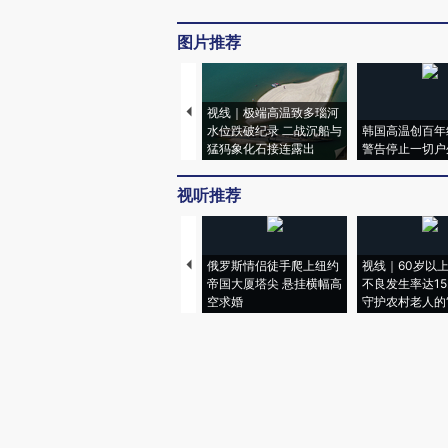
图片推荐
视线｜极端高温致多瑙河
水位跌破纪录 二战沉船与
韩国高温创百年
猛犸象化石接连露出
警告停止一切户
视听推荐
俄罗斯情侣徒手爬上纽约
视线｜60岁以
帝国大厦塔尖 悬挂横幅高
不良发生率达15.
空求婚
守护农村老人的“