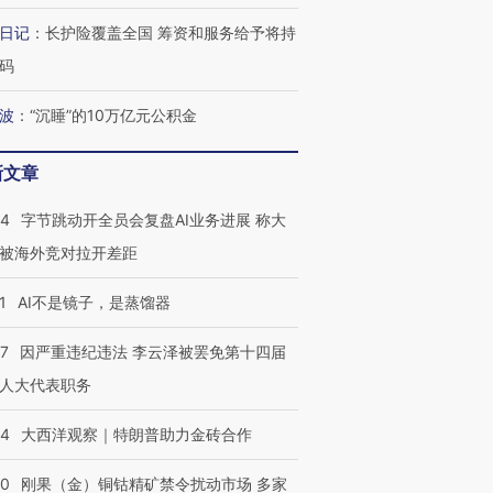
日记
：
长护险覆盖全国 筹资和服务给予将持
码
波
：
“沉睡”的10万亿元公积金
新文章
44
字节跳动开全员会复盘AI业务进展 称大
被海外竞对拉开差距
1
AI不是镜子，是蒸馏器
07
因严重违纪违法 李云泽被罢免第十四届
人大代表职务
44
大西洋观察｜特朗普助力金砖合作
40
刚果（金）铜钴精矿禁令扰动市场 多家