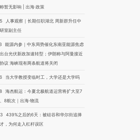
称暂无影响 | 出海·政策
25
人事观察｜长期任职湖北 周新群升任中
研室副主任
3
能源内参｜中东局势催化东南亚能源焦虑
出台光伏新政加速转型；伊朗称与阿曼接近
协议 海峡现有两条航道将关闭
6
当大学教授变临时工，大学还是大学吗
8
海杰航运：今夏北极航道运营将扩大至7
、8航次｜出海·物流
53
439%之后的6天：被硅谷和华尔街追捧
才，为何走入杠杆误区