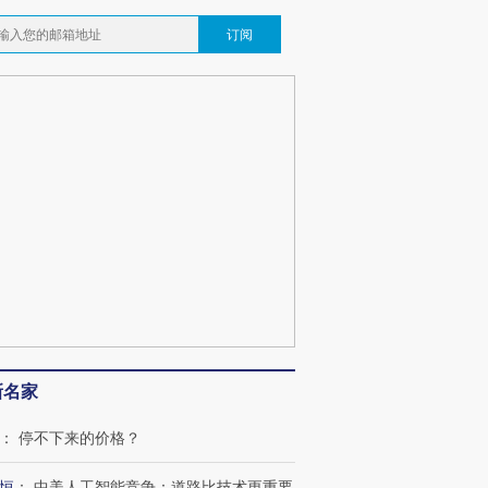
订阅
新名家
：
停不下来的价格？
恒
：
中美人工智能竞争：道路比技术更重要