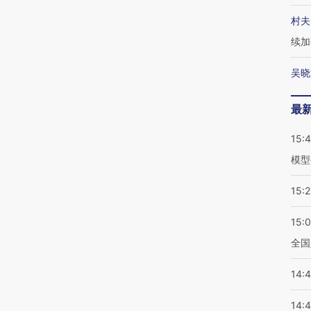
村夫
续加
吴晓
最
15:
模型
15:2
15:
全国
14:
14: