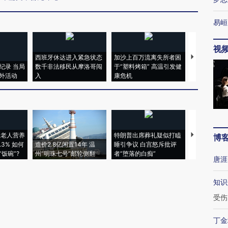
易峘
视
西班牙休达进入紧急状态
加沙上百万流离失所者困
视线｜HYR
纪录 当局
数千非法移民从摩洛哥闯
于“塑料烤箱” 高温引发健
术：是什么
外活动
入
康危机
心“花钱找虐
上老人营养
特朗普出席葬礼疑似打瞌
视线｜全球
博
3% 如何
造价2.8亿闲置14年 温
睡引争议 白宫怒斥批评
97个 印度如
饭碗”?
州“明珠七号”邮轮侧翻
者“堕落的白痴”
的夏天
唐涯
知识
受伤
丁金