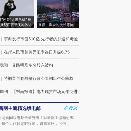
侵”还是“人道危机” 难
撕裂西班牙飞地休达
显影｜瓜农的漫长等待
｜
宇树发行市值610亿 先行者的加速和考验
｜
在岸人民币兑美元汇率连日升破6.75
我闻
｜
艾路明及多名股东被拘
｜
特朗普再签两份行政令限制出生公民权
周刊
｜
【封面报道】电力现货市场元年突进
新网主编精选版电邮
样例
新网新闻版电邮全新升级！财新网主编精心编
，每个工作日定时投递，篇篇重磅，可信可
。