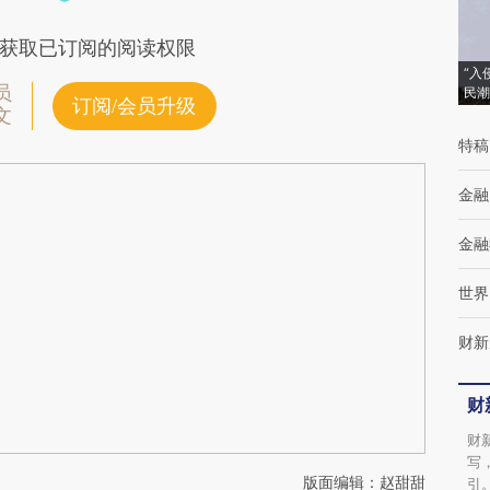
获取已订阅的阅读权限
“入
员
民潮
订阅/会员升级
文
特稿
金融
金融
世界
财新
财
财
写
版面编辑：赵甜甜
引