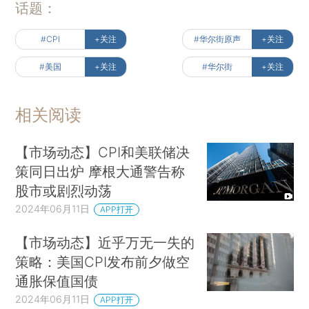
话题：
#CPI
+关注
#华尔街原声
+关注
#美国
+关注
#华尔街
+关注
相关阅读
【市场动态】CPI和美联储决
策同日出炉 摩根大通警告称
股市或剧烈动荡
2024年06月11日
APP打开
【市场动态】近乎万无一失的
策略：美国CPI发布前夕做空
通胀保值国债
2024年06月11日
APP打开