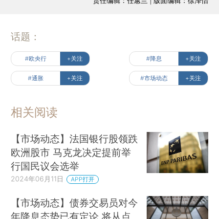
责任编辑：任蕙兰 | 版面编辑：徐泽怡
话题：
#欧央行
+关注
#降息
+关注
#通胀
+关注
#市场动态
+关注
相关阅读
【市场动态】法国银行股领跌
欧洲股市 马克龙决定提前举
行国民议会选举
2024年06月11日
APP打开
【市场动态】债券交易员对今
年降息态势已有定论 将从点