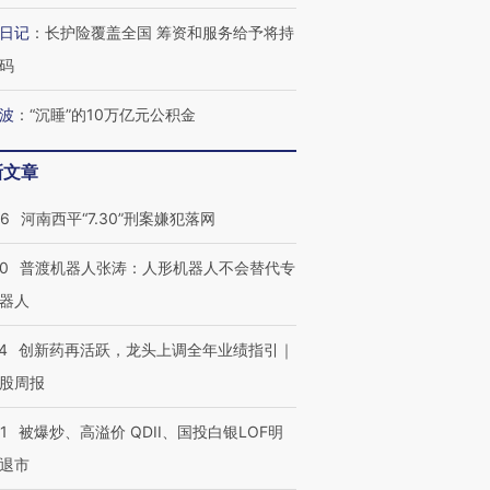
葬礼疑似打瞌
视线｜极端高温致多瑙河
视线｜不
宫怒斥批评
水位跌破纪录 二战沉船与
38岁梅西上演帽子戏法
围棋失利
日记
：
长护险覆盖全国 筹资和服务给予将持
痴”
猛犸象化石接连露出
阿根廷3-0阿尔及利亚
兹奖得主
码
波
：
“沉睡”的10万亿元公积金
新文章
26
河南西平“7.30”刑案嫌犯落网
00
普渡机器人张涛：人形机器人不会替代专
器人
4
创新药再活跃，龙头上调全年业绩指引｜
股周报
1
被爆炒、高溢价 QDII、国投白银LOF明
退市