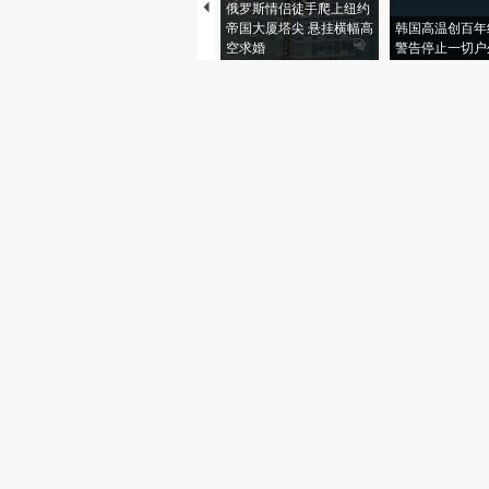
俄罗斯情侣徒手爬上纽约
帝国大厦塔尖 悬挂横幅高
韩国高温创百年
空求婚
警告停止一切户