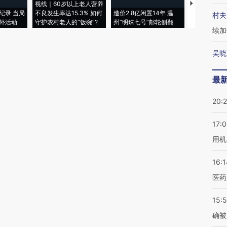
视线｜60岁以上老人营养
特朗普出席
纪录 当局
不良发生率达15.3% 如何
造价2.8亿闲置14年 温
睡引争议 白
村夫
外活动
守护农村老人的“饭碗”?
州“明珠七号”邮轮侧翻
者“堕落的白
续加
吴晓
最
20:
17:
用机
16:1
医药
15:5
确被