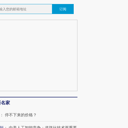
订阅
新名家
：
停不下来的价格？
恒
：
中美人工智能竞争：道路比技术更重要