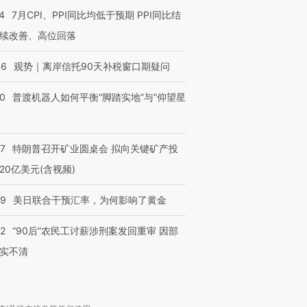
4
7月CPI、PPI同比均低于预期 PPI同比结
续改善、高位回落
46
观势｜离岸信托90天补税窗口期疑问
00
普渡机器人如何平衡“脚踏实地”与“仰望星
？
57
特朗普召开矿业圆桌会 拟向关键矿产投
20亿美元(含视频)
09
美日联合干预汇率，为何影响了黄金
32
“90后”农民工讨薪涉刑案发回重审 因部
实不清