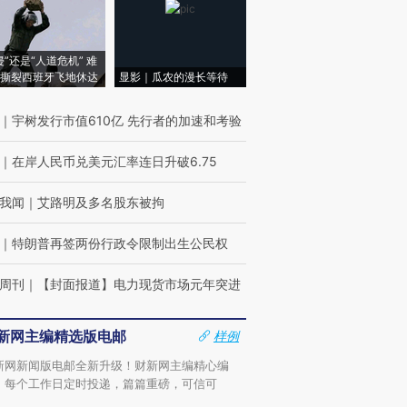
侵”还是“人道危机” 难
撕裂西班牙飞地休达
显影｜瓜农的漫长等待
｜
宇树发行市值610亿 先行者的加速和考验
｜
在岸人民币兑美元汇率连日升破6.75
我闻
｜
艾路明及多名股东被拘
｜
特朗普再签两份行政令限制出生公民权
周刊
｜
【封面报道】电力现货市场元年突进
新网主编精选版电邮
样例
新网新闻版电邮全新升级！财新网主编精心编
，每个工作日定时投递，篇篇重磅，可信可
。