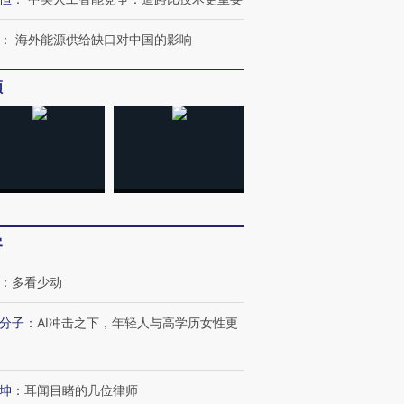
：
海外能源供给缺口对中国的影响
频
客
”还是“人道危
湖北宜昌局部短时降雨
哈尔滨遭遇短时极端强降
：
多看少动
撕裂西班牙
128毫米 紧急转移近
雨 3小时累计雨量超80毫
秘鲁纳斯
4000人
米
13人遇难
分子
：
AI冲击之下，年轻人与高学历女性更
坤
：
耳闻目睹的几位律师