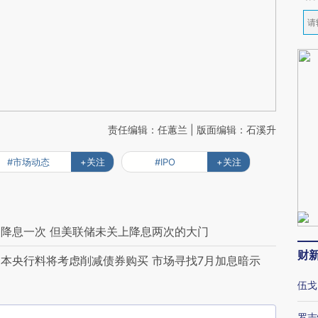
责任编辑：任蕙兰 | 版面编辑：石溪升
#市场动态
+关注
#IPO
+关注
降息一次 但美联储未关上降息两次的大门
财
本央行料将考虑削减债券购买 市场寻找7月加息暗示
伍戈
罗志