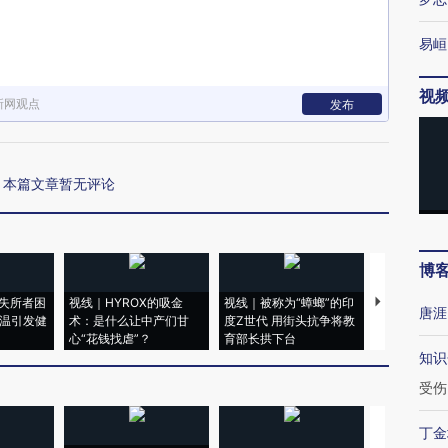
易峘
视
新网观点
发布
本篇文章暂无评论
博
失所者困
视线｜HYROX的吸金
视线｜被称为“蟑螂”的印
视线｜“入侵
唐涯
高温引发健
术：是什么让中产们甘
度Z世代 用街头抗争将教
机”？难民潮
心“花钱找虐”？
育部长拱下台
飞地休达
知识
受伤
丁金