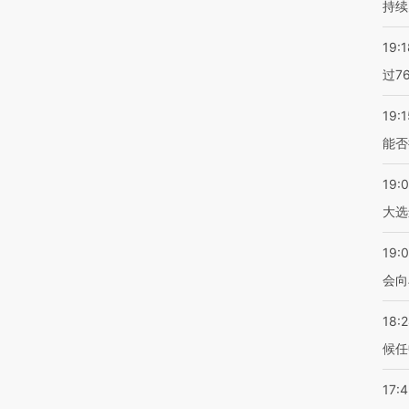
持续
19:1
过7
19:1
能否
19:
大选
19:0
会向
18:
候任
17: