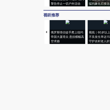
警告停止一切户外活动
猛犸象化石接连
视听推荐
俄罗斯情侣徒手爬上纽约
视线｜60岁以
帝国大厦塔尖 悬挂横幅高
不良发生率达15.
空求婚
守护农村老人的“