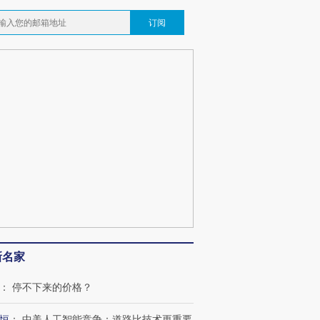
订阅
新名家
：
停不下来的价格？
恒
：
中美人工智能竞争：道路比技术更重要