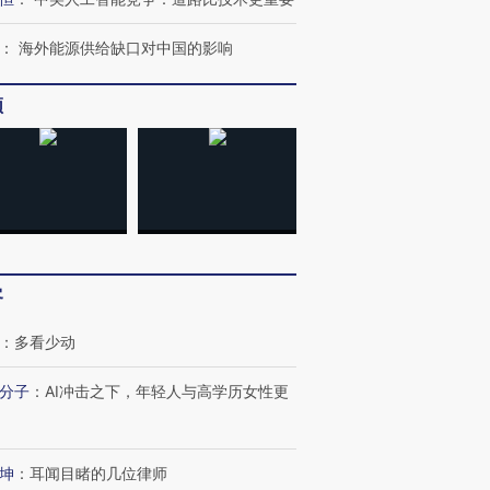
：
海外能源供给缺口对中国的影响
频
客
：
多看少动
分子
：
AI冲击之下，年轻人与高学历女性更
跨国走私7万
视线｜被称为“蟑螂”的印
视线｜“入侵”还是“人道危
坤
：
耳闻目睹的几位律师
检体内含3种
度Z世代 用街头抗争将教
机”？难民潮撕裂西班牙
秘鲁纳斯