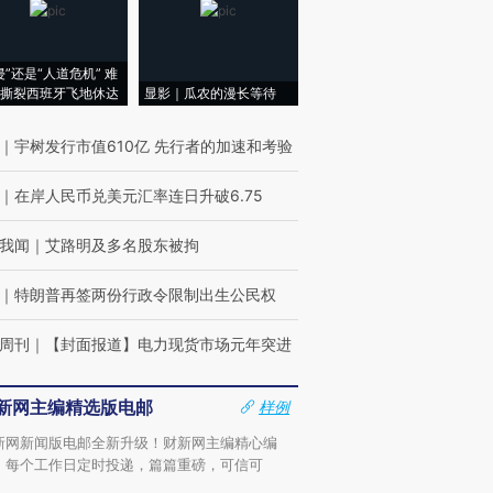
侵”还是“人道危机” 难
撕裂西班牙飞地休达
显影｜瓜农的漫长等待
｜
宇树发行市值610亿 先行者的加速和考验
｜
在岸人民币兑美元汇率连日升破6.75
我闻
｜
艾路明及多名股东被拘
｜
特朗普再签两份行政令限制出生公民权
周刊
｜
【封面报道】电力现货市场元年突进
新网主编精选版电邮
样例
新网新闻版电邮全新升级！财新网主编精心编
，每个工作日定时投递，篇篇重磅，可信可
。