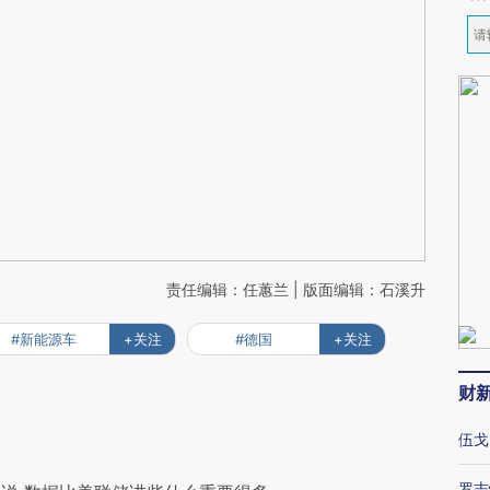
责任编辑：任蕙兰 | 版面编辑：石溪升
#新能源车
+关注
#德国
+关注
财
伍戈
罗志