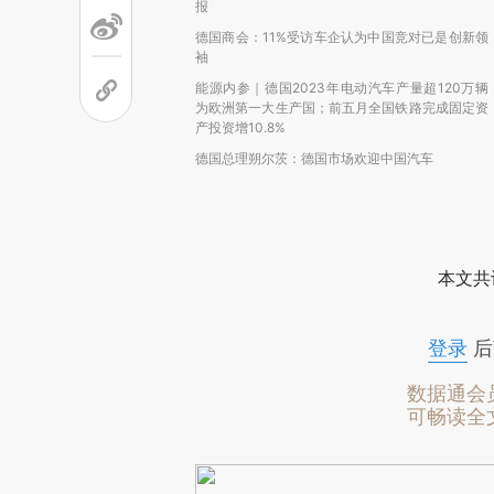
报
德国商会：11%受访车企认为中国竞对已是创新领
袖
能源内参｜德国2023年电动汽车产量超120万辆
为欧洲第一大生产国；前五月全国铁路完成固定资
产投资增10.8%
德国总理朔尔茨：德国市场欢迎中国汽车
本文共
登录
后
数据通会
可畅读全