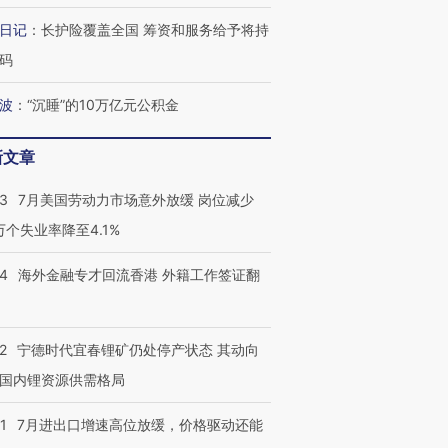
育部长拱下台
飞地休达
13人遇难
日记
：
长护险覆盖全国 筹资和服务给予将持
码
波
：
“沉睡”的10万亿元公积金
最热百城独占
视线｜不
何熬过48°C
38岁梅西上演帽子戏法
韩国高温创百年纪录 当局
围棋失利
新文章
阿根廷3-0阿尔及利亚
警告停止一切户外活动
兹奖得主
43
7月美国劳动力市场意外放缓 岗位减少
3万个失业率降至4.1%
14
海外金融专才回流香港 外籍工作签证翻
2
宁德时代宜春锂矿仍处停产状态 其动向
国内锂资源供需格局
1
7月进出口增速高位放缓，价格驱动还能