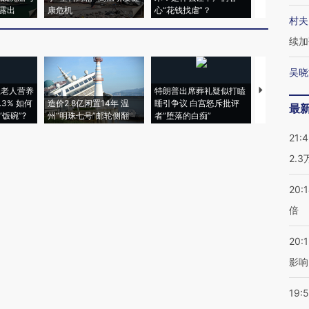
露出
康危机
心“花钱找虐”？
毒品
村夫
续加
吴晓
上老人营养
特朗普出席葬礼疑似打瞌
视线｜全球
3% 如何
造价2.8亿闲置14年 温
睡引争议 白宫怒斥批评
97个 印度如
最
饭碗”?
州“明珠七号”邮轮侧翻
者“堕落的白痴”
的夏天
21:
2.
20:
倍
20:1
影响
19:5