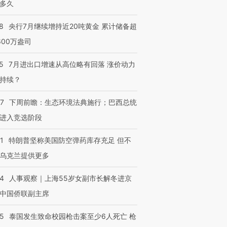
多久
8
央行7月继续增持近20吨黄金 累计储备超
600万盎司
5
7月进出口增速从高位略有回落 涨价动力
持续？
07
下周前瞻：生态环境法典施行；巴西总统
进入竞选阶段
1
特朗普坚称美国防空弹药库存充足 但不
乌克兰提供更多
24
人事观察｜上海55岁女副市长解冬进京
中国侨联副主席
45
泰国发生致命校园枪击案至少6人死亡 枪