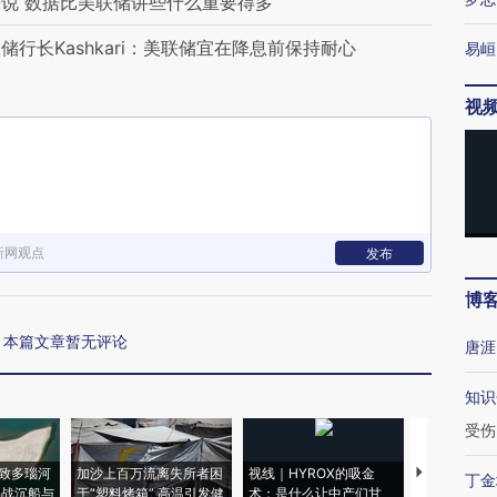
说 数据比美联储讲些什么重要得多
行长Kashkari：美联储宜在降息前保持耐心
易峘
视
新网观点
发布
博
本篇文章暂无评论
唐涯
知识
受伤
致多瑙河
加沙上百万流离失所者困
视线｜HYROX的吸金
马航飞行员
丁金
二战沉船与
于“塑料烤箱” 高温引发健
术：是什么让中产们甘
粒摇头丸 尿